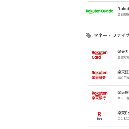
Raku
登録部
マネー・ファイ
楽天カ
豊富な
楽天証
100
楽天銀
ネット
楽天E
コンビ