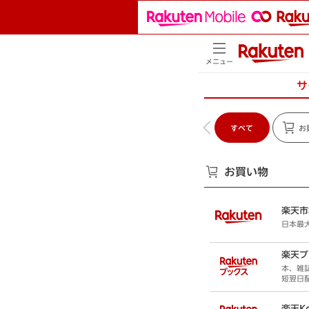
メニュー
サ
すべて
お
お買い物
楽天市
日本最
楽天ブ
本、雑
短翌日
楽天K