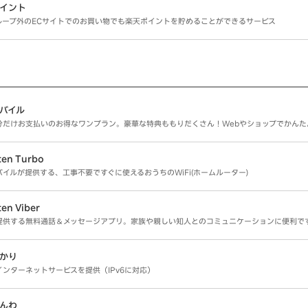
イント
ループ外のECサイトでのお買い物でも楽天ポイントを貯めることができるサービス
バイル
分だけお支払いのお得なワンプラン。豪華な特典ももりだくさん！Webやショップでかんた
en Turbo
バイルが提供する、工事不要ですぐに使えるおうちのWiFi(ホームルーター)
en Viber
提供する無料通話＆メッセージアプリ。家族や親しい知人とのコミュニケーションに便利で
かり
インターネットサービスを提供（IPv6に対応）
んわ