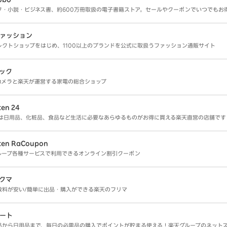
ク・小説・ビジネス書、約600万冊取扱の電子書籍ストア。セールやクーポンでいつでもお
ァッション
レクトショップをはじめ、1100以上のブランドを公式に取扱うファッション通販サイト
ック
カメラと楽天が運営する家電の総合ショップ
en 24
4は日用品、化粧品、食品など生活に必要なあらゆるものがお得に買える楽天直営の店舗です
ten RaCoupon
ループ各種サービスで利用できるオンライン割引クーポン
クマ
数料が安い/簡単に出品・購入ができる楽天のフリマ
ート
品から日用品まで、毎日の必需品の購入でポイントが貯まる使える！楽天グループのネット