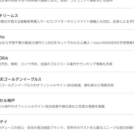
馬全場の馬券予想や馬券購入機能に加え、投票／コミュニティ機能なども提供
ドリームス
の賭式が買える競輪車券購入サービス/ナイターやミッドナイト競輪にも対応。記者による予
to
toなら予想不要の最高12億円くじBIGをネットでかんたん購入！toto/WINNERの予想情
ORA
場予約、検索、コンペ予約、全国のゴルフコース案内やランキング情報も充実
天ゴールデンイーグルス
天ゴールデンイーグルスのオフィシャルサイト/試合経過、順位表など情報充実
セル神戸
セル神戸のオフィシャルサイト/試合結果や順位表など充実な情報を掲載
テイ
ロデュースの安心・安全の宿泊施設ブランド。世界中のゲストを心躍るユニークな宿泊体験