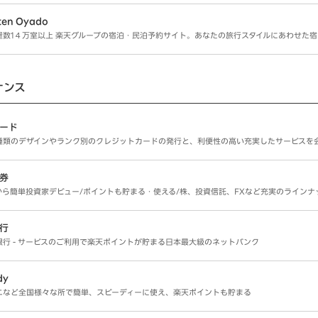
ten Oyado
屋数1４万室以上 楽天グループの宿泊・民泊予約サイト。あなたの旅行スタイルにあわせた宿
ナンス
ード
種類のデザインやランク別のクレジットカードの発行と、利便性の高い充実したサービスを
券
円から簡単投資家デビュー/ポイントも貯まる・使える/株、投資信託、FXなど充実のラインナ
行
銀行 - サービスのご利用で楽天ポイントが貯まる日本最大級のネットバンク
dy
ニなど全国様々な所で簡単、スピーディーに使え、楽天ポイントも貯まる