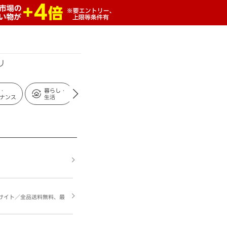
リ
・
暮らし・
メディア・
エンターテイン
イ
ナンス
生活
ツール
メント
ビ
販サイト／全品送料無料、最