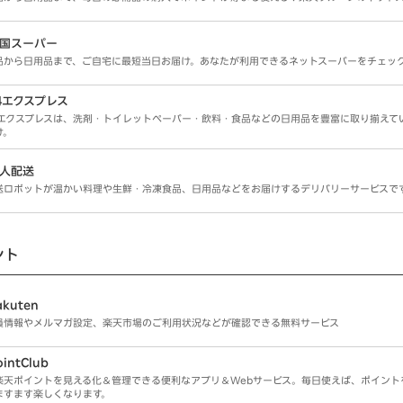
国スーパー
品から日用品まで、ご自宅に最短当日お届け。あなたが利用できるネットスーパーをチェッ
4エクスプレス
4エクスプレスは、洗剤・トイレットペーパー・飲料・食品などの日用品を豊富に取り揃えて
け。
人配送
送ロボットが温かい料理や生鮮・冷凍食品、日用品などをお届けするデリバリーサービスで
ント
akuten
員情報やメルマガ設定、楽天市場のご利用状況などが確認できる無料サービス
intClub
楽天ポイントを見える化＆管理できる便利なアプリ＆Webサービス。毎日使えば、ポイント
ますます楽しくなります。