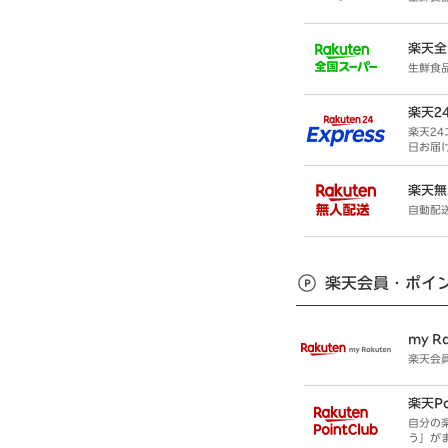
楽天全
生鮮食
楽天2
楽天2
日お届
楽天無
自動配
楽天会員・ポイ
my R
楽天会
楽天Po
自分の
う」が