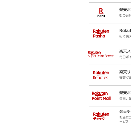
楽天ポ
街のお
Raku
街で使
楽天ス
毎日ポ
楽天リ
楽天グ
楽天ポ
毎日、
楽天チ
お店に
ービス