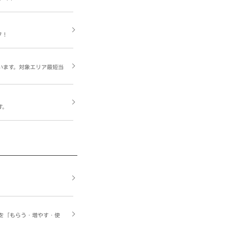
ク！
います。対象エリア最短当
す。
を「もらう・増やす・使