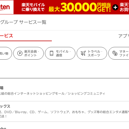
グループ サービス一覧
ービス
アプ
楽天会員・
モバイル・
トラベル・
マネー
買い物
ポイント
通信
スポーツ
ファイ
場
大級の総合インターネットショッピングモール／ショッピングコミュニティ
ックス
誌、DVD／Blu-ray、CD、ゲーム、ソフトウェア、おもちゃ、グッズ等の総合エンタメ通
配送！
obo