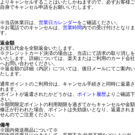
よりキャンセルすることはいたしかねますので、必ずお客様ご
自身でキャンセル申請をお願いいたします。
※当店休業日は、
営業日カレンダー
をご確認ください。
※お電話でのキャンセルは、
営業時間
内での受け付けとなりま
す。
返金額
お支払代金を全額返金いたします。
※クレジットカード決済の場合は、当店にて請求の取り消しを
いたします。詳細については、楽天またはご利用のカード会社
へお問い合わせください。
※返金額の詳細（内訳）については、後日メールにてご案内い
たします。
通常ポイントのご利用分は、キャンセル手続きと同時に返還さ
れます。
ポイントが返還されたかどうかは、
ポイント履歴
よりご確認下
さい。
※期間限定ポイントの利用期限を過ぎてからキャンセルや金額
修正が行われた場合、ポイントは失効扱いとなり、返還されま
せんのでご注意ください。
備考
※国内発送商品について※