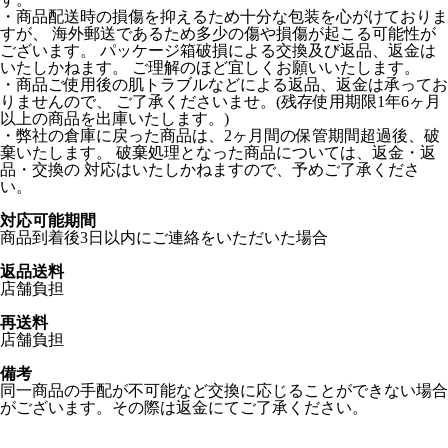
・商品配送時の損傷を抑えるため十分な包装を心がけておりま
すが、 海外郵送であるため多少の傷や損傷が起こる可能性が
ございます。 パッケージ箱破損による交換及び返品、返金は
いたしかねます。 ご理解のほど宜しくお願いいたします。
・商品ご使用後の肌トラブルなどによる返品、返金は承ってお
りませんので、 ご了承くださいませ。(残存使用期限1年6ヶ月
以上の商品を出庫いたします。)
・弊社の倉庫に戻った商品は、2ヶ月間の保管期間超過後、破
棄いたします。 破棄処理となった商品については、返金・返
品・交換の 対応はいたしかねますので、予めご了承くださ
い。
対応可能期間
商品到着後3日以内にご連絡をいただいた場合
返品送料
店舗負担
再送料
店舗負担
備考
同一商品の手配が不可能など交換に応じることができない場合
がございます。その際は返金にてご了承ください。