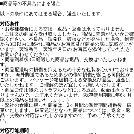
■
商品等の不具合による返金
以下の条件にあてはまる場合、返金いたします。
対応条件
・お客様都合による交換・返品・返金は承っておりません。
・ご注文の商品を受け取りましたら、商品に問題がないかご確
認ください。不良品、誤発送、破損などが発生した場合、到着
から3日以内に弊社に商品の お写真及び商品の底に記載がござ
います、製造番号、製造年月日の お写真を添付していただき
お問い合わせください。
・商品到着後3日経過した商品は返品、交換はいたしかねま
す。
・商品配送時の損傷を抑えるため十分な包装を心がけておりま
すが、 海外郵送であるため多少の傷や損傷が起こる可能性が
ございます。 パッケージ箱破損による交換及び返品、返金は
いたしかねます。 ご理解のほど宜しくお願いいたします。
・商品ご使用後の肌トラブルなどによる返品、返金は承ってお
りませんので、 ご了承くださいませ。(残存使用期限1年6ヶ月
以上の商品を出庫いたします。)
・弊社の倉庫に戻った商品は、2ヶ月間の保管期間超過後、破
棄いたします。 破棄処理となった商品については、返金・返
品・交換の 対応はいたしかねますので、予めご了承くださ
い。
対応可能期間