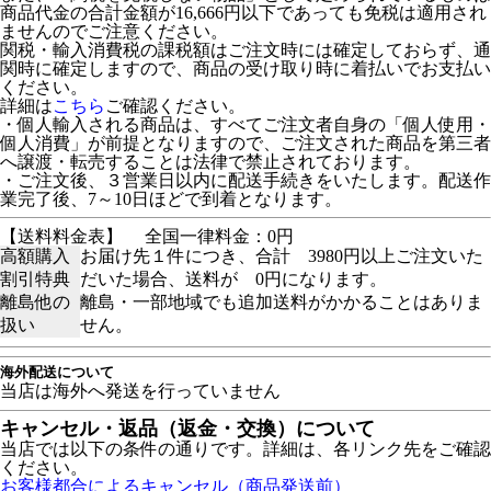
商品代金の合計金額が16,666円以下であっても免税は適用され
ませんのでご注意ください。
関税・輸入消費税の課税額はご注文時には確定しておらず、通
関時に確定しますので、商品の受け取り時に着払いでお支払い
ください。
詳細は
こちら
ご確認ください。
・個人輸入される商品は、すべてご注文者自身の「個人使用・
個人消費」が前提となりますので、ご注文された商品を第三者
へ譲渡・転売することは法律で禁止されております。
・ご注文後、３営業日以内に配送手続きをいたします。配送作
業完了後、7～10日ほどで到着となります。
【送料料金表】
全国一律料金：0円
高額購入
お届け先１件につき、合計 3980円以上ご注文いた
割引特典
だいた場合、送料が 0円になります。
離島他の
離島・一部地域でも追加送料がかかることはありま
扱い
せん。
海外配送について
当店は海外へ発送を行っていません
キャンセル・返品（返金・交換）について
当店では以下の条件の通りです。詳細は、各リンク先をご確認
ください。
お客様都合によるキャンセル（商品発送前）