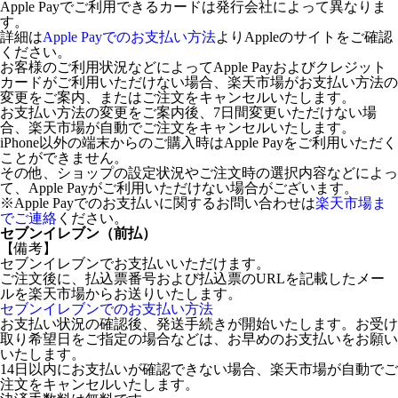
Apple Payでご利用できるカードは発行会社によって異なりま
す。
詳細は
Apple Payでのお支払い方法
よりAppleのサイトをご確認
ください。
お客様のご利用状況などによってApple Payおよびクレジット
カードがご利用いただけない場合、楽天市場がお支払い方法の
変更をご案内、またはご注文をキャンセルいたします。
お支払い方法の変更をご案内後、7日間変更いただけない場
合、楽天市場が自動でご注文をキャンセルいたします。
iPhone以外の端末からのご購入時はApple Payをご利用いただく
ことができません。
その他、ショップの設定状況やご注文時の選択内容などによっ
て、Apple Payがご利用いただけない場合がございます。
※Apple Payでのお支払いに関するお問い合わせは
楽天市場ま
でご連絡
ください。
セブンイレブン（前払）
【備考】
セブンイレブンでお支払いいただけます。
ご注文後に、払込票番号および払込票のURLを記載したメー
ルを楽天市場からお送りいたします。
セブンイレブンでのお支払い方法
お支払い状況の確認後、発送手続きが開始いたします。お受け
取り希望日をご指定の場合などは、お早めのお支払いをお願い
いたします。
14日以内にお支払いが確認できない場合、楽天市場が自動でご
注文をキャンセルいたします。