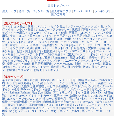
楽天トップへ >>
楽天トップ
|
特集一覧
|
ジャンル一覧
|
楽天市場アプリ
|
スーパーDEAL
|
ランキング
|
出
店のご案内
【楽天市場のサービス】
ファッション 総合
|
家電・パソコン・カメラ 総合
|
レディースファッション
|
靴
|
バッ
グ・小物・ブランド雑貨
|
ジュエリー・アクセサリー
|
腕時計
|
下着・ナイトウェア
|
キ
ッズ・ベビー用品・マタニティ
|
ダイエット・健康
|
医薬品・コンタクトレンズ・介護
用品
|
美容・コスメ・香水
|
車・バイク
|
カー用品・バイク用品
|
食品
|
スイーツ・お菓
子
|
水・ソフトドリンク
|
ビール・洋酒
|
日本酒・焼酎
|
ワイン
|
パソコン・PCパー
ツ
|
タブレットPC・スマートフォン
|
光回線・モバイル通信
|
TV・レコーダー・オーデ
ィオ
|
家電
|
CD・DVD
|
楽器・音楽機材
|
ゲーム
|
おもちゃ
|
ホビー
|
サービス・リフォ
ーム
|
インテリア・収納
|
寝具・ベッド・マットレス
|
日用品雑貨・文房具・手芸
|
キッ
チン用品・食器・調理器具
|
花・観葉植物
|
ガーデン・DIY・工具
|
ペットフード ・ ペ
ット用品
|
スポーツ・アウトドア
|
ゴルフ用品
|
本
（
楽天ブックス
） |
ポイント
|
ネット
ショップ 開業・開店
|
楽天ウェブ検索
|
R-magazine（雑誌コラボ）
|
贈り物・ギフト
|
フ
ァッション公式ブランド
|
ポイントアップ
|
ディズニーゾーン
|
サンリオゾーン
|
まち
楽
|
楽天ふるさと納税
|
日用品翌日配達
|
スーパーDEAL
|
開催中イベント一覧
|
福袋＆
初売り
|
バレンタイン
|
ホワイトデー
|
母の日
|
父の日
|
お中元
|
敬老の日
|
ハロウィ
ン
|
お歳暮
|
クリスマス
|
おせち
|
ランキング
【楽天グループ】
楽天市場
|
旅行・ホテル予約・航空券
|
本・DVD・CD
|
電子書籍 楽天Kobo
|
ゴルフ場予
約
|
レシピ
|
車検見積もり・予約
|
イベント・チケット販売
|
写真プリント
|
美容室・ヘ
アサロン予約
|
女性向け健康管理サービス
|
物流委託・アウトソーシング
|
楽天スーパー
ポイント特集
|
Rebates（ポイント提携サイト）
|
楽天ポイントカード
|
おでかけでポイ
ント
|
Rakuten Fashion
|
地方競馬
|
競輪
|
アフィリエイト
|
ネット証券（株・FX・投資信
託）
|
カードローン
|
クレジットカード
|
電子マネー
|
決済システム
|
スマホでカード決
済
|
エネルギープランニング
|
住宅ローン変動金利（固定特約付き）・フラット35
|
損害
保険・生命保険比較
|
生命保険
|
自動車保険一括見積もり
|
インターネット銀行
|
ニュー
ス・検索
|
仕事紹介
|
不動産情報
|
ブログ
|
ROOM
|
楽天モバイル
|
プロバイダ・インタ
ーネット接続
|
無料通話＆メッセージアプリ
|
電話アプリ
|
動画配信
|
占い
|
toto・
BIG
|
宝くじ（ナンバーズ4・ナンバーズ3）
|
楽天イーグルス
|
楽天グループ サービス一
覧