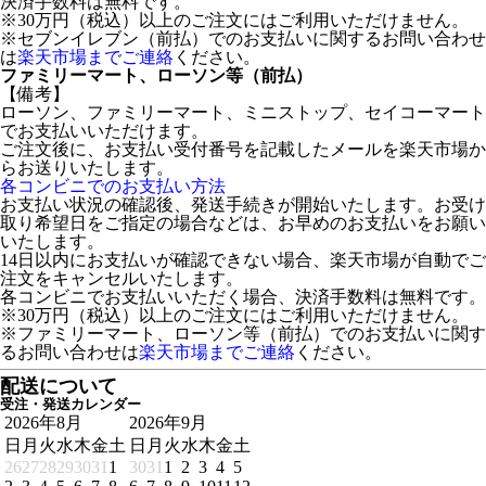
決済手数料は無料です。
※30万円（税込）以上のご注文にはご利用いただけません。
※セブンイレブン（前払）でのお支払いに関するお問い合わせ
は
楽天市場までご連絡
ください。
ファミリーマート、ローソン等（前払）
【備考】
ローソン、ファミリーマート、ミニストップ、セイコーマート
でお支払いいただけます。
ご注文後に、お支払い受付番号を記載したメールを楽天市場か
らお送りいたします。
各コンビニでのお支払い方法
お支払い状況の確認後、発送手続きが開始いたします。お受け
取り希望日をご指定の場合などは、お早めのお支払いをお願い
いたします。
14日以内にお支払いが確認できない場合、楽天市場が自動でご
注文をキャンセルいたします。
各コンビニでお支払いいただく場合、決済手数料は無料です。
※30万円（税込）以上のご注文にはご利用いただけません。
※ファミリーマート、ローソン等（前払）でのお支払いに関す
るお問い合わせは
楽天市場までご連絡
ください。
配送について
受注・発送カレンダー
2026年8月
2026年9月
日
月
火
水
木
金
土
日
月
火
水
木
金
土
26
27
28
29
30
31
1
30
31
1
2
3
4
5