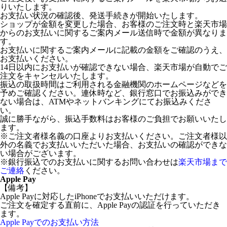
りいたします。
お支払い状況の確認後、発送手続きが開始いたします。
ショップが金額を変更した場合、お客様のご注文時と楽天市場
からのお支払いに関するご案内メール送信時で金額が異なりま
す。
お支払いに関するご案内メールに記載の金額をご確認のうえ、
お支払いください。
14日以内にお支払いが確認できない場合、楽天市場が自動でご
注文をキャンセルいたします。
振込の取扱時間はご利用される金融機関のホームページなどを
予めご確認ください。連休時など、銀行窓口でお振込みができ
ない場合は、ATMやネットバンキングにてお振込みくださ
い。
誠に勝手ながら、振込手数料はお客様のご負担でお願いいたし
ます。
※ご注文者様名義の口座よりお支払いください。ご注文者様以
外の名義でお支払いいただいた場合、お支払いの確認ができな
い場合がございます。
※銀行振込でのお支払いに関するお問い合わせは
楽天市場まで
ご連絡
ください。
Apple Pay
【備考】
Apple Payに対応したiPhoneでお支払いいただけます。
ご注文を確定する直前に、Apple Payの認証を行っていただき
ます。
Apple Payでのお支払い方法