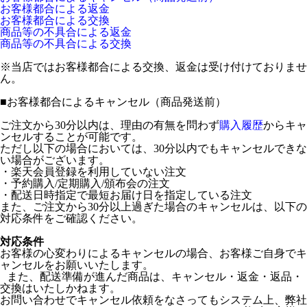
お客様都合による返金
お客様都合による交換
商品等の不具合による返金
商品等の不具合による交換
※当店ではお客様都合による交換、返金は受け付けておりませ
ん。
■
お客様都合によるキャンセル（商品発送前）
ご注文から30分以内は、理由の有無を問わず
購入履歴
からキャ
ンセルすることが可能です。
ただし以下の場合においては、30分以内でもキャンセルできな
い場合がございます。
・楽天会員登録を利用していない注文
・予約購入/定期購入/頒布会の注文
・配送日時指定で最短お届け日を指定している注文
また、ご注文から30分以上過ぎた場合のキャンセルは、以下の
対応条件をご確認ください。
対応条件
お客様の心変わりによるキャンセルの場合、お客様ご自身でキ
ャンセルをお願いいたします。
また、配送準備が進んだ商品は、キャンセル・返金・返品・
交換はいたしかねます。
お問い合わせでキャンセル依頼をなさってもシステム上、弊社