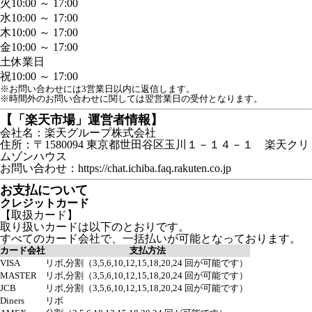
火
10:00 ～ 17:00
水
10:00 ～ 17:00
木
10:00 ～ 17:00
金
10:00 ～ 17:00
土
休業日
祝
10:00 ～ 17:00
※お問い合わせには3営業日以内に返信します。
※時間外のお問い合わせに関しては翌営業日の受付となります。
【「楽天市場」運営者情報】
会社名：楽天グループ株式会社
住所：〒1580094 東京都世田谷区玉川１－１４－１ 楽天クリ
ムゾンハウス
お問い合わせ：https://chat.ichiba.faq.rakuten.co.jp
お支払について
クレジットカード
【取扱カード】
取り扱いカードは以下のとおりです。
すべてのカード会社で、一括払いが可能となっております。
カード会社
支払方法
VISA
リボ,分割（3,5,6,10,12,15,18,20,24 回が可能です）
MASTER
リボ,分割（3,5,6,10,12,15,18,20,24 回が可能です）
JCB
リボ,分割（3,5,6,10,12,15,18,20,24 回が可能です）
Diners
リボ