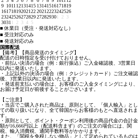
2
3
4
5
6
7
8
6
7
8
9
10
11
12
9
10
11
12
13
14
15
13
14
15
16
17
18
19
16
17
18
19
20
21
22
20
21
22
23
24
25
26
23
24
25
26
27
28
29
27
28
29
30
1
2
3
30
31
1
2
3
4
5
■
休業日（受注・発送対応なし）
■
受注対応のみ
■
発送対応のみ
国際配送
【備考】【商品発送のタイミング】
配送の日時指定を受け付けておりません。
・前払い決済の場合（例：銀行振込）ご入金確認後、3営業日
以内に発送いたします。
・上記以外の決済の場合（例：クレジットカード）ご注文確認
後、3営業日以内に発送いたします。
・発送前支払いの場合は、お客様のご入金タイミングにより、
お届け予定日が前後することがございます。
【ご注意】
・当店でご購入された商品は、原則として、「個人輸入」とし
ての取り扱いになり、全て韓国からお客様のもとへ直送されま
す。
・原則として、ポイント・クーポン利用後の商品代金の合計金
額が16,666円以上（配送料含まず）のご注文の場合には、関
税、輸入消費税、通関手数料等がかかります。
また、「関税を免税しない物品」として定められているものは