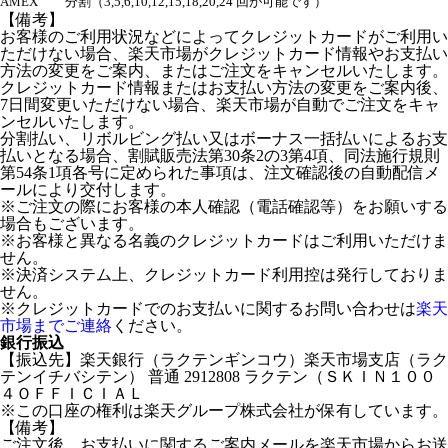
AMEX
分割（3,5,6,10,12,15,18,20,24 回が可能です）
【備考】
お客様のご利用状況などによってクレジットカードがご利用い
ただけない場合、楽天市場がクレジットカード情報やお支払い
方法の変更をご案内、またはご注文をキャンセルいたします。
クレジットカード情報またはお支払い方法の変更をご案内後、
7日間変更いただけない場合、楽天市場が自動でご注文をキャ
ンセルいたします。
分割払い、リボルビング払い又はボーナス一括払いによるお支
払いとなる場合、割賦販売法第30条2の3第4項、同法施行規則
第54条1項各号に定められた事項は、注文確認後の自動配信メ
ールにより交付します。
※ご注文の際にお客様の本人確認（電話確認等）をお願いする
場合もございます。
※お客様と異なる名義のクレジットカードはご利用いただけま
せん。
※決済システム上、クレジットカード利用控は発行しておりま
せん。
※クレジットカードでのお支払いに関するお問い合わせは
楽天
市場までご連絡
ください。
銀行振込
【振込先】楽天銀行（ラクテンギンコウ）楽天市場支店（ラク
テンイチバシテン） 普通 2912808 ラクテン（ＳＫＩＮ１００
４ＯＦＦＩＣＩＡＬ
※この口座の権利は楽天グループ株式会社が保有しています。
【備考】
ご注文後、お支払いに関するご案内メールを楽天市場からお送