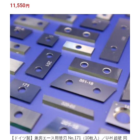
11,550
円
【ドイツ製】兼房エース用替刃 No,171（10枚入）／U-H 超硬 同