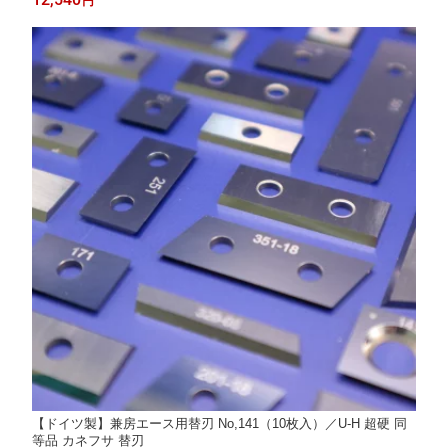
円
【ドイツ製】兼房エース用替刃 No,141（10枚入）／U-H 超硬 同
等品 カネフサ 替刃