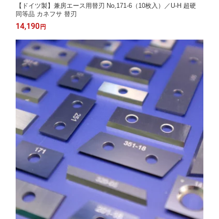
【ドイツ製】兼房エース用替刃 No,171-6（10枚入）／U-H 超硬
同等品 カネフサ 替刃
14,190
円