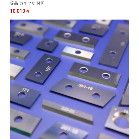
等品 カネフサ 替刃
10,010
円