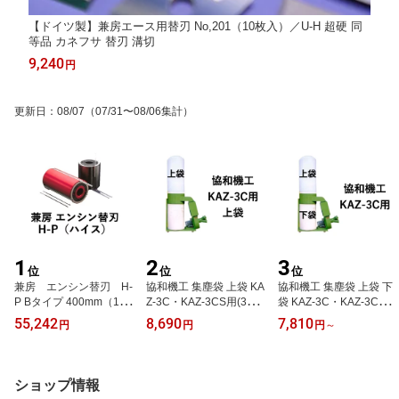
【ドイツ製】兼房エース用替刃 No,201（10枚入）／U-H 超硬 同
等品 カネフサ 替刃 溝切
9,240
円
更新日
：
08/07
（07/31〜08/06集計）
1
2
3
位
位
位
兼房 エンシン替刃 H-
協和機工 集塵袋 上袋 KA
協和機工 集塵袋 上袋 下
P Bタイプ 400mm（12
Z-3C・KAZ-3CS用(3馬
袋 KAZ-3C・KAZ-3CS用
枚入1シート）
力/2.2Kw) ワンタッチバ
(3馬力/2.2Kw) ワンタッ
55,242
8,690
7,810
円
円
円
～
ネ式 ループ付 集塵機 袋
チバネ式 集塵機 袋 フィ
フィルター
ルター
ショップ情報