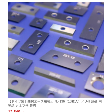
【ドイツ製】兼房エース用替刃 No,136（10枚入）／U-H 超硬 同
等品 カネフサ 替刃
12,540