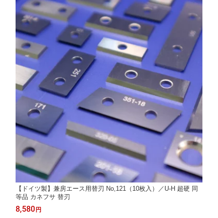
【ドイツ製】兼房エース用替刃 No,121（10枚入）／U-H 超硬 同
等品 カネフサ 替刃
8,580
円