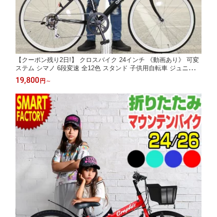
【クーポン残り2日!】 クロスバイク 24インチ 《動画あり》 可変
ステム シマノ 6段変速 全12色 スタンド 子供用自転車 ジュニア
キッズ 小学生 こども 子ども 子供自転車 通学 おしゃれ 初心者 人
19,800
円
～
気 ☆ プレゼント ギフト 防災 猛暑 酷暑対策 熱中症対策 節約