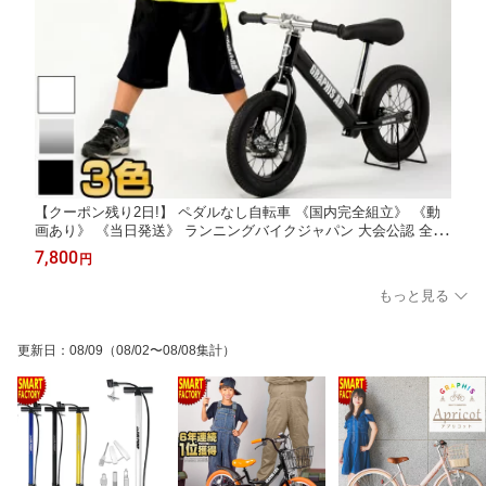
【クーポン残り2日!】 ペダルなし自転車 《国内完全組立》 《動
画あり》 《当日発送》 ランニングバイクジャパン 大会公認 全3
色 ペダル無し自転車 軽量 アルミ 12インチ 子供自転車 子供用自
7,800
円
転車 キッズ 幼児 ☆ プレゼント ギフト 防災 猛暑 酷暑対策 熱中
症対策 節約
もっと見る
更新日
：
08/09
（08/02〜08/08集計）