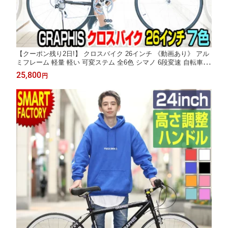
【クーポン残り2日!】 クロスバイク 26インチ 《動画あり》 アル
ミフレーム 軽量 軽い 可変ステム 全6色 シマノ 6段変速 自転車 ス
タンド付き メンズ レディース 車体 本体 おしゃれ 初心者 通勤 通
25,800
円
学 ☆ プレゼント ギフト 防災 猛暑 酷暑対策 熱中症対策 節約