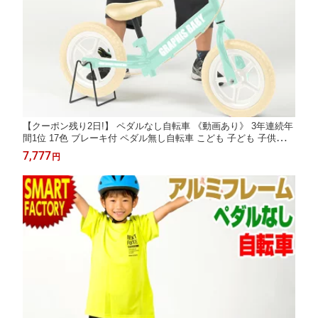
【クーポン残り2日!】 ペダルなし自転車 《動画あり》 3年連続年
間1位 17色 ブレーキ付 ペダル無し自転車 こども 子ども 子供自転
車 幼児 キッズ RBJ ランニングバイクジャパン 大会 ☆ プレゼン
7,777
円
ト ギフト 防災 猛暑 酷暑対策 熱中症対策 節約