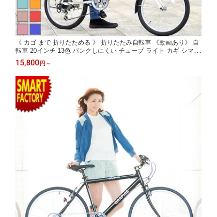
《 カゴ まで 折りたためる 》 折りたたみ自転車 《動画あり》 自
転車 20インチ 13色 パンクしにくい チューブ ライト カギ シマノ
6段変速 シティサイクル 通勤 通学 おしゃれ かわいい ☆ プレゼ
15,800
円
～
ント ギフト 防災 猛暑 酷暑対策 熱中症対策 節約