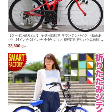
【クーポン残り2日!】 子供用自転車 マウンテンバイク 《動画あ
り》 24インチ 26インチ 全4色 シマノ 6段変速 折りたたみ自転車
子ども用自転車 こども用自転車 こども じてんしゃ キッズ ジュニ
23,800
円
～
ア ☆ プレゼント ギフト 防災 猛暑 酷暑対策 熱中症対策 節約