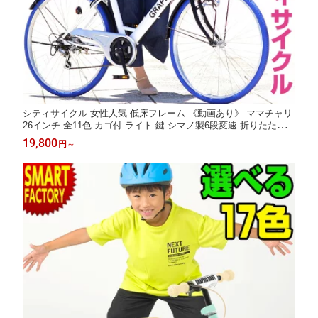
シティサイクル 女性人気 低床フレーム 《動画あり》 ママチャリ
26インチ 全11色 カゴ付 ライト 鍵 シマノ製6段変速 折りたたみ自
転車 自転車 メンズ レディース 女の子 ☆ プレゼント ギフト 防災
19,800
円
～
猛暑 酷暑対策 熱中症対策 節約