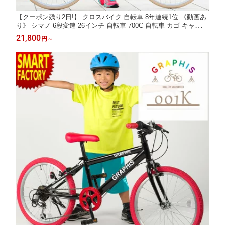
【クーポン残り2日!】 クロスバイク 自転車 8年連続1位 《動画あ
り》 シマノ 6段変速 26インチ 自転車 700C 自転車 カゴ キャリア
をつけて 子供乗せ シティサイクル ママチャリ 自転車本体 通勤
21,800
円
～
通学 ☆ プレゼント ギフト 防災 猛暑 酷暑対策 熱中症対策 節約