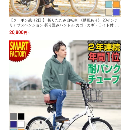
【クーポン残り2日!】 折りたたみ自転車 《動画あり》 20インチ
リアサスペンション 折り畳みハンドル カゴ・カギ・ライト付 シ
マノ製6段変速 自転車 小径車 小径自転車 ミニベロ 折り畳み自転
20,800
円
～
車 防災 通勤 通学 ☆ プレゼント ギフト 防災 猛暑 酷暑対策 熱中
症対策 節約