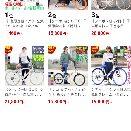
1
2
3
位
位
位
《1色限定値下げ!》 空気
【クーポン残り2日!】 子
【クーポン残り2日!】 子
入れ 自転車 《全バルブ
供用自転車 《特別 スタ
供用自転車 子ども用自転
対応》 《スリム&軽量》
ンド セット》 子ども用
車 こども用自転車 《動
1,460
15,800
28,800
円
～
円
～
円
～
英式 米式 仏式 ママチャ
自転車 こども用自転車
画あり》 20インチ 22イ
リ マウンテンバイク ロ
《動画あり》 14インチ 1
ンチ 24インチ 26インチ
ードバイク フロアポンプ
6インチ 18インチ 幼児用
折りたたみ自転車 シティ
ボール 浮き輪 アタッチ
自転車 こども 子ども 子
サイクル 手元スイッチ
メント エアポンプ 自転
供 自転車 キッズ ジュニ
ライト 女の子 おしゃれ
車用 子供用自転車 海水
ア 小学生 ☆ プレゼント
小学生 中学生 ☆ プレゼ
浴 プール ☆ プレゼント
ギフト 防災 猛暑 酷暑対
ント ギフト 防災 猛暑 酷
ギフト 防災 猛暑 酷暑対
策 熱中症対策 節約
暑対策 熱中症対策 節約
策
【クーポン残り2日!】 ク
《 カゴ まで 折りたため
シティサイクル 女性人気
ロスバイク 自転車 8年連
る 》 折りたたみ自転車
低床フレーム 《動画あ
続1位 《動画あり》 シマ
《動画あり》 自転車 20
り》 ママチャリ 26イン
21,800
15,800
19,800
円
～
円
～
円
～
ノ 6段変速 26インチ 自
インチ 13色 パンクしに
チ 全11色 カゴ付 ライト
転車 700C 自転車 カゴ
くい チューブ ライト カ
鍵 シマノ製6段変速 折り
キャリアをつけて 子供乗
ギ シマノ 6段変速 シティ
たたみ自転車 自転車 メ
せ シティサイクル ママ
サイクル 通勤 通学 おし
ンズ レディース 女の子
チャリ 自転車本体 通勤
ゃれ かわいい ☆ プレゼ
☆ プレゼント ギフト 防
通学 ☆ プレゼント ギフ
ント ギフト 防災 猛暑 酷
災 猛暑 酷暑対策 熱中症