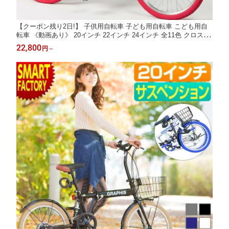
【クーポン残り2日!】 子供用自転車 子ども用自転車 こども用自
転車 《動画あり》 20インチ 22インチ 24インチ 全11色 クロスバ
イク シマノ 6段変速 こども じてんしゃ 男の子 女の子 小学生 キ
22,800
円
～
ッズ ジュニア ☆ プレゼント ギフト 防災 猛暑 酷暑対策 熱中症対
策 節約