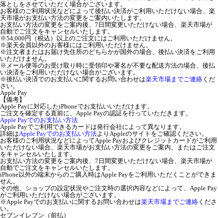
落としをさせていただく場合がございます。
お客様のご利用状況などによって後払い決済がご利用いただけない場合、楽
天市場がお支払い方法の変更をご案内いたします。
お支払い方法の変更をご案内後、7日間変更いただけない場合、楽天市場が
自動でご注文をキャンセルいたします。
※54,000円（税込）以上のご注文にはご利用いただけません。
※楽天会員以外のお客様にはご利用いただけません。
※注文者またはお届け先住所のどちらかが国外の場合、後払い決済をご利用
いただけません。
※メール便等のお受け取り時に受領印や署名が不要な配送方法の場合、後払
い決済をご利用いただけない場合がございます。
※後払い決済でのお支払いに関するお問い合わせは
楽天市場までご連絡
くだ
さい。
Apple Pay
【備考】
Apple Payに対応したiPhoneでお支払いいただけます。
ご注文を確定する直前に、Apple Payの認証を行っていただきます。
Apple Payでのお支払い方法
Apple Payでご利用できるカードは発行会社によって異なります。
詳細は
Apple Payでのお支払い方法
よりAppleのサイトをご確認ください。
お客様のご利用状況などによってApple Payおよびクレジットカードがご利用
いただけない場合、楽天市場がお支払い方法の変更をご案内、またはご注文
をキャンセルいたします。
お支払い方法の変更をご案内後、7日間変更いただけない場合、楽天市場が
自動でご注文をキャンセルいたします。
iPhone以外の端末からのご購入時はApple Payをご利用いただくことができま
せん。
その他、ショップの設定状況やご注文時の選択内容などによって、Apple Pay
がご利用いただけない場合がございます。
※Apple Payでのお支払いに関するお問い合わせは
楽天市場までご連絡
くださ
い。
セブンイレブン（前払）