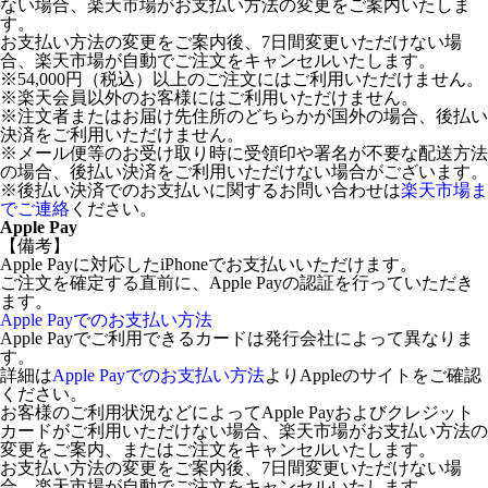
ない場合、楽天市場がお支払い方法の変更をご案内いたしま
す。
お支払い方法の変更をご案内後、7日間変更いただけない場
合、楽天市場が自動でご注文をキャンセルいたします。
※54,000円（税込）以上のご注文にはご利用いただけません。
※楽天会員以外のお客様にはご利用いただけません。
※注文者またはお届け先住所のどちらかが国外の場合、後払い
決済をご利用いただけません。
※メール便等のお受け取り時に受領印や署名が不要な配送方法
の場合、後払い決済をご利用いただけない場合がございます。
※後払い決済でのお支払いに関するお問い合わせは
楽天市場ま
でご連絡
ください。
Apple Pay
【備考】
Apple Payに対応したiPhoneでお支払いいただけます。
ご注文を確定する直前に、Apple Payの認証を行っていただき
ます。
Apple Payでのお支払い方法
Apple Payでご利用できるカードは発行会社によって異なりま
す。
詳細は
Apple Payでのお支払い方法
よりAppleのサイトをご確認
ください。
お客様のご利用状況などによってApple Payおよびクレジット
カードがご利用いただけない場合、楽天市場がお支払い方法の
変更をご案内、またはご注文をキャンセルいたします。
お支払い方法の変更をご案内後、7日間変更いただけない場
合、楽天市場が自動でご注文をキャンセルいたします。