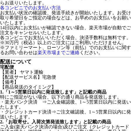
らお送りいたします。
各コンビニでのお支払い方法
お支払い状況の確認後、発送手続きが開始いたします。お受け
取り希望日をご指定の場合などは、お早めのお支払いをお願い
いたします。
14日以内にお支払いが確認できない場合、楽天市場が自動でご
注文をキャンセルいたします。
各コンビニでお支払いいただく場合、決済手数料は無料です。
※30万円（税込）以上のご注文にはご利用いただけません。
※ファミリーマート、ローソン等（前払）でのお支払いに関す
るお問い合わせは
楽天市場までご連絡
ください。
配送について
宅配便
【業者】 ヤマト運輸
【配送サービス名】宅急便
【備考】
【商品発送のタイミング】
1.「1～5営業日以内に発送致します」と記載の商品
特にご指定がない場合、以下の通り商品を発送致します。
・楽天バンク決済 ⇒ご入金確認後、1～5営業日以内に発送い
たします。
・クレジットカード決済⇒ご注文確認後、1～5営業日以内に発
送いたします。
2.「お取寄せ。入荷次第発送致します」と記載の商品
ご入金(楽天バンク決済の場合)及びご注文（クレジットカード