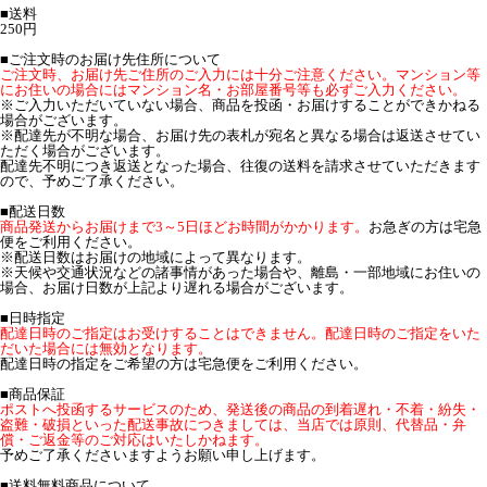
■送料
250円
■ご注文時のお届け先住所について
ご注文時、お届け先ご住所のご入力には十分ご注意ください。マンション等
にお住いの場合にはマンション名・お部屋番号等も必ずご入力ください。
※ご入力いただいていない場合、商品を投函・お届けすることができかねる
場合がございます。
※配達先が不明な場合、お届け先の表札が宛名と異なる場合は返送させてい
ただく場合がございます。
配達先不明につき返送となった場合、往復の送料を請求させていただきます
ので、予めご了承ください。
■配送日数
商品発送からお届けまで3～5日ほどお時間がかかります。
お急ぎの方は宅急
便をご利用ください。
※配送日数はお届けの地域によって異なります。
※天候や交通状況などの諸事情があった場合や、離島・一部地域にお住いの
場合、お届け日数が上記より遅れる場合がございます。
■日時指定
配達日時のご指定はお受けすることはできません。配達日時のご指定をいた
だいた場合には無効となります。
配達日時の指定をご希望の方は宅急便をご利用ください。
■商品保証
ポストへ投函するサービスのため、発送後の商品の到着遅れ・不着・紛失・
盗難・破損といった配送事故につきましては、当店では原則、代替品・弁
償・ご返金等のご対応はいたしかねます。
予めご了承くださいますようお願い申し上げます。
■送料無料商品について