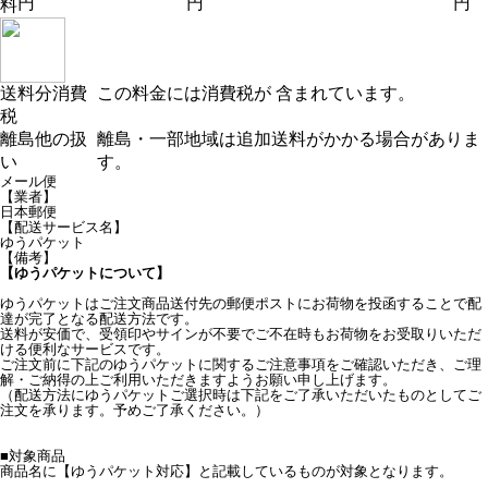
円
円
円
料
送料分消費
この料金には消費税が 含まれています。
税
離島他の扱
離島・一部地域は追加送料がかかる場合がありま
い
す。
メール便
【業者】
日本郵便
【配送サービス名】
ゆうパケット
【備考】
【ゆうパケットについて】
ゆうパケットはご注文商品送付先の郵便ポストにお荷物を投函することで配
達が完了となる配送方法です。
送料が安価で、受領印やサインが不要でご不在時もお荷物をお受取りいただ
ける便利なサービスです。
ご注文前に下記のゆうパケットに関するご注意事項をご確認いただき、ご理
解・ご納得の上ご利用いただきますようお願い申し上げます。
（配送方法にゆうパケットご選択時は下記をご了承いただいたものとしてご
注文を承ります。予めご了承ください。）
■対象商品
商品名に【ゆうパケット対応】と記載しているものが対象となります。