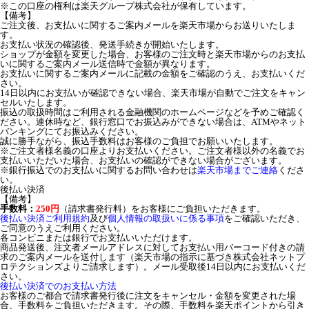
※この口座の権利は楽天グループ株式会社が保有しています。
【備考】
ご注文後、お支払いに関するご案内メールを楽天市場からお送りいたしま
す。
お支払い状況の確認後、発送手続きが開始いたします。
ショップが金額を変更した場合、お客様のご注文時と楽天市場からのお支払
いに関するご案内メール送信時で金額が異なります。
お支払いに関するご案内メールに記載の金額をご確認のうえ、お支払いくだ
さい。
14日以内にお支払いが確認できない場合、楽天市場が自動でご注文をキャン
セルいたします。
振込の取扱時間はご利用される金融機関のホームページなどを予めご確認く
ださい。連休時など、銀行窓口でお振込みができない場合は、ATMやネット
バンキングにてお振込みください。
誠に勝手ながら、振込手数料はお客様のご負担でお願いいたします。
※ご注文者様名義の口座よりお支払いください。ご注文者様以外の名義でお
支払いいただいた場合、お支払いの確認ができない場合がございます。
※銀行振込でのお支払いに関するお問い合わせは
楽天市場までご連絡
くださ
い。
後払い決済
【備考】
手数料：
250円
（請求書発行料）をお客様にご負担いただきます。
後払い決済ご利用規約
及び
個人情報の取扱いに係る事項
をご確認いただき、
ご同意のうえご利用ください。
各コンビニまたは銀行でお支払いいただけます。
商品発送後、注文者メールアドレスに対してお支払い用バーコード付きの請
求のご案内メールを送付します（楽天市場の指示に基づき株式会社ネットプ
ロテクションズよりご請求します）。メール受取後14日以内にお支払いくだ
さい。
後払い決済でのお支払い方法
お客様のご都合で請求書発行後に注文をキャンセル・金額を変更された場
合、手数料をご負担いただきます。その際、手数料を楽天ポイントから引き