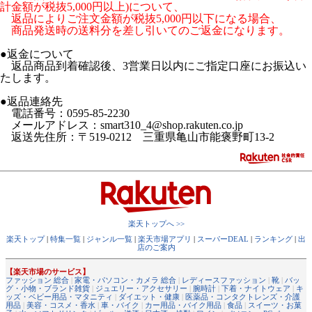
計金額が税抜5,000円以上)について、
返品によりご注文金額が税抜5,000円以下になる場合、
商品発送時の送料分を差し引いてのご返金になります。
●返金について
返品商品到着確認後、3営業日以内にご指定口座にお振込い
たします。
●返品連絡先
電話番号：0595-85-2230
メールアドレス：smart310_4@shop.rakuten.co.jp
返送先住所：〒519-0212 三重県亀山市能褒野町13-2
楽天トップへ >>
楽天トップ
|
特集一覧
|
ジャンル一覧
|
楽天市場アプリ
|
スーパーDEAL
|
ランキング
|
出
店のご案内
【楽天市場のサービス】
ファッション 総合
|
家電・パソコン・カメラ 総合
|
レディースファッション
|
靴
|
バッ
グ・小物・ブランド雑貨
|
ジュエリー・アクセサリー
|
腕時計
|
下着・ナイトウェア
|
キ
ッズ・ベビー用品・マタニティ
|
ダイエット・健康
|
医薬品・コンタクトレンズ・介護
用品
|
美容・コスメ・香水
|
車・バイク
|
カー用品・バイク用品
|
食品
|
スイーツ・お菓