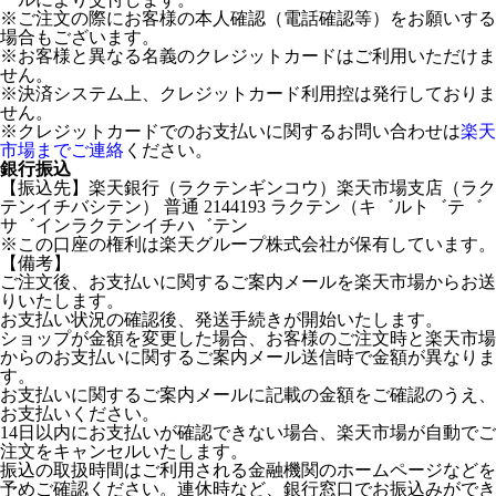
※ご注文の際にお客様の本人確認（電話確認等）をお願いする
場合もございます。
※お客様と異なる名義のクレジットカードはご利用いただけま
せん。
※決済システム上、クレジットカード利用控は発行しておりま
せん。
※クレジットカードでのお支払いに関するお問い合わせは
楽天
市場までご連絡
ください。
銀行振込
【振込先】楽天銀行（ラクテンギンコウ）楽天市場支店（ラク
テンイチバシテン） 普通 2144193 ラクテン（キ゛ルト゛テ゛
サ゛インラクテンイチハ゛テン
※この口座の権利は楽天グループ株式会社が保有しています。
【備考】
ご注文後、お支払いに関するご案内メールを楽天市場からお送
りいたします。
お支払い状況の確認後、発送手続きが開始いたします。
ショップが金額を変更した場合、お客様のご注文時と楽天市場
からのお支払いに関するご案内メール送信時で金額が異なりま
す。
お支払いに関するご案内メールに記載の金額をご確認のうえ、
お支払いください。
14日以内にお支払いが確認できない場合、楽天市場が自動でご
注文をキャンセルいたします。
振込の取扱時間はご利用される金融機関のホームページなどを
予めご確認ください。連休時など、銀行窓口でお振込みができ