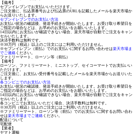
【備考】
セブンイレブンでお支払いいただけます。
ご注文後に、払込票番号および払込票のURLを記載したメールを楽天市場か
らお送りいたします。
セブンイレブンでのお支払い方法
お支払い状況の確認後、発送手続きが開始いたします。お受け取り希望日を
ご指定の場合などは、お早めのお支払いをお願いいたします。
14日以内にお支払いが確認できない場合、楽天市場が自動でご注文をキャン
セルいたします。
決済手数料は無料です。
※30万円（税込）以上のご注文にはご利用いただけません。
※セブンイレブン（前払）でのお支払いに関するお問い合わせは
楽天市場ま
でご連絡
ください。
ファミリーマート、ローソン等（前払）
【備考】
ローソン、ファミリーマート、ミニストップ、セイコーマートでお支払いい
ただけます。
ご注文後に、お支払い受付番号を記載したメールを楽天市場からお送りいた
します。
各コンビニでのお支払い方法
お支払い状況の確認後、発送手続きが開始いたします。お受け取り希望日を
ご指定の場合などは、お早めのお支払いをお願いいたします。
14日以内にお支払いが確認できない場合、楽天市場が自動でご注文をキャン
セルいたします。
各コンビニでお支払いいただく場合、決済手数料は無料です。
※30万円（税込）以上のご注文にはご利用いただけません。
※ファミリーマート、ローソン等（前払）でのお支払いに関するお問い合わ
せは
楽天市場までご連絡
ください。
配送について
宅配便
【業者】
ヤマト運輸