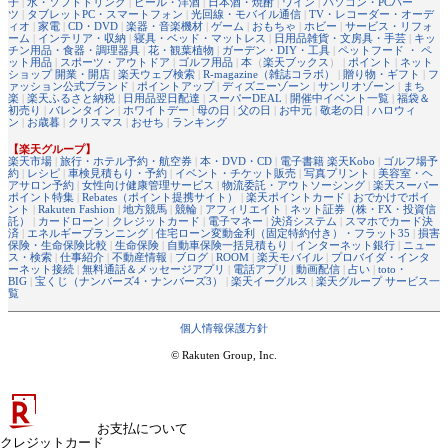
子
|
水・ソフトドリンク
|
ビール・洋酒
|
日本酒・焼酎
|
ワイン
|
パソコン・PCパー
ツ
|
タブレットPC・スマートフォン
|
光回線・モバイル通信
|
TV・レコーダー・オーデ
ィオ
|
家電
|
CD・DVD
|
楽器・音楽機材
|
ゲーム
|
おもちゃ
|
ホビー
|
サービス・リフォ
ーム
|
インテリア・収納
|
寝具・ベッド・マットレス
|
日用品雑貨・文房具・手芸
|
キッ
チン用品・食器・調理器具
|
花・観葉植物
|
ガーデン・DIY・工具
|
ペットフード ・ ペ
ット用品
|
スポーツ・アウトドア
|
ゴルフ用品
|
本
（
楽天ブックス
） |
ポイント
|
ネット
ショップ 開業・開店
|
楽天ウェブ検索
|
R-magazine（雑誌コラボ）
|
贈り物・ギフト
|
フ
ァッション公式ブランド
|
ポイントアップ
|
ディズニーゾーン
|
サンリオゾーン
|
まち
楽
|
楽天ふるさと納税
|
日用品翌日配達
|
スーパーDEAL
|
開催中イベント一覧
|
福袋＆
初売り
|
バレンタイン
|
ホワイトデー
|
母の日
|
父の日
|
お中元
|
敬老の日
|
ハロウィ
ン
|
お歳暮
|
クリスマス
|
おせち
|
ランキング
【楽天グループ】
楽天市場
|
旅行・ホテル予約・航空券
|
本・DVD・CD
|
電子書籍 楽天Kobo
|
ゴルフ場予
約
|
レシピ
|
車検見積もり・予約
|
イベント・チケット販売
|
写真プリント
|
美容室・ヘ
アサロン予約
|
女性向け健康管理サービス
|
物流委託・アウトソーシング
|
楽天スーパー
ポイント特集
|
Rebates（ポイント提携サイト）
|
楽天ポイントカード
|
おでかけでポイ
ント
|
Rakuten Fashion
|
地方競馬
|
競輪
|
アフィリエイト
|
ネット証券（株・FX・投資信
託）
|
カードローン
|
クレジットカード
|
電子マネー
|
決済システム
|
スマホでカード決
済
|
エネルギープランニング
|
住宅ローン変動金利（固定特約付き）・フラット35
|
損害
保険・生命保険比較
|
生命保険
|
自動車保険一括見積もり
|
インターネット銀行
|
ニュー
ス・検索
|
仕事紹介
|
不動産情報
|
ブログ
|
ROOM
|
楽天モバイル
|
プロバイダ・インタ
ーネット接続
|
無料通話＆メッセージアプリ
|
電話アプリ
|
動画配信
|
占い
|
toto・
BIG
|
宝くじ（ナンバーズ4・ナンバーズ3）
|
楽天イーグルス
|
楽天グループ サービス一
覧
個人情報保護方針
© Rakuten Group, Inc.
お支払について
クレジットカード