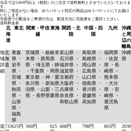
当店では5,000円以上（税別）のご注文で送料無料とさせていただいておりま
す。
特にご指定がない場合、ゆうパケット対応の商品はゆうパケットにてお届け
いたします。
宅急便での配送をご希望の方は、配送方法に宅急便をご選択ください。
送料料金表
北
東北
関東・甲信
東海
関西・北
中国・四
九州
沖縄
海
越
陸
国
と周
道
辺の
離島
地
北
青森
茨城県 ・栃
岐阜
富山県 ・
鳥取県 ・
福岡県
沖縄
域
海
県 ・
木県 ・群馬
県
石川県 ・
島根県 ・
・佐賀
県
詳
道
岩手
県 ・埼玉県
・静
福井県 ・
岡山県 ・
県 ・長
細
県 ・
・千葉県 ・
岡県
滋賀県 ・
広島県 ・
崎県 ・
宮城
東京都 ・神
・愛
京都府 ・
山口県 ・
熊本県
県 ・
奈川県 ・新
知県
大阪府 ・
徳島県 ・
・大分
秋田
潟県 ・山梨
・三
兵庫県 ・
香川県 ・
県 ・宮
県 ・
県 ・長野県
重県
奈良県 ・
愛媛県 ・
崎県 ・
山形
和歌山県
高知県
鹿児島
県 ・
県
福島
県
送
733
625円
560円
625
668円
798円
865円
2030