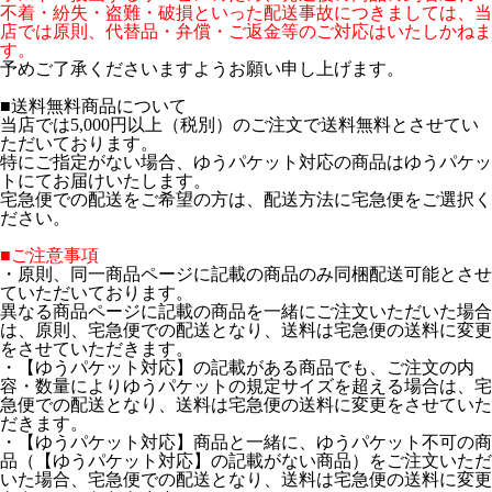
不着・紛失・盗難・破損といった配送事故につきましては、当
店では原則、代替品・弁償・ご返金等のご対応はいたしかねま
す。
予めご了承くださいますようお願い申し上げます。
■送料無料商品について
当店では5,000円以上（税別）のご注文で送料無料とさせてい
ただいております。
特にご指定がない場合、ゆうパケット対応の商品はゆうパケッ
トにてお届けいたします。
宅急便での配送をご希望の方は、配送方法に宅急便をご選択く
ださい。
■ご注意事項
・原則、同一商品ページに記載の商品のみ同梱配送可能とさせ
ていただいております。
異なる商品ページに記載の商品を一緒にご注文いただいた場合
は、原則、宅急便での配送となり、送料は宅急便の送料に変更
をさせていただきます。
・【ゆうパケット対応】の記載がある商品でも、ご注文の内
容・数量によりゆうパケットの規定サイズを超える場合は、宅
急便での配送となり、送料は宅急便の送料に変更をさせていた
だきます。
・【ゆうパケット対応】商品と一緒に、ゆうパケット不可の商
品（【ゆうパケット対応】の記載がない商品）をご注文いただ
いた場合、宅急便での配送となり、送料は宅急便の送料に変更