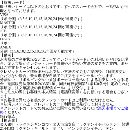
【取扱カード】
取り扱いカードは以下のとおりです。すべてのカード会社で、一括払いが可
能となっております。
VISA
リボ,分割（3,5,6,10,12,15,18,20,24 回が可能です）
MASTER
リボ,分割（3,5,6,10,12,15,18,20,24 回が可能です）
JCB
リボ,分割（3,5,6,10,12,15,18,20,24 回が可能です）
Diners
リボ
AMEX
分割（3,5,6,10,12,15,18,20,24 回が可能です）
【備考】
お客様のご利用状況などによってクレジットカードがご利用いただけない場
合、楽天市場がクレジットカード情報やお支払い方法の変更をご案内、また
はご注文をキャンセルいたします。
クレジットカード情報またはお支払い方法の変更をご案内後、7日間変更い
ただけない場合、楽天市場が自動でご注文をキャンセルいたします。
分割払い、リボルビング払い又はボーナス一括払いによるお支払いとなる場
合、割賦販売法第30条2の3第4項、同法施行規則第54条1項各号に定められた
事項は、注文確認後の自動配信メールにより交付します。
※ご注文の際にお客様の本人確認（電話確認等）をお願いする場合もござい
ます。
※お客様と異なる名義のクレジットカードはご利用いただけません。
※決済システム上、クレジットカード利用控は発行しておりません。
※クレジットカードでのお支払いに関するお問い合わせは
楽天市場までご連
絡
ください。
銀行振込
【振込先】
楽天銀行（ラクテンギンコウ）楽天市場支店（ラクテンイチバシテン） 普通
2144193 ラクテン（キ゛ルト゛テ゛サ゛インラクテンイチハ゛テン