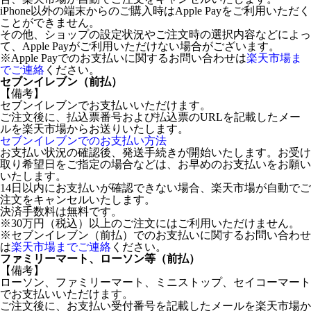
iPhone以外の端末からのご購入時はApple Payをご利用いただく
ことができません。
その他、ショップの設定状況やご注文時の選択内容などによっ
て、Apple Payがご利用いただけない場合がございます。
※Apple Payでのお支払いに関するお問い合わせは
楽天市場ま
でご連絡
ください。
セブンイレブン（前払）
【備考】
セブンイレブンでお支払いいただけます。
ご注文後に、払込票番号および払込票のURLを記載したメー
ルを楽天市場からお送りいたします。
セブンイレブンでのお支払い方法
お支払い状況の確認後、発送手続きが開始いたします。お受け
取り希望日をご指定の場合などは、お早めのお支払いをお願い
いたします。
14日以内にお支払いが確認できない場合、楽天市場が自動でご
注文をキャンセルいたします。
決済手数料は無料です。
※30万円（税込）以上のご注文にはご利用いただけません。
※セブンイレブン（前払）でのお支払いに関するお問い合わせ
は
楽天市場までご連絡
ください。
ファミリーマート、ローソン等（前払）
【備考】
ローソン、ファミリーマート、ミニストップ、セイコーマート
でお支払いいただけます。
ご注文後に、お支払い受付番号を記載したメールを楽天市場か