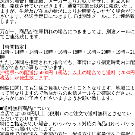
決済の場合）確認後、メーカーよりお取り寄せし、商品入荷
後、発送させていただきます。通常7営業日以内に発送いたし
ますが、生産及び在庫の状況によりお時間をいただく場合がご
ざいます。発送予定日につきましては別途メールにてご連絡致
します。
万が一、商品が在庫切れの場合につきましては、別途メールに
てご連絡致します。
【時間指定】
12時～14時・14時～16時・16時～18時・18時～20時・19時～21
時
ただし時間を指定された場合でも、事情により指定時間内に配
達ができない事もございます。
沖縄県への配送は5000円（税込）以上の場合でも送料（2030円
税込）が発生致します。
離島に関しても別途ご負担いただくこととなります、地域によ
って異なりますので当店からの返信メールをご確認ください。
あらかじめご了承くださいますようお願い致します。
■送料無料商品について
当店では5,000円以上（税別）のご注文で送料無料とさせてい
ただいております。
特にご指定がない場合、ゆうパケット対応の商品はゆうパケッ
トにてお届けいたします。
宅急便での配送をご希望の方は、配送方法に宅急便をご選択く