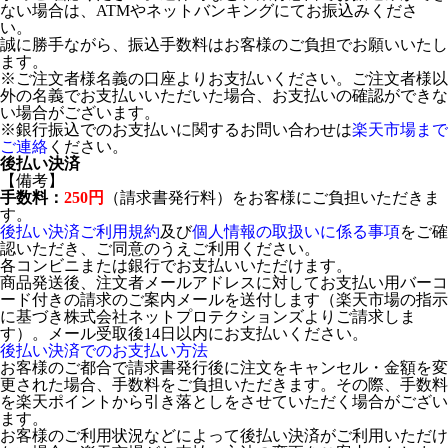
ない場合は、ATMやネットバンキングにてお振込みくださ
い。
誠に勝手ながら、振込手数料はお客様のご負担でお願いいたし
ます。
※ご注文者様名義の口座よりお支払いください。ご注文者様以
外の名義でお支払いいただいた場合、お支払いの確認ができな
い場合がございます。
※銀行振込でのお支払いに関するお問い合わせは
楽天市場まで
ご連絡
ください。
後払い決済
【備考】
手数料：
250円
（請求書発行料）をお客様にご負担いただきま
す。
後払い決済ご利用規約
及び
個人情報の取扱いに係る事項
をご確
認いただき、ご同意のうえご利用ください。
各コンビニまたは銀行でお支払いいただけます。
商品発送後、注文者メールアドレスに対してお支払い用バーコ
ード付きの請求のご案内メールを送付します（楽天市場の指示
に基づき株式会社ネットプロテクションズよりご請求しま
す）。メール受取後14日以内にお支払いください。
後払い決済でのお支払い方法
お客様のご都合で請求書発行後に注文をキャンセル・金額を変
更された場合、手数料をご負担いただきます。その際、手数料
を楽天ポイントから引き落としをさせていただく場合がござい
ます。
お客様のご利用状況などによって後払い決済がご利用いただけ