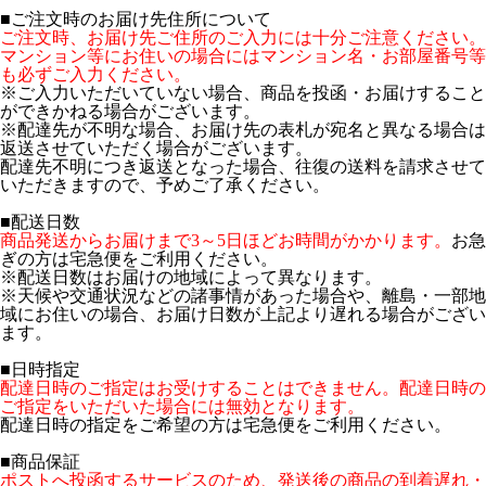
■ご注文時のお届け先住所について
ご注文時、お届け先ご住所のご入力には十分ご注意ください。
マンション等にお住いの場合にはマンション名・お部屋番号等
も必ずご入力ください。
※ご入力いただいていない場合、商品を投函・お届けすること
ができかねる場合がございます。
※配達先が不明な場合、お届け先の表札が宛名と異なる場合は
返送させていただく場合がございます。
配達先不明につき返送となった場合、往復の送料を請求させて
いただきますので、予めご了承ください。
■配送日数
商品発送からお届けまで3～5日ほどお時間がかかります。
お急
ぎの方は宅急便をご利用ください。
※配送日数はお届けの地域によって異なります。
※天候や交通状況などの諸事情があった場合や、離島・一部地
域にお住いの場合、お届け日数が上記より遅れる場合がござい
ます。
■日時指定
配達日時のご指定はお受けすることはできません。配達日時の
ご指定をいただいた場合には無効となります。
配達日時の指定をご希望の方は宅急便をご利用ください。
■商品保証
ポストへ投函するサービスのため、発送後の商品の到着遅れ・