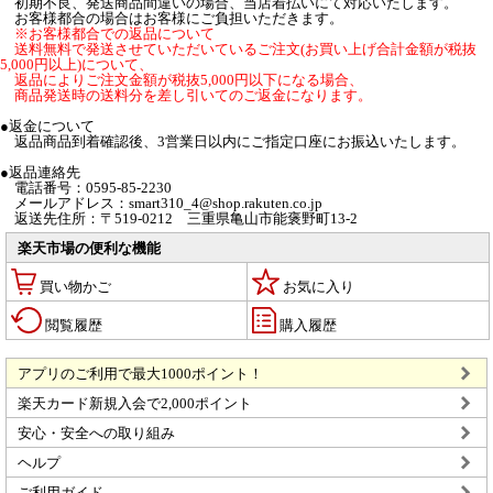
初期不良、発送商品間違いの場合、当店着払いにて対応いたします。
お客様都合の場合はお客様にご負担いただきます。
※お客様都合での返品について
送料無料で発送させていただいているご注文(お買い上げ合計金額が税抜
5,000円以上)について、
返品によりご注文金額が税抜5,000円以下になる場合、
商品発送時の送料分を差し引いてのご返金になります。
●返金について
返品商品到着確認後、3営業日以内にご指定口座にお振込いたします。
●返品連絡先
電話番号：0595-85-2230
メールアドレス：smart310_4@shop.rakuten.co.jp
返送先住所：〒519-0212 三重県亀山市能褒野町13-2
楽天市場の便利な機能
買い物かご
お気に入り
閲覧履歴
購入履歴
アプリのご利用で最大1000ポイント！
楽天カード新規入会で2,000ポイント
安心・安全への取り組み
ヘルプ
ご利用ガイド