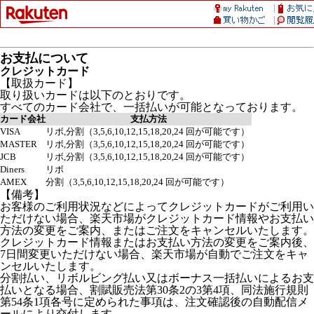
お支払について
クレジットカード
【取扱カード】
取り扱いカードは以下のとおりです。
すべてのカード会社で、一括払いが可能となっております。
カード会社
支払方法
VISA
リボ,分割（3,5,6,10,12,15,18,20,24 回が可能です）
MASTER
リボ,分割（3,5,6,10,12,15,18,20,24 回が可能です）
JCB
リボ,分割（3,5,6,10,12,15,18,20,24 回が可能です）
Diners
リボ
AMEX
分割（3,5,6,10,12,15,18,20,24 回が可能です）
【備考】
お客様のご利用状況などによってクレジットカードがご利用い
ただけない場合、楽天市場がクレジットカード情報やお支払い
方法の変更をご案内、またはご注文をキャンセルいたします。
クレジットカード情報またはお支払い方法の変更をご案内後、
7日間変更いただけない場合、楽天市場が自動でご注文をキャ
ンセルいたします。
分割払い、リボルビング払い又はボーナス一括払いによるお支
払いとなる場合、割賦販売法第30条2の3第4項、同法施行規則
第54条1項各号に定められた事項は、注文確認後の自動配信メ
ールにより交付します。