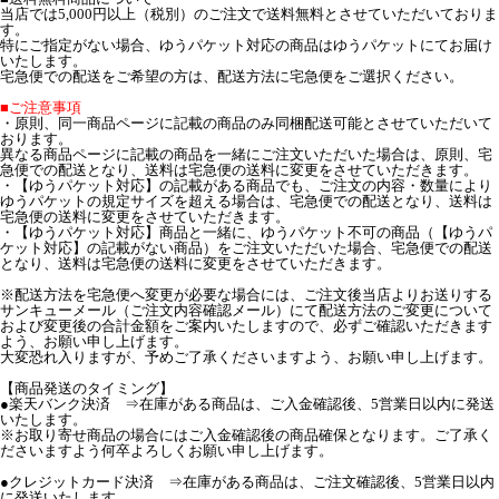
当店では5,000円以上（税別）のご注文で送料無料とさせていただいておりま
す。
特にご指定がない場合、ゆうパケット対応の商品はゆうパケットにてお届け
いたします。
宅急便での配送をご希望の方は、配送方法に宅急便をご選択ください。
■ご注意事項
・原則、同一商品ページに記載の商品のみ同梱配送可能とさせていただいて
おります。
異なる商品ページに記載の商品を一緒にご注文いただいた場合は、原則、宅
急便での配送となり、送料は宅急便の送料に変更をさせていただきます。
・【ゆうパケット対応】の記載がある商品でも、ご注文の内容・数量により
ゆうパケットの規定サイズを超える場合は、宅急便での配送となり、送料は
宅急便の送料に変更をさせていただきます。
・【ゆうパケット対応】商品と一緒に、ゆうパケット不可の商品（【ゆうパ
ケット対応】の記載がない商品）をご注文いただいた場合、宅急便での配送
となり、送料は宅急便の送料に変更をさせていただきます。
※配送方法を宅急便へ変更が必要な場合には、ご注文後当店よりお送りする
サンキューメール（ご注文内容確認メール）にて配送方法のご変更について
および変更後の合計金額をご案内いたしますので、必ずご確認いただきます
よう、お願い申し上げます。
大変恐れ入りますが、予めご了承くださいますよう、お願い申し上げます。
【商品発送のタイミング】
●楽天バンク決済 ⇒在庫がある商品は、ご入金確認後、5営業日以内に発送
いたします。
※お取り寄せ商品の場合にはご入金確認後の商品確保となります。ご了承く
ださいますよう何卒よろしくお願い申し上げます。
●クレジットカード決済 ⇒在庫がある商品は、ご注文確認後、5営業日以内
に発送いたします。