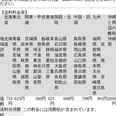
ださい。
【送料料金表】
北海
東北
関東・甲信
東海
関西・北
中国・四
九州
沖縄
道
越
陸
国
と周
辺の
離島
地
北海
青森
茨城県 栃
岐阜
富山県
鳥取県
福岡
沖縄
域
道
県 岩
木県 群馬
県
石川県
島根県
県 佐
県
詳
手県
県 埼玉
静岡
福井県
岡山県
賀県
細
宮城
県 千葉
県
滋賀県
広島県
長崎
県 秋
県 東京
愛知
京都府
山口県
県 熊
田県
都 神奈川
県
大阪府
徳島県
本県
山形
県 新潟
三重
兵庫県
香川県
大分
県 福
県 山梨
県
奈良県
愛媛県
県 宮
島県
県 長野
和歌山
高知県
崎県
県
県
鹿児島
県
送
733
625円
560円
625
668円
798円
865円
2030
円
円
円
料
送料分消費
この料金には消費税が 含まれています。
税