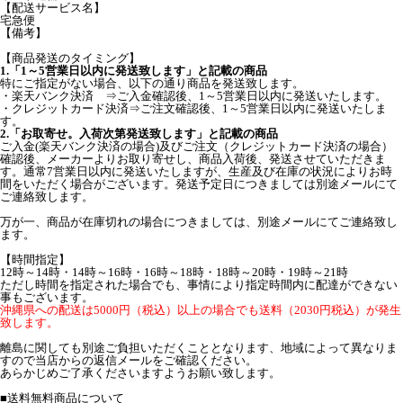
【配送サービス名】
宅急便
【備考】
【商品発送のタイミング】
1.「1～5営業日以内に発送致します」と記載の商品
特にご指定がない場合、以下の通り商品を発送致します。
・楽天バンク決済 ⇒ご入金確認後、1～5営業日以内に発送いたします。
・クレジットカード決済⇒ご注文確認後、1～5営業日以内に発送いたしま
す。
2.「お取寄せ。入荷次第発送致します」と記載の商品
ご入金(楽天バンク決済の場合)及びご注文（クレジットカード決済の場合）
確認後、メーカーよりお取り寄せし、商品入荷後、発送させていただきま
す。通常7営業日以内に発送いたしますが、生産及び在庫の状況によりお時
間をいただく場合がございます。発送予定日につきましては別途メールにて
ご連絡致します。
万が一、商品が在庫切れの場合につきましては、別途メールにてご連絡致し
ます。
【時間指定】
12時～14時・14時～16時・16時～18時・18時～20時・19時～21時
ただし時間を指定された場合でも、事情により指定時間内に配達ができない
事もございます。
沖縄県への配送は5000円（税込）以上の場合でも送料（2030円税込）が発生
致します。
離島に関しても別途ご負担いただくこととなります、地域によって異なりま
すので当店からの返信メールをご確認ください。
あらかじめご了承くださいますようお願い致します。
■送料無料商品について