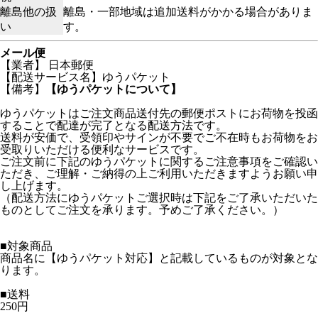
離島他の扱
離島・一部地域は追加送料がかかる場合がありま
い
す。
メール便
【業者】 日本郵便
【配送サービス名】ゆうパケット
【備考】
【ゆうパケットについて】
ゆうパケットはご注文商品送付先の郵便ポストにお荷物を投函
することで配達が完了となる配送方法です。
送料が安価で、受領印やサインが不要でご不在時もお荷物をお
受取りいただける便利なサービスです。
ご注文前に下記のゆうパケットに関するご注意事項をご確認い
ただき、ご理解・ご納得の上ご利用いただきますようお願い申
し上げます。
（配送方法にゆうパケットご選択時は下記をご了承いただいた
ものとしてご注文を承ります。予めご了承ください。）
■対象商品
商品名に【ゆうパケット対応】と記載しているものが対象とな
ります。
■送料
250円