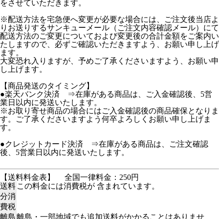
をさせていただきます。
※配送方法を宅急便へ変更が必要な場合には、ご注文後当店よ
りお送りするサンキューメール（ご注文内容確認メール）にて
配送方法のご変更についておよび変更後の合計金額をご案内い
たしますので、必ずご確認いただきますよう、お願い申し上げ
ます。
大変恐れ入りますが、予めご了承くださいますよう、お願い申
し上げます。
【商品発送のタイミング】
●楽天バンク決済 ⇒在庫がある商品は、ご入金確認後、5営
業日以内に発送いたします。
※お取り寄せ商品の場合にはご入金確認後の商品確保となりま
す。ご了承くださいますよう何卒よろしくお願い申し上げま
す。
●クレジットカード決済 ⇒在庫がある商品は、ご注文確認
後、5営業日以内に発送いたします。
【送料料金表】
全国一律料金：250円
送料
この料金には消費税が 含まれています。
分消
費税
離島
離島・一部地域でも追加送料がかかることはありませ