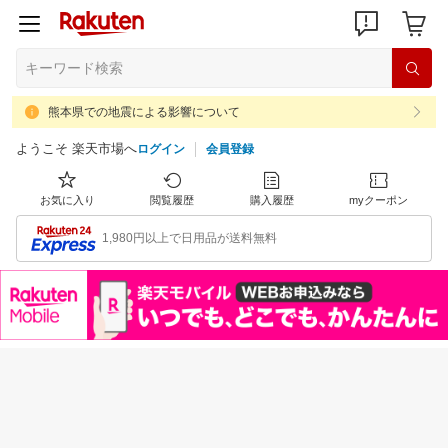
熊本県での地震による影響について
ようこそ 楽天市場へ
ログイン
会員登録
お気に入り
閲覧履歴
購入履歴
myクーポン
1,980円以上で日用品が送料無料