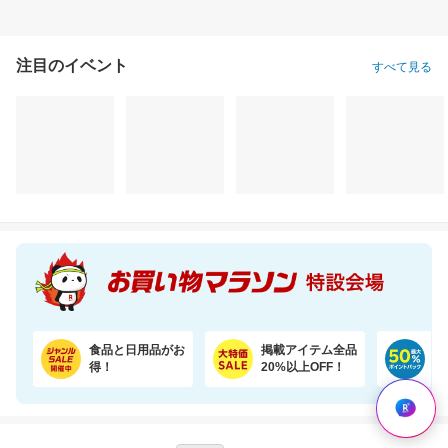
注目のイベント
すべて見る
食品と日用品がお
掲載アイテム全品
日
得！
20%以上OFF！
ポ