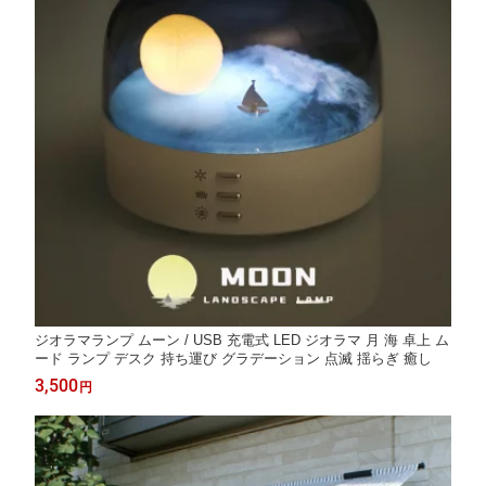
ジオラマランプ ムーン / USB 充電式 LED ジオラマ 月 海 卓上 ム
ード ランプ デスク 持ち運び グラデーション 点滅 揺らぎ 癒し
3,500
円