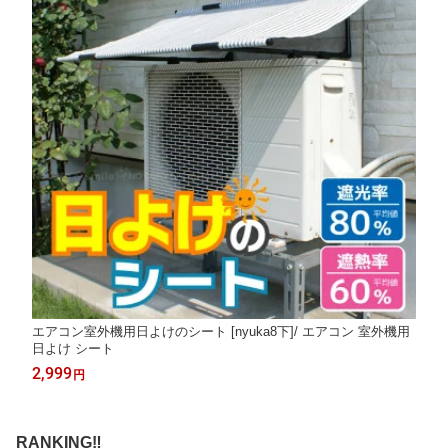
エアコン室外機用日よけのシート [nyuka8下]/ エアコン 室外機用
日よけ シート
2,999
円
RANKING‼