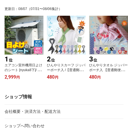
更新日
：
08/07
（07/31〜08/06集計）
1
2
3
位
位
位
エアコン室外機用日よけ
ひんやりスカーフ ジッパ
ひんやりタオル ジッパー
のシート [nyuka8下]/ エ
ーポーチ入 /【普通郵便
ポーチ入 【普通郵便送料
アコン 室外機用 日よけ
送料無料】 /ひんやり ス
無料】 /ひんやり タオル
2,999
480
480
円
円
円
シート
カーフ タイ クール ネッ
クール 和柄 てぬぐい 20
ク 首 冷やす 熱中症 暑さ
cm 100cm 首 おでこ 冷
対策 紫外線 UVカット ク
やす 熱中症 暑さ 対策 祭
ールダウン
り 浴衣
ショップ情報
会社概要・決済方法・配送方法
ショップへ問い合わせ