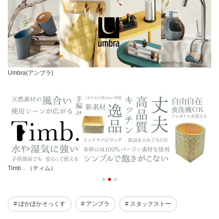
Umbra(アンブラ)
Timb．（ティム）
# ぽかぽかそっくす
# アンブラ
# スタックストー