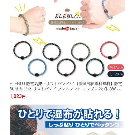
ELEBLO 静電気抑止リストバンド2 / 【普通郵便送料無料】静電
気 除去 防止 リストバンド ブレスレット エレブロ 秋 冬 AW 日本
製
1,023
円