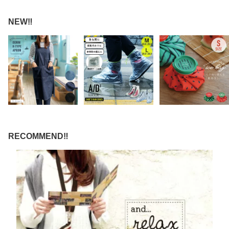
NEW‼
RECOMMEND‼