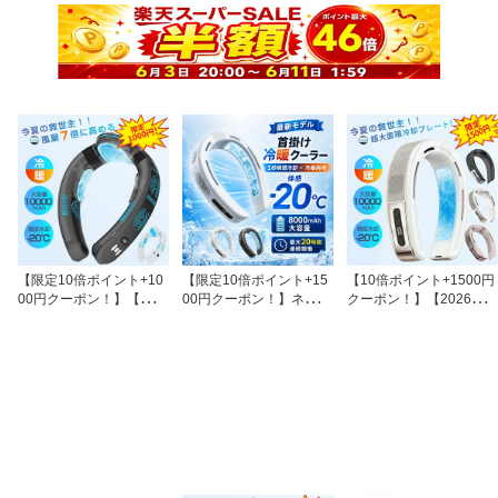
【限定10倍ポイント+10
【限定10倍ポイント+15
【10倍ポイント+1500円
00円クーポン！】【冷暖
00円クーポン！】ネック
クーポン！】【2026年夏
両用】 ネッククーラー
クーラー 冷却プレート
最新版】首掛け扇風機 ネ
首掛け扇風機 ネックファ
首掛け扇風機 ネックファ
ッククーラー 2つ冷却プ
ン 冷却プレート 首掛け
ン 瞬間冷却 首掛けファ
レート クーラーネック
ファン 3つ冷却ブレート
ン 8000mAh/10000mAh
扇風機 羽なし 小型 軽量
付き 10000mAh 瞬間冷
大容量 軽量 羽根なし 携
10000mAh大容量 首かけ
却-20℃ 夏冬両用 静音 超
帯 扇風機 LED残量表示 T
静音 低騒音 携帯用扇風
強 半導体急速冷却 18時
ype-C充電 角度調節 3段
機 首かけ型 接触冷感 LE
間連続使用 熱中症対策
階風量 3段階温度調節 6
D表示 ギフトに最適【大
暑さ対策 通勤 通学 ギフ
送風口 静音 熱中症対策
面積冷却プレート搭載】
トに最適
暑さ対策 通勤