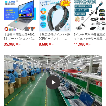
【爆売り 商品人気★NO.
【限定10倍ポイント+10
9インチ 草刈り機 充電式
1】ノートパソコン パソ
00円クーポン！】【冷暖
マキタバッテリー対応 電
コン 新品 laptop window
両用】 ネッククーラー
動 草刈機 バッテリー 刈
35,980
8,680
11,980
円
～
円
～
円
～
s11 pc Microsoftoffice 第
首掛け扇風機 ネックファ
払機 肩掛け付き 替刃付
14世代CPU N3450 N95
ン 冷却プレート 首掛け
き 女性 21v コードレス
N150 i5 i7 i9 14.1" 15.6
ファン 3つ冷却ブレート
多機能 電動 ンランレス
17.3インチ 6G/8G/16Gフ
付き 10000mAh 瞬間冷
モーター 電動刈払機 枝
ルHD液晶 zoom 在宅勤
却-20℃ 夏冬両用 静音 超
切り 軽量 芝刈り機 安全
務 初心者向け 初期設定
強 半導体急速冷却 18時
無線 電動刈払い機 畑
済 AI オフィス 学習に最
間連続使用 熱中症対策
適 3年保証
暑さ対策 通勤 通学 ギフ
トに最適