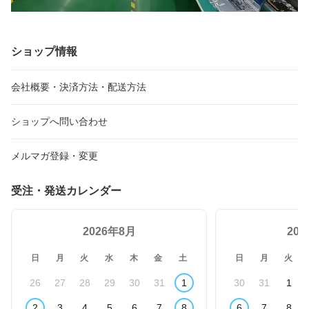
ショップ情報
会社概要・決済方法・配送方法
ショップへ問い合わせ
メルマガ登録・変更
受注・発送カレンダー
2026年8月
20
日
月
火
水
木
金
土
日
月
火
26
27
28
29
30
31
1
30
31
1
2
3
4
5
6
7
8
6
7
8