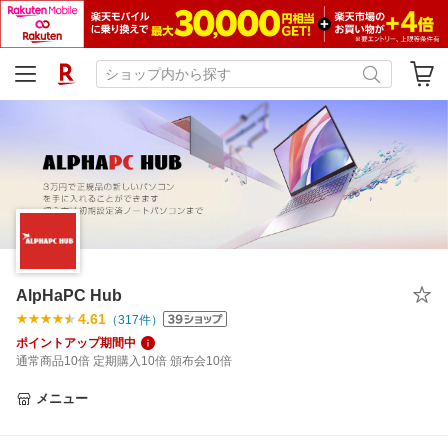
AlpHaPC Hub
4.61
（
317
件）
ポイントアップ期間中
通常商品10倍 定期購入10倍 頒布会10倍
メニュー