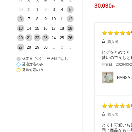
日
月
火
水
木
金
土
30,030
円
30
31
1
2
3
4
5
6
7
8
9
10
11
12
13
14
15
16
17
18
19
20
21
22
23
24
25
26
購入者
27
28
29
30
1
2
3
ヒゲをとめてた
愛いので良しと
休業日（受注・発送対応なし）
受注対応のみ
注文日：2026/03/2
発送対応のみ
HANSA
購入者
とても可愛いお
同じ商品がもう