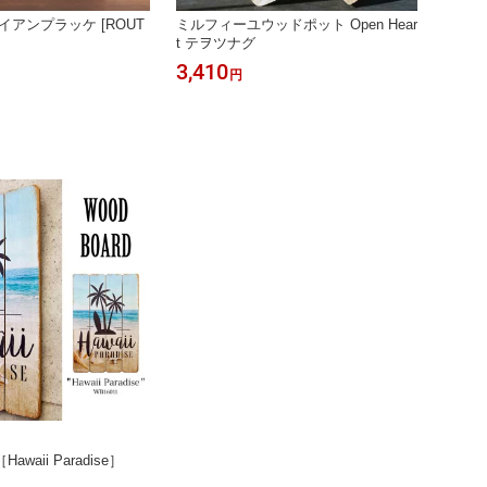
イアンプラッケ [ROUT
ミルフィーユウッドポット Open Hear
アニマ
t テヲツナグ
ット 1
3,410
2,75
円
waii Paradise］