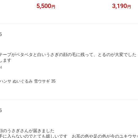
5,500
3,190
円
円
5
テープがベタベタと白いうさぎの顔の毛に残って、とるのが大変でした
します
4
 ハンサ ぬいぐるみ 雪ウサギ 35
5
顔のうさぎさんが届きました
手に入らないのでとても嬉しいです お耳の色や足の色が今のユキウサ