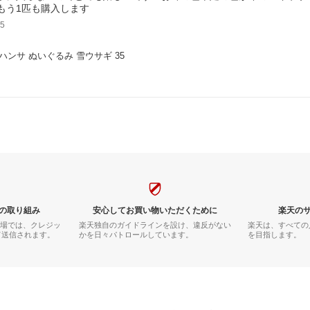
もう1匹も購入します
5
 ハンサ ぬいぐるみ 雪ウサギ 35
の取り組み
安心してお買い物いただくために
楽天の
市場では、クレジッ
楽天独自のガイドラインを設け、違反がない
楽天は、すべての
て送信されます。
かを日々パトロールしています。
を目指します。