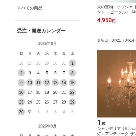
ズミ 27
HANSA ハンサ ぬいぐるみ スズメ 10
犬の置物・オブジェ 
すべての商品
リアル プレゼント かわいい すずめ
ント （ビーグル） 140
雀 鳥
2,970
4,950
円
円
受注・発送カレンダー
更新日
：
04/21
（04/14
2026年8月
日
月
火
水
木
金
土
26
27
28
29
30
31
1
2
3
4
5
6
7
8
9
10
11
12
13
14
15
16
17
18
19
20
21
22
23
24
25
26
27
28
29
30
31
1
2
3
4
5
1
位
2026年9月
シャンデリア［Bianc
灯）アンティーク サ