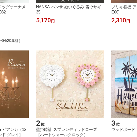
ドッグオーナメ
HANSA ハンサ ぬいぐるみ 雪ウサギ
ブリキ看板 ア
82
35
E66]
5,170
2,310
円
円
〜04/20集計）
2
3
位
位
a ビアンカ（12
壁掛時計 スプレンディッドローズ
ウッドボード［Ha
ンド グレイ］
［ハートウォールクロック］