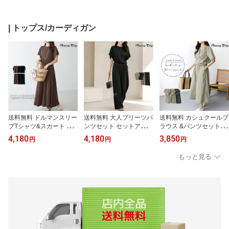
日用 プレゼント ペット
ブラック 猫 ドック キャ
腕 手 黒 猫ドック キャッ
用 ペット用品 花 首飾り
ット ペットコスチューム
ト ペットコスチューム
ペット用 かわいいアクセ
プレゼント ギフト イヌ
プレゼント ギフト イヌ
| トップス/カーディガン
ねこ いぬ 結婚式 ブライ
ネコ マスク
ネコ 筋肉ネコ 筋肉ドッ
ダル 写真撮影
グ アーム つけ腕 ムキム
キ
送料無料 ドルマンスリー
送料無料 大人プリーツパ
送料無料 カシュクールブ
ブTシャツ&スカート セ
ンツセット セットアップ
ラウス &パンツセット ワ
ットアップ 2点セット 上
上下セット 2点セット T
ンピ セット セットアッ
4,180
4,180
3,850
円
円
円
下セット スカートセット
シャツ カットソー ドル
プ ツーピース 上下 2点セ
アップ Tシャツ 春夏 晩夏
マンスリーブ ドルマン
ット カシュクール ブラ
もっと見る
半袖 ウエストゴム リラ
半袖 クルーネック 丸首
ウス パンツ クロップド
ックス シンプル 大人 ス
ワイドパンツ 春夏 晩夏
パンツ シャカシャカ Vネ
トレッチ マキシスカート
さらさら プリーツ ウエ
ック Vカット ウエストゴ
ロング丈 ロングスカート
ストゴム 快適 楽ちん カ
ム カジュアル ラフ こな
フレアスカート ドルマン
ジュアル ラフ こなれ 抜
れ 抜け感 大人 パフ袖 ワ
スリーブ 伸びる ラフ
け感 体型カバー ストレ
ッシャー生地 涼し気 春
ッチ
夏