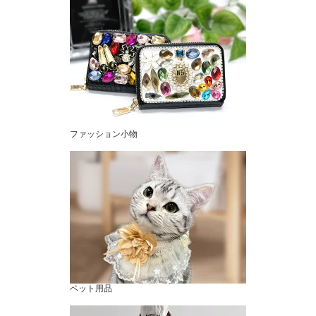
ュアル 人気フリーサイズ
ル K-POP ブラトップ カ
ミニン フォーマル 人気
JK ユニセックス ストリ
ジュアル 衣装 ショート
サテン パール 宝石 人気
ート
丈 ショート
ファッション小物
ペット用品