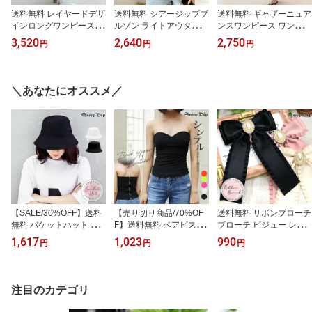
送料無料 レイヤードデザ
送料無料 シアージップブ
送料無料 ギャザーニュア
インロングワンピース ワ
ルゾン ライトアウター
ンスワンピース ワンピ
ンピ ワンピース ロング
夏のアウター シアーブル
ワンピース ロングワンピ
3,520
2,640
2,750
円
円
円
ワンピース ロング丈 ノ
ゾンドロスト 春夏 長袖
フロントギャザー クルー
ースリ マキシ丈 ロング
薄手ジャケット 紐付き
ネック 丸首 フレンチス
丈 Aライン ティアードワ
薄手のはおり 裾調節 ク
リーブ ロング丈 かわい
ンピース ティアード ア
ロップド丈 ショート丈
い 涼しい 春夏 ミモレ丈
＼あなたにオススメ／
シンメトリー アシメデザ
ボリュームスリーブ ぽわ
ラフ カジュアル シンプ
イン レイヤード風 セッ
ん袖 夏の上着 ドロップ
ル 半袖 ニュアンス カジ
トアップ風 重ね着風 き
ショルダー オーバーサイ
ュアル こなれ ラフ 大人
れいめ 上品 エレガント
ズ ゆったり シアー シー
ナチュラル 体型カバー
モード
スルー
【SALE/30%OFF】送料
【売り切り商品/70%OF
送料無料 リボンブローチ
無料 バケットハット 帽
F】送料無料 ベアビスチ
ブローチ ビジュー レー
子 つば バケハ 紫外線対
ェ コルセット ビスチェ
ス リボン 安全ピン かわ
1,617
1,023
990
円
円
円
策 旅行 折り畳み帽子 UV
ベア チューブトップ 無
いい 卒業式 入学式 アク
かわいい ベーシック お
地 ファスナー ベアトッ
セサリー キラキラ 結婚
しゃれ ハット バミュー
プ カップ付 コスプレ コ
式 発表会 お子様 パーテ
ダ スポカジ レディース
ス オフショルダー かわ
ィー キラキラビジュー
注目のカテゴリ
春夏 デイリー シンプル
いい カップ付き パッド
大きいリボン かわいいブ
無地 ラフ バケット カジ
入り セクシー オフショ
ローチ クラシカル フェ