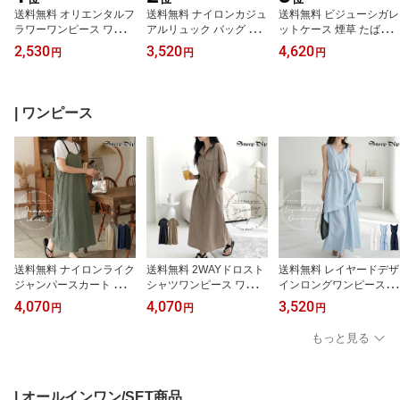
送料無料 オリエンタルフ
送料無料 ナイロンカジュ
送料無料 ビジューシガレ
ラワーワンピース ワンピ
アルリュック バッグ リ
ットケース 煙草 たばこ
ワンピース ひざ下 かわ
ュック ナップザック 軽
ケース クロコ ビジュー
2,530
3,520
4,620
円
円
円
いいワンピ ロングワンピ
いリュック ユニセックス
ギャル タバコ ファスナ
花柄 シャーリング かわ
かわいい ストリート 学
ー パール ポーチ ケース
いい フェミニン 春夏 V
生 ナイロン チェストベ
ミニ デコ フェイクレザ
ネック エスニック ボタ
ルト シンプル ドロース
ー かわいい カードケー
| ワンピース
ニカル 柄ワンピ ひらひ
トリング ラフ リュック
ス SneepDip 人気 香水
ら ギャザー ウエストゴ
サック サブリュック ナ
ポーチ キラキラ きらき
ム ミモレ丈 ロング丈 フ
イロン オールシーズン A
ら タバコケース シガレ
ラワー ボヘミアン ペイ
4 リュック ベルト付き
ットケース
ズリー
送料無料 ナイロンライク
送料無料 2WAYドロスト
送料無料 レイヤードデザ
ジャンパースカート ワン
シャツワンピース ワンピ
インロングワンピース ワ
ピース キャミワンピース
ワンピース シャツワンピ
ンピ ワンピース ロング
4,070
4,070
3,520
円
円
円
キャミワンピ ジャンパー
ース シャツワンピ ロン
ワンピース ロング丈 ノ
スカート サロペット ジ
グワンピース スタイリッ
ースリ マキシ丈 ロング
もっと見る
ャンスカ ワッシャー生地
シュ 個性的 無地 シャカ
丈 Aライン ティアードワ
ナイロンライク カジュア
シャカ ナイロンライク
ンピース ティアード ア
ル ラフ Iライン 体型カバ
カジュアル ラフ 大人 き
シンメトリー アシメデザ
ー 華奢見え ノースリ 肩
れいめ 撥水 サファリシ
イン レイヤード風 セッ
| オールインワン/SET商品