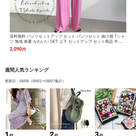
送料無料 パンツセットアップ セット パンツセット 抜け感 Tシャ
ツ 無地 春夏 かわいい SET 上下 セットアップ セット商品 半袖 2
点セットロング丈 ロング 韓国風 パンツ パンツ ウエストゴム パ
2,090
円
ンツセット ワイドパンツ イージーパンツ Tシャツセット ストリ
ート 部屋着
週間人気ランキング
更新日
：
08/08
（08/01〜08/07集計）
1
2
3
位
位
位