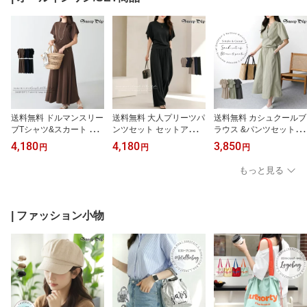
紐調節できる 抜け感 こ
ャツ カジュアル ラフ 半
トアップ風 重ね着風 き
なれ ワイド サロペット
袖 襟 レギュラーカラー
れいめ 上品 エレガント
春夏
モード
送料無料 ドルマンスリー
送料無料 大人プリーツパ
送料無料 カシュクールブ
ブTシャツ&スカート セ
ンツセット セットアップ
ラウス &パンツセット ワ
ットアップ 2点セット 上
上下セット 2点セット T
ンピ セット セットアッ
4,180
4,180
3,850
円
円
円
下セット スカートセット
シャツ カットソー ドル
プ ツーピース 上下 2点セ
アップ Tシャツ 春夏 晩夏
マンスリーブ ドルマン
ット カシュクール ブラ
もっと見る
半袖 ウエストゴム リラ
半袖 クルーネック 丸首
ウス パンツ クロップド
ックス シンプル 大人 ス
ワイドパンツ 春夏 晩夏
パンツ シャカシャカ Vネ
トレッチ マキシスカート
さらさら プリーツ ウエ
ック Vカット ウエストゴ
ロング丈 ロングスカート
ストゴム 快適 楽ちん カ
ム カジュアル ラフ こな
| ファッション小物
フレアスカート ドルマン
ジュアル ラフ こなれ 抜
れ 抜け感 大人 パフ袖 ワ
スリーブ 伸びる ラフ
け感 体型カバー ストレ
ッシャー生地 涼し気 春
ッチ
夏