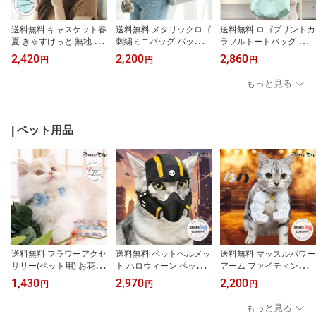
送料無料 キャスケット春
送料無料 メタリックロゴ
送料無料 ロゴプリントカ
夏 きゃすけっと 無地 春
刺繍ミニバッグ バッグ
ラフルトートバッグ 巾着
夏 帽子 かっこいい hat
トートバッグ ミニトート
バッグ 巾着 トート 軽量
2,420
2,200
2,860
円
円
円
キャップ cap つば ハッ
バッグ ハンドバッグ ミ
大容量 ナイロン バッグ 2
ト かわいい ベーシック
ニマム 巾着バッグ 巾着
WAY ショルダー エコバ
もっと見る
おしゃれ 使いやすい 小
トート 手提げ カバン 手
ッグ カラプル ポップ キ
物 トレンド プレーン 丸
持ち メタリック シャイ
ャッチー 無地 大きめ A4
み 定番 普通 サイズ調節
ニー 箔調 光沢感 メタリ
ママ マザー ビッグ 大容
できる サマーハット ナ
ックレザー調 フェイクレ
量 かばん 買い物バッグ
| ペット用品
チュラル つば付き つば
ザー 合皮 ロゴ刺繍 ガジ
ショッピングバッグ 通勤
広め UVカット紫外線対
ュアル ラフ 軽い レディ
通学 バイカラー 配色
策
ース
送料無料 フラワーアクセ
送料無料 ペットヘルメッ
送料無料 マッスルパワー
サリー(ペット用) お花 フ
ト ハロウィーン ペット
アーム ファイティングポ
ラワー 軽量 ネックレス
小型犬猫 コスチューム
ーズ ハロウィーン ペッ
1,430
2,970
2,200
円
円
円
チョーカー リボン バイ
衣料品 ペットアクセサリ
ト 小型犬猫 ペット コス
カラー 配色 猫 犬 ネコ イ
ー キャットヘルメット
チューム 衣料品 ペット
もっと見る
ヌ 小型犬 かわいい 誕生
コスプレ マスク 帽子 黒
アクセサリー コスプレ