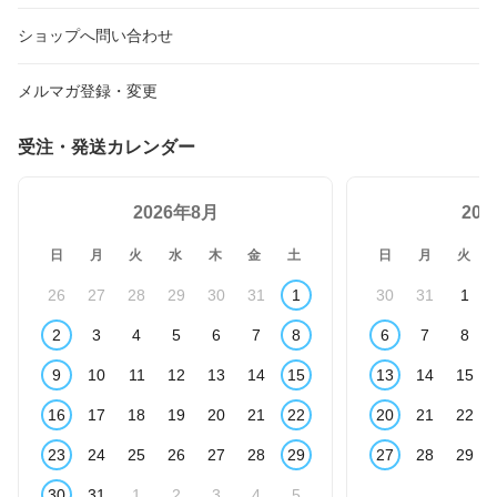
ショップへ問い合わせ
メルマガ登録・変更
受注・発送カレンダー
2026年8月
20
日
月
火
水
木
金
土
日
月
火
26
27
28
29
30
31
1
30
31
1
2
3
4
5
6
7
8
6
7
8
9
10
11
12
13
14
15
13
14
15
16
17
18
19
20
21
22
20
21
22
23
24
25
26
27
28
29
27
28
29
30
31
1
2
3
4
5