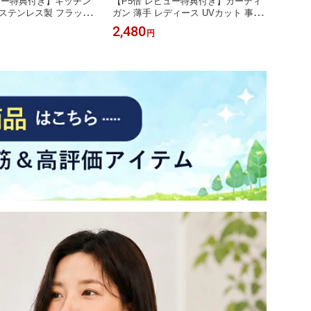
ュー特典付き】キッチン
【P5倍 レビュー特典付き】カーディ
【P5
ステンレス製 フラット
ガン 薄手 レディース UVカット 事務
接触冷
m 排気こうカバー ガス コ
服 カーディガン オフィス ゆったり
護師 
2,480
2,23
円
コンロ グリル 排気こうコ
サマーニット 夏 薄手 ニット Vネック
ィース
ルバー ブラック 油はね
紫外線対策 UVカーディガン 日焼け防
ィス 
ック 新生活 ガス ih排気
止 ひんやり 涼しい 接触冷感 カーデ
夏薄手
質保証 スリムタイプ ロ
ィガン トップス事務服 羽織り 毛玉に
Vカー
なりにくい
涼しい