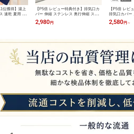
1位獲得】湯上
【P5倍 レビュー特典付き】排気口カ
【P5倍 レビ
ス 速乾 夏用 バ
バー 伸縮 ステンレス 奥行伸縮 ステ
排気口カバー 
 部屋着 湯上が
ンレス製 フラット ih排気口カバー 伸
60cm 75c
2,980
2,580
円
円
～
上がりワンピース
縮 60cmコンロ対応 スライド スリム I
ンロ対応 IH
呂 部屋着 ガー
Hコンロ コンロ排気口カバー ラック
ンロカバー シ
 綿100% ルー
型 排気こう コンロカバー レンジ シ
防止 調味料ラ
 レディース湯上
ルバー ブラック 油はね防止 ガス IH
口カバー 高品
汚れ防止 調味料
ータイプ 汚れ