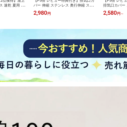
1位獲得】湯上
【P5倍 レビュー特典付き】排気口カ
【P5倍 レビ
ス 速乾 夏用 バ
バー 伸縮 ステンレス 奥行伸縮 ステ
排気口カバー 
 部屋着 湯上が
ンレス製 フラット ih排気口カバー 伸
60cm 75c
2,980
2,580
円
円
～
上がりワンピース
縮 60cmコンロ対応 スライド スリム I
ンロ対応 IH
呂 部屋着 ガー
Hコンロ コンロ排気口カバー ラック
ンロカバー シ
 綿100% ルー
型 排気こう コンロカバー レンジ シ
防止 調味料ラ
 レディース湯上
ルバー ブラック 油はね防止 ガス IH
口カバー 高品
汚れ防止 調味料
ータイプ 汚れ