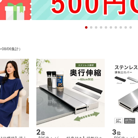
〜08/06集計）
2
3
位
位