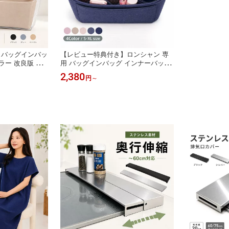
】バッグインバッ
【レビュー特典付き】ロンシャン 専
ラー 改良版 ロ
用 バッグインバッグ インナーバッグ
インバッグ ファ
用 小さめ 大きめ フェルト 水筒 ポケ
2,380
円
～
 インナーバッグ
ット 自立 軽い 軽量 整理 仕切り ファ
グ専用 トートバッ
スナー付き 収納 大容量 インナーバッ
イザー 洗える
グ トート a4 仕切り付き トートバッ
すめ 新生活 フ
グ用 バック 大容量 大きめ フェルト
小さめ