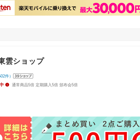
東雲ショップ
502
件）
中
通常商品5倍 定期購入5倍 頒布会5倍