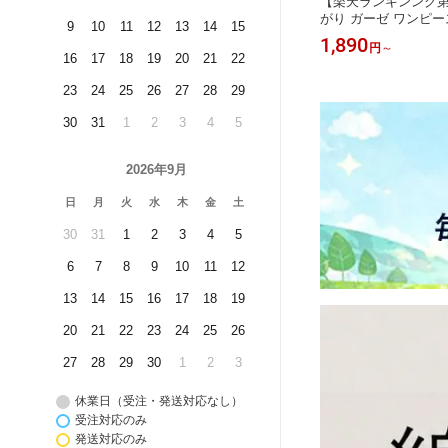
油はね ガ
【レビュー特典付き】浴衣 ゆかた メ
【楽天ランキンング第
ード ガス
ンズ 男性 浴衣セット 紳士 おしゃれ
がり ガーゼ ワンピー
9
10
11
12
13
14
15
たみ 据
高級生地 浴衣 角帯 扇子 下駄 着付け
スローブレディス 薄手
5,980
1,890
円
～
円
～
揚げ物 汚
祭り 腰帯 和服 花火大会 イベントド
り ノースリーブ 湯
16
17
18
19
20
21
22
ンジパネル
レス 祭り行事 5点セット綿100％ フル
タオルワンピース お風
時だけ レ
セット 選べる 4点セット 3点セット
ゼ お風呂上り コットン
23
24
25
26
27
28
29
 台所 簡
着脱簡単 羽織7柄 着物巾着 ワンタッ
ムウェア ネグリジェ
チ成人式浴衣
がりパジャマ
30
31
1
2
3
4
5
2026年9月
日
月
火
水
木
金
土
30
31
1
2
3
4
5
6
7
8
9
10
11
12
13
14
15
16
17
18
19
20
21
22
23
24
25
26
27
28
29
30
1
2
3
休業日（受注・発送対応なし）
受注対応のみ
発送対応のみ