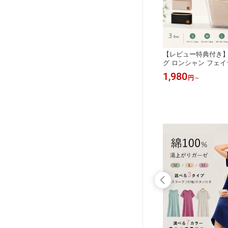
【レビュー特典付き
グ ロンシャン フェイ
ンシャン専用 バッグ
1,980
円
～
スナー ロンシャン用
LONGCHAMPバッ
グ用 仕切り オーガナ
仕切り 整理整頓 おす
ェルト ポケット