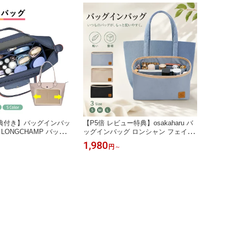
典付き】バッグインバッ
【P5倍 レビュー特典】osakaharu バ
LONGCHAMP バッグ
ッグインバッグ ロンシャン フェイラ
筒 ポケット付き 自立バ
ー ロンシャン専用のバッグインバッ
1,980
円
～
 軽い整理 縦型 小さめ
グ ファスナー ロンシャン用 インナー
バッグ トート a4 水筒
バッグ フェイラー バッグ専用 トート
ルト インナーポーチ ト
バッグ用 仕切り オーガナイザー 洗え
バック 新生活 インナー
る 整理 おすすめ ポケット 整頓 新生
活 フェルト