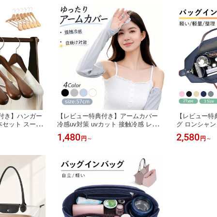
典付き】ハンガー
【レビュー特典付き】アームカバー
【レビュー特
2本セット スーツ
冷感uv対策 uvカット 接触冷感 レディ
グ ロンシャン 
ー 洋服ハンガー
ース 日焼け 夏 冷感アームカバー 運
インバッグ 水
1,480
2,580
円
～
円
～
ボンバー 型崩れ
転 自転車 指先まで 日焼けカバー ロ
ッグインバッグ
 洋服ハンガー ス
ング日焼け防止 手袋 腕カバー カバー
整理 インナー
ト コート ウッ
日焼け対策 日焼け ひんやり アウトド
マザーズ フェ
 新生活 兼用
ア ゴルフ 吸汗 ランニング 速乾紫外
ートバッグ用 
線スリーブ
軽量 バッグ