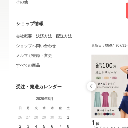
その他
ショップ情報
会社概要・決済方法・配送方法
ショップへ問い合わせ
更新日
：
08/07
（07/31
メルマガ登録・変更
すべての商品
受注・発送カレンダー
2026年8月
日
月
火
水
木
金
土
26
27
28
29
30
31
1
15
1
位
位
2
3
4
5
6
7
8