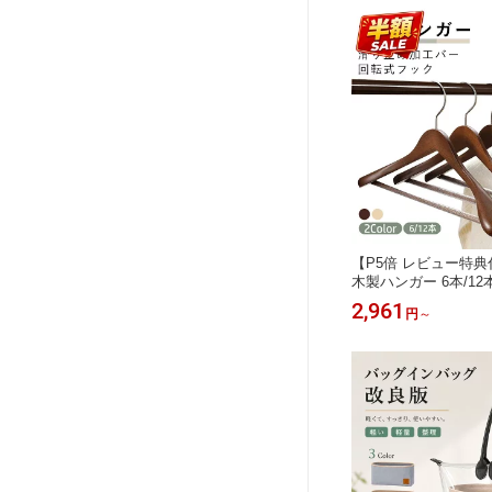
【P5倍 レビュー特
木製ハンガー 6本/1
ハンガー 衣類ハンガ
2,961
円
～
メンズ レディース ズ
防止 360度回転 薄型
ーツ シャツ ジャケッ
ドハンガー フックバー
洋服収納ズボン