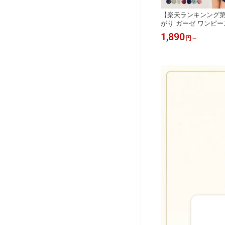
形状記憶
【P5倍 レビュー特典付き】バスロー
【楽天ランキンング第
ス 軽い
ブ ママ ワンオペ フード付き レディ
がり ガーゼ ワンピー
晴雨兼用
ース ボタンタイプ お風呂 部屋着 ワ
スローブレディス 薄手
3,280
1,890
円
～
円
～
しゃれ 遮
ンピース 湯上がり バスローブ ママ用
り ノースリーブ 湯
り畳み傘
着る毛布 速乾 タオル地 ルームウェア
タオルワンピース お風
 自動開
マイクロファイバー 乾きやすい パジ
ゼ お風呂上り コットン
ワンタッチ
ャマ ガウンタオル バスローブ 前開き
ムウェア ネグリジェ
ワンピース
がりパジャマ