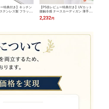
ュー特典付き】キッチン
【P5倍レビュー特典付き】UVカット
【P5
ステンレス製 フラット
接触冷感 ナースカーディガン 薄手 看
ガン 
m 排気こうカバー ガス コ
護師 看護 カーディガン 夏 夏用 レデ
服 カ
2,232
2,48
円
コンロ グリル 排気こうコ
ィース UVカット カーディガン オフ
サマー
ルバー ブラック 油はね
ィス ゆったり 冷房対策サマーニット
紫外線
ック 新生活 ガス ih排気
夏薄手 ニット Vネック 紫外線対策 U
止 ひ
質保証 スリムタイプ ロ
Vカーディガン 日焼け防止 ひんやり
ィガン
涼しい 事務服
なりに