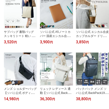
サブバッグ 書類バッグ
ソバニ公式 A5ノートカ
ソバニ公式 エシカル合皮
スッキリトート 軽い Sob
バー 国産エシカル合皮 A
カップホルダー ドリンク
agni 国産 エシカル合皮
5 ノートカバー ノート付
ホルダー ヴィーガン エ
3,520
3,900
3,850
円
円
円
トートバッグ 高耐久 撥
き 手帳カバー ペンホル
シカル
水 防水 防汚 無地 合成 ビ
ダー 名刺収納 カードホ
ジネス オフィス 通勤 ス
ルダー ポケット 軽量 軽
リム 薄型 カジュアル
い ギフト 贈り物 日本製
【送料無料】 ヴィーガン
合皮 合成皮革 ヴィーガ
ファッション
ン 【メール便】
メンズ ショルダーバッグ
リュック レディース 通
バックパック メンズ ソ
【ソバニ公式 ボディバッ
勤【ソバニ公式 BackPac
バニ公式 BackPack194 0
グLuna】ボディーバッグ
k180 02 】人気 リュック
2 バックパック リュック
14,980
36,300
38,800
円
円
円
ウエストポーチ かっこい
機内持ち込みサイズ ビジ
メンズ レディース おす
い 男性 メンズ 軽い 軽量
ネス レディース メンズ
すめ ビジネス おすすめ