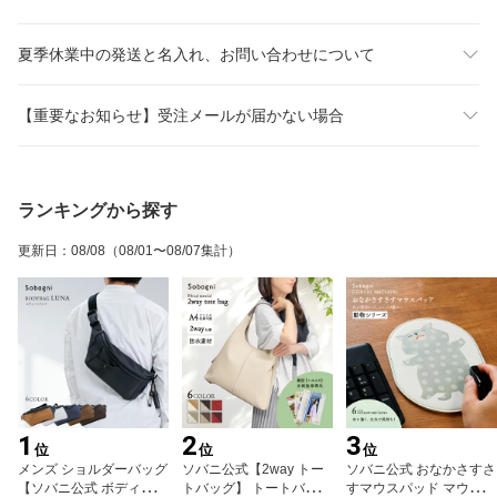
夏季休業中の発送と名入れ、お問い合わせについて
【重要なお知らせ】受注メールが届かない場合
ランキングから探す
更新日
：
08/08
（08/01〜08/07集計）
1
2
3
位
位
位
メンズ ショルダーバッグ
ソバニ公式【2way トー
ソバニ公式 おなかさすさ
【ソバニ公式 ボディバッ
トバッグ】 トートバッグ
すマウスパッド マウスパ