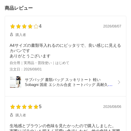
防水 三日月 フィット 旅
小さめ 普段使い 通勤 通
おしゃれ かわいい 上品
行 日本製 人気の メンズ
学 軽い 撥水 防水 丈夫 自
旅行 大容量 通勤 海外旅
商品レビュー
ショルダーバッグ
立 オススメ おしゃれ 大
行 出張 多機能 防水 パソ
容量 旅行 ヴィーガンフ
コン ビジネスバッグ リ
ァッション
ュック
4
2026/08/07
購入者
A4サイズの書類等入れるのにピッタリで、良い感じに見える
カバンです
ありがとうございます
自分用｜実用品・普段使い｜はじめて
注文日：2026/08/01
サブバッグ 書類バッグ スッキリトート 軽い 
Sobagni 国産 エシカル合皮 トートバッグ 高耐久 撥
水 防水 防汚 無地 合成 ビジネス オフィス 通勤 ス
リム 薄型 カジュアル 【送料無料】  ヴィーガンフ
ァッション
5
2026/08/06
購入者
生地感とブラウンの色味を見たかったので購入しました。
実際にブラウンも明るく可愛い色でしたが、他の色味も実際