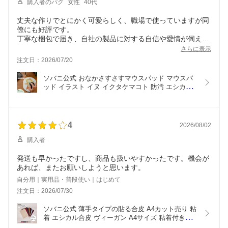
購入者のパグ
女性
40代
丈夫な作りでとにかく可愛らしく、職場で使っていますが同
僚にも好評です。
丁寧な梱包で届き、自社の製品に対する自信や愛情が伺えま
した。
さらに表示
注文日：2026/07/20
ソバニ公式 おなかさすさすマウスパッド マウスパ
ッド イラスト イヌ イクタケマコト 防汚 エシカル
合皮 合皮 ヴィーガン ゆるかわ テレワーク
4
2026/08/02
購入者
発送も早かったですし、商品も扱いやすかったです。機会が
あれば、またお願いしようと思います。
自分用｜実用品・普段使い｜はじめて
注文日：2026/07/30
ソバニ公式 薄手タイプの貼る合皮 A4カット売り 粘
着 エシカル合皮 ヴィーガン A4サイズ 粘着付きで
簡単 粘着加工 オリジナル素材 日本製 エシカル合皮 