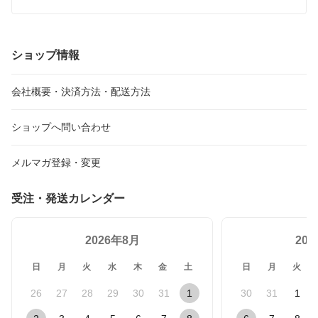
アニマルフリー 450mm幅 0.37mm厚 ストレッチ 
【メール便】
ショップ情報
会社概要・決済方法・配送方法
ショップへ問い合わせ
メルマガ登録・変更
受注・発送カレンダー
2026年8月
20
日
月
火
水
木
金
土
日
月
火
26
27
28
29
30
31
1
30
31
1