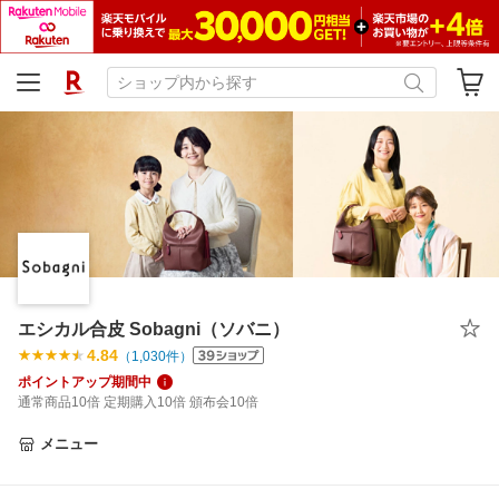
エシカル合皮 Sobagni（ソバニ）
4.84
（
1,030
件）
ポイントアップ期間中
通常商品10倍 定期購入10倍 頒布会10倍
メニュー