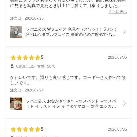
に見ると写真で見たとき以上に可愛くて目移りしました。
特にホワイトが真っ白じゃなくて白に近いライトグレー寄り
さらに表示
の色だったので良い意味で驚きでした。
注文日：2026/07/26
生地も手持ちのカッターナイフでも綺麗に切れたので扱いや
すそうで良かったです。
ソバニ公式 Wフェイス 色見本（スワッチ）5センチ
角×11色 ダブルフェイス 事前の色のご確認でぜひ
ご利用ください  【メール便】 日時指定不可です
5
2026/08/05
CHOPPER♪
女性
50代
かわいいです。滑りも良い感じです。コーギーさん作って欲
しいです。
注文日：2026/07/24
ソバニ公式 おなかさすさすマウスパッド マウスパ
ッド イラスト イヌ イクタケマコト 防汚 エシカル
合皮 合皮 ヴィーガン ゆるかわ テレワーク
5
2026/08/05