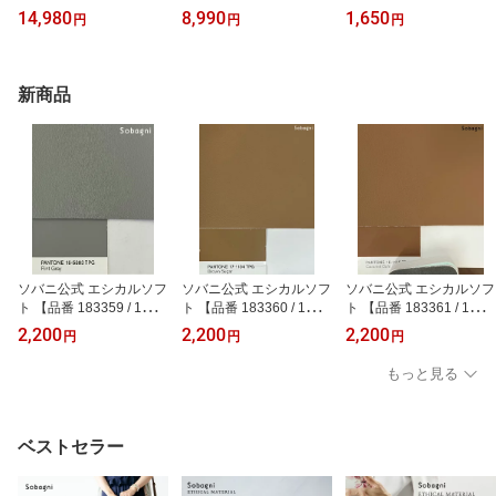
グLuna】ボディーバッグ
ハンドバッグ 軽い 柔ら
ッド イラスト 動物 パン
14,980
8,990
1,650
円
円
円
ウエストポーチ かっこい
かい 体に優しい 合皮 合
ダ クマ ネコ インコ ハム
い 男性 メンズ 軽い 軽量
成皮革 レディース 大人
スター イクタケマコト
防水 三日月 フィット 旅
ハルメク監修 A4 書類が
防汚 エシカル合皮 合皮
行 日本製 人気の メンズ
入る おすすめ おしゃれ
ヴィーガン ゆるかわ テ
新商品
ショルダーバッグ
エシカルブランド きれい
レワーク
め 上品 通院 お出かけ
ソバニ公式 エシカルソフ
ソバニ公式 エシカルソフ
ソバニ公式 エシカルソフ
ト 【品番 183359 / 1m】
ト 【品番 183360 / 1m】
ト 【品番 183361 / 1m】
1点限り 特別価格 国産エ
1点限り 特別価格 国産エ
1点限り 特別価格 国産エ
2,200
2,200
2,200
円
円
円
シカル合皮 フェイクレザ
シカル合皮 フェイクレザ
シカル合皮 フェイクレザ
ー 生地 手芸 椅子張り ソ
ー 生地 手芸 椅子張り ソ
ー 生地 手芸 椅子張り ソ
もっと見る
ファー 張り替え 軽量 高
ファー 張り替え 軽量 高
ファー 張り替え 軽量 高
耐久 撥水 防水 防汚 日本
耐久 撥水 防水 防汚 日本
耐久 撥水 防水 防汚 日本
製 合皮 合成皮革 1400m
製 合皮 合成皮革 1400m
製 合皮 合成皮革 1400m
m幅 1.20mm厚
m幅 1.20mm厚
m幅 1.20mm厚
ベストセラー