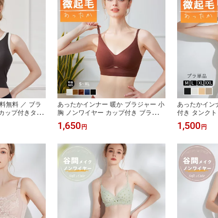
送料無料 ／ ブラ
あったかインナー 暖か ブラジャー 小
あったかインナ
 カップ付きタン
胸 ノンワイヤー カップ付き ブラトッ
付き タンクト
ショート ブラト
プ ブラトップ ノンワイヤー ブラ ノ
プ タンクトッ
1,650
1,500
円
円
き カップ付き
ンワイヤー ナイトブラ 【ブラ単品】
ップ ブラトッ
ックなしブラ ヨ
ワイヤレスブラ 脇高 盛れる 谷間 パ
ンワイヤーブラ
 ブラトップ単品
カパカしない 裏起毛ブラ
クなしブラ ブ
 兼用 ナイトブ