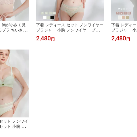
 胸が小さく見
下着 レディース セット ノンワイヤー
下着 レディー
るブラ ちいさく
ブラジャー 小胸 ノンワイヤー ブラ
ブラジャー 小
見せる ブラジャ
セット ノンワイヤーブラ ブラレット
イヤーブラ セ
2,480
2,480
円
円
セット 小さく見
ノンワイヤーブラ セット ノンワイヤ
ブラレット ノ
 大きい サイズ
ーブラジャー 胸を小さく見せる ブラ
ノンワイヤー 
小さく 見せる
小胸 ナイトブラ ナイト 谷間 脇高 育
見せる ナイト
乳 補正ブラ
脇高 育乳 補
セット ノンワイ
セット 小胸 育
 谷間 ノンワイ
 ブラ 脇高 ノン