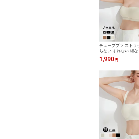
チューブブラ ストラ
ちない ずれない 紐な
ヤーブラ チューブトッ
1,990
円
ップ ストラップレス 
し ブラ ブラトップ 
単品 小胸 肩紐なし 
脇高