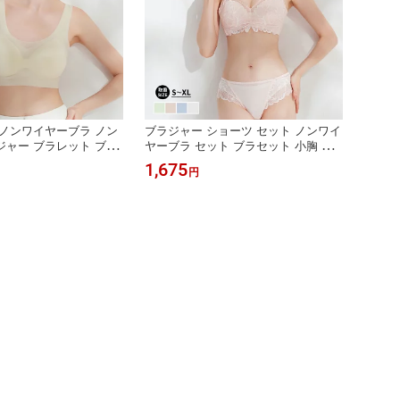
ノンワイヤーブラ ノン
ブラジャー ショーツ セット ノンワイ
ャー ブラレット ブラ
ヤーブラ セット ブラセット 小胸 育
快適ブラ 楽 綿混 ストレ
乳ブラ 小胸 補正ブラ 谷間 ノンワイ
1,675
円
ブラ ブラ 小さい 胸 ナ
ヤー ブラジャー 小胸 ブラ 脇高 ノン
ワイヤー ブラ 盛れる パカパカしない
ブラ 産後ブラ シームレス 育乳 脇肉
谷間