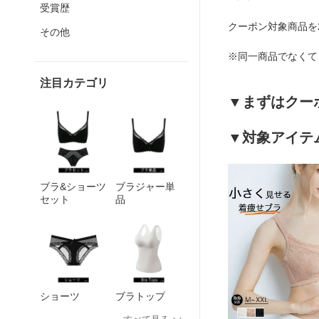
受賞歴
クーポン対象商品を
その他
※同一商品でなくて
注目カテゴリ
▼まずはクー
▼対象アイテ
ブラ&ショーツ
ブラジャー単
セット
品
ショーツ
ブラトップ