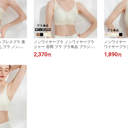
ップレスブラ 落
ノンワイヤーブラ ノンワイヤーブラ
ノンワイヤー 
しブラ ノンワイ
ジャー 谷間 ブラ ブラ単品 ブラジャ
ワイヤーブラジ
プ ブラ ベアト
ー 小胸 脇高 下着 ノンワイヤーブラ
ジャー 小胸 
2,370
1,890
円
円
ブラジャー 紐な
レース ノンワイヤーブラ かわいい 脇
スフリー 見せ
シームレス ブラ
高 盛れる 育乳 パカパカしないブラ
イトブラ 小胸
ドレス インナー
産後ブラ 脇肉 補正ブラ 寄せ 上げ プ
チプラ