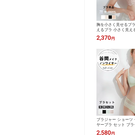
胸を小さく見せるブラ
えるブラ 小さく見え
見せるブラ 胸 小さく
2,370
円
ー 小さく見える コル
せる ブラジャー 50代
ノンワイヤー さらし 
小さく見せるブラ
ブラジャー ショーツ 
ヤーブラ セット ブラ
乳ブラ 小胸 補正ブラ
2,580
円
ヤー ブラジャー 小胸