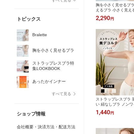
すべて見る
胸を小さく見せるブラ
えるブラ 小さく見え
見せるブラ 胸 小さく
2,290
トピックス
円
ラジャー 小さく見える
さく見せる ブラジャー
ー 大きい サイズ ノ
Bralette
小さく見せる
胸を小さく見せるブラ
ストラップレスブラ特
集LOOKBOOK
あったかインナー
すべて見る
ストラップレスブラ 
い 紐なしブラ ノンワ
ーブトップ ブラ スト
1,440
円
ショップ情報
ジャー 肩紐なし ずれ
ベアトップ ブラ単品 
ジャー 肩紐なし ド
会社概要・決済方法・配送方法