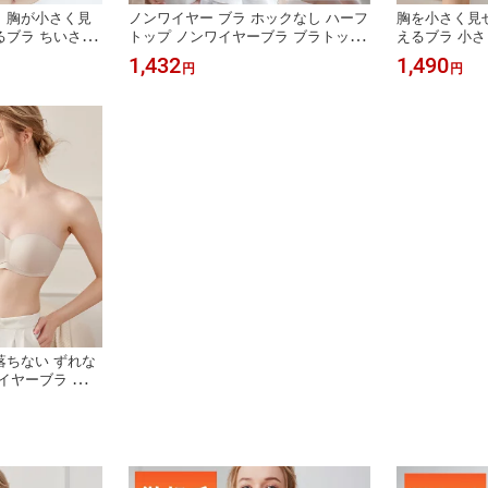
 胸が小さく見
ノンワイヤー ブラ ホックなし ハーフ
胸を小さく見
るブラ ちいさく
トップ ノンワイヤーブラ ブラトップ
えるブラ 小さ
見せる ブラ ブ
シームレスブラ スポーツ ブラ スポー
見せるブラ 胸
1,432
1,490
円
円
 ブラジャー 小
ツブラ 揺れない ストレスフリー トッ
ラジャー 小さ
 50代 ブラジャ
プス ブラ単品 ナイトブラ フィットネ
さく見せる ブ
ンワイヤーさらし
ス 脇高 接触冷感 速乾 カップ入 育乳
ヤー ブラジャ
ブラ
落ちない ずれな
イヤーブラ チュ
ラップレス ブラ
ない ブラトップ
小胸 脇高 ブラ
レスインナー