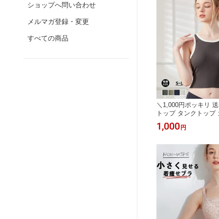
ショップへ問い合わせ
メルマガ登録・変更
すべての商品
＼1,000円ポッキリ 
トップ タンクトップ
クトップ ブラトップ 
1,000
円
ップ ハーフ カップ付
ノンワイヤーブラ ホ
ガ ピラティス ウエア
肌に柔らか 脇高 夜昼
ラ