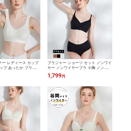
ー レディース カップ
ブラジャー ショーツ セット ノンワイ
ップ あったか ブラトッ
ヤー ノンワイヤーブラ 小胸 ノンワイ
プ カップ付き ハーフト
ヤーブラジャー ショーツ セット ブラ
1,799
円
プ ブラトップハーフ ノ
セット ワイヤレスブラ 脇高 谷間 育
 暖かブラレット ホッ
乳 ナイトブラ パカパカしないブラ 産
ラ単品 脇高
後ブラ 寄せ 補正ブラ 40代