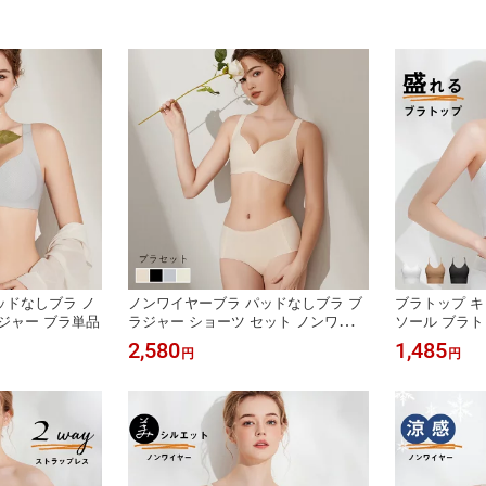
 パカパカしない
レス 育乳 脇肉
ッドなしブラ ノ
ノンワイヤーブラ パッドなしブラ ブ
ブラトップ キ
ジャー ブラ単品
ラジャー ショーツ セット ノンワイヤ
ソール ブラト
ーブラ セット ブラセット
トラップ カッ
2,580
1,485
円
円
ラトップ ショ
る ノンワイヤ
チューブトップ
ル