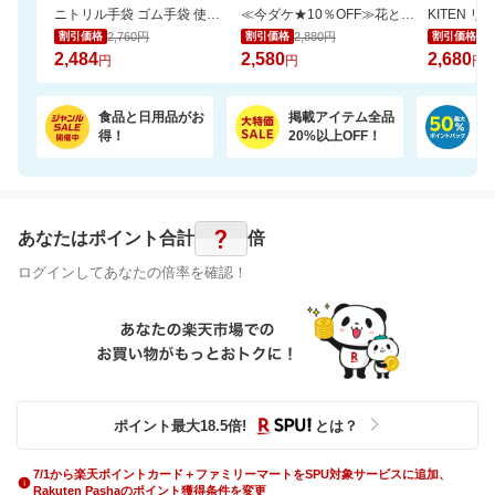
ニトリル手袋 ゴム手袋 使い捨て 食品衛生適合 SS S M L サイズ 白 青 黒 業務用
≪今ダケ★10％OFF≫花とスイーツで二度嬉しい♪可愛いシャボンブーケ＆どら焼きset
KITEN 
2,760円
2,880円
2,
割引価格
割引価格
割引価格
2,484
2,580
2,680
円
円
円
食品と日用品がお
掲載アイテム全品
日
得！
20%以上OFF！
ポ
?
あなたはポイント
合計
倍
ログインしてあなたの倍率を確認！
ポイント最大
18.5
倍
!
とは？
7/1から楽天ポイントカード＋ファミリーマートをSPU対象サービスに追加、
Rakuten Pashaのポイント獲得条件を変更