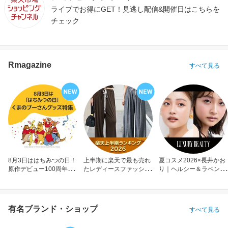
ライブでお得にGET！見逃し配信&開催日はこちらを
チェック
Rmagazine
すべて見る
8月3日ははちみつの日！
上半期に楽天で最も売れ
夏コスメ2026×長井かお
原作デビュー100周年も
たレディースファッショ
り｜ヘルシー＆ラベンダ
お祝い
ン
ーメイク
有名ブランド・ショップ
すべて見る