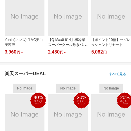
Yunth(ユンス) 生VC美白
【Q-Max0.614】極冷感
【ポイント10倍】セグレ
美容液
スーパークール敷きパッ
タシャントリセット
ド
3,960
2,480
5,082
円
～
円
～
円
楽天スーパーDEAL
すべて見る
No Image
No Image
No Image
40%
20%
20%
ポイント
ポイント
ポイント
バック
バック
バック