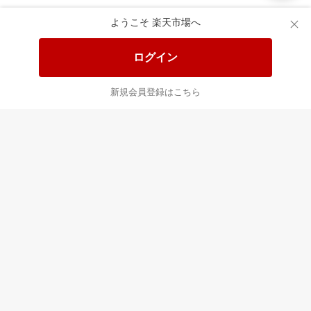
楽天市場配送ガイド（受取方法）
ようこそ 楽天市場へ
楽天にお店を開きませんか？
ログイン
楽天ショッピングサービスご利用規約
新規会員登録はこちら
ページ内容・広告に関するご意見はこちら
楽天クラッチ募金
Rakuten Ichiba English Guide
ご利用ガイド
ヘルプ
ログイン
プラットフォームの透明性及び公正性の向上に関する取り組み
について