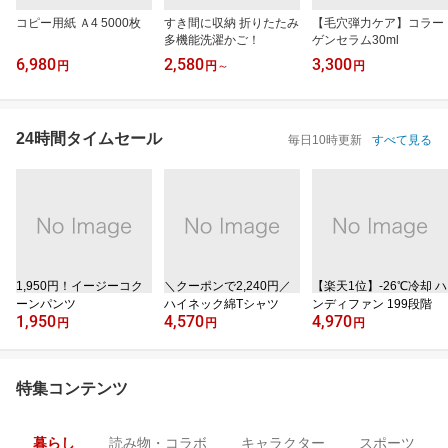
コピー用紙 Ａ4 5000枚
すき間に収納 折りたたみ
【毛穴弾力ケア】コラー
多機能洗濯かご！
ゲンセラム30ml
6,980
2,580
3,300
円
円
～
円
24時間タイムセール
毎日10時更新
すべて見る
1,950円！イージーコク
＼クーポンで2,240円／
【楽天1位】‐26℃冷却 ハ
ーンパンツ
ハイネック綿Tシャツ
ンディファン 199段階
1,950
4,570
4,970
円
円
円
特集コンテンツ
暮らし
読み物・コラボ
キャラクター
スポーツ