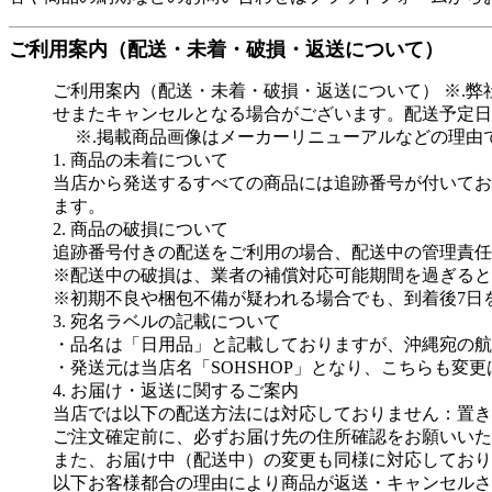
ご利用案内（配送・未着・破損・返送について）
ご利用案内（配送・未着・破損・返送について） ※.
せまたキャンセルとなる場合がございます。配送予定
※.掲載商品画像はメーカーリニューアルなどの理由
1. 商品の未着について
当店から発送するすべての商品には追跡番号が付いてお
ます。
2. 商品の破損について
追跡番号付きの配送をご利用の場合、配送中の管理責任
※配送中の破損は、業者の補償対応可能期間を過ぎると
※初期不良や梱包不備が疑われる場合でも、到着後7日
3. 宛名ラベルの記載について
・品名は「日用品」と記載しておりますが、沖縄宛の航
・発送元は当店名「SOHSHOP」となり、こちらも変
4. お届け・返送に関するご案内
当店では以下の配送方法には対応しておりません：置き
ご注文確定前に、必ずお届け先の住所確認をお願いいた
また、お届け中（配送中）の変更も同様に対応しており
以下お客様都合の理由により商品が返送・キャンセルさ