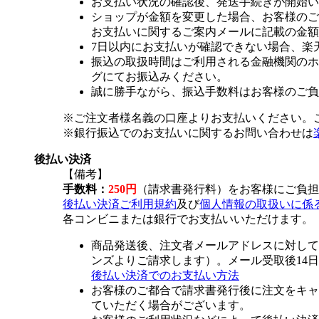
お支払い状況の確認後、発送手続きが開始い
ショップが金額を変更した場合、お客様のご
お支払いに関するご案内メールに記載の金額
7日以内にお支払いが確認できない場合、楽
振込の取扱時間はご利用される金融機関のホ
グにてお振込みください。
誠に勝手ながら、振込手数料はお客様のご負
※ご注文者様名義の口座よりお支払いください。
※銀行振込でのお支払いに関するお問い合わせは
後払い決済
【備考】
手数料：
250円
（請求書発行料）をお客様にご負担
後払い決済ご利用規約
及び
個人情報の取扱いに係
各コンビニまたは銀行でお支払いいただけます。
商品発送後、注文者メールアドレスに対して
ンズよりご請求します）。メール受取後14
後払い決済でのお支払い方法
お客様のご都合で請求書発行後に注文をキャ
ていただく場合がございます。