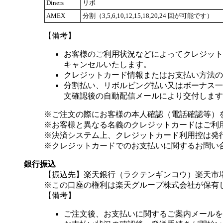
Diners
リボ
AMEX
分割（3,5,6,10,12,15,18,20,24 回が可能です）
【備考】
お客様のご利用状況などによってクレジット
キャンセルいたします。
クレジットカード情報またはお支払い方法の
分割払い、リボルビング払い又はボーナス一括
文確認後の自動配信メールにより交付します
※ご注文の際にお客様の本人確認（電話確認等）
※お客様と異なる名義のクレジットカードはご利
※決済システム上、クレジットカード利用控は発
※クレジットカードでのお支払いに関するお問い
銀行振込
【振込先】楽天銀行（ラクテンギンコウ）楽天市場支
※この口座の権利は楽天グループ株式会社が保有
【備考】
ご注文後、お支払いに関するご案内メールを