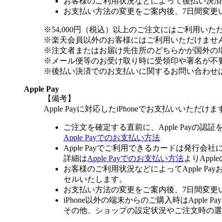
お客様のご利用状況などによって後払い決済
お支払い方法の変更をご案内後、7日間変更
※54,000円（税込）以上のご注文にはご利用いた
※楽天会員以外のお客様にはご利用いただけませ
※注文者またはお届け先住所のどちらかが国外の
※メール便等のお受け取り時に受領印や署名が不
※後払い決済でのお支払いに関するお問い合わせ
Apple Pay
【備考】
Apple Payに対応したiPhoneでお支払いいただけま
ご注文を確定する直前に、Apple Payの認
Apple Payでのお支払い方法
Apple Payでご利用できるカードは発行会
詳細は
Apple Payでのお支払い方法
よりApp
お客様のご利用状況などによってApple 
セルいたします。
お支払い方法の変更をご案内後、7日間変更
iPhone以外の端末からのご購入時はApple
その他、ショップの設定状況やご注文時の選択