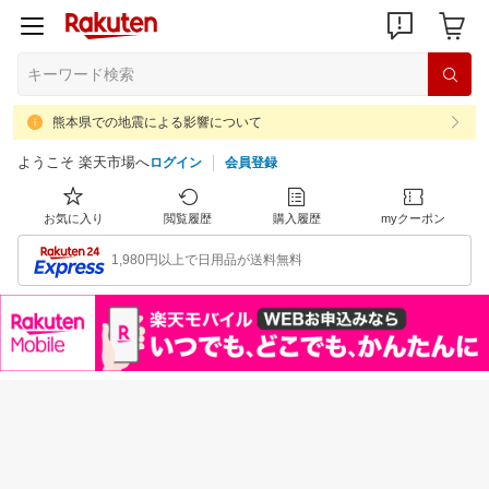
熊本県での地震による影響について
ようこそ 楽天市場へ
ログイン
会員登録
お気に入り
閲覧履歴
購入履歴
myクーポン
1,980円以上で日用品が送料無料