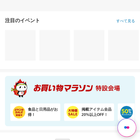
注目のイベント
すべて見る
食品と日用品がお
掲載アイテム全品
日
得！
20%以上OFF！
ポ