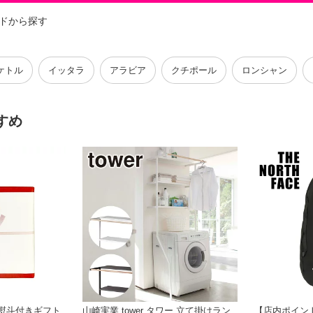
ドから探す
ケトル
イッタラ
アラビア
クチポール
ロンシャン
すめ
熨斗付きギフト
山崎実業 tower タワー 立て掛けラン
【店内ポイン