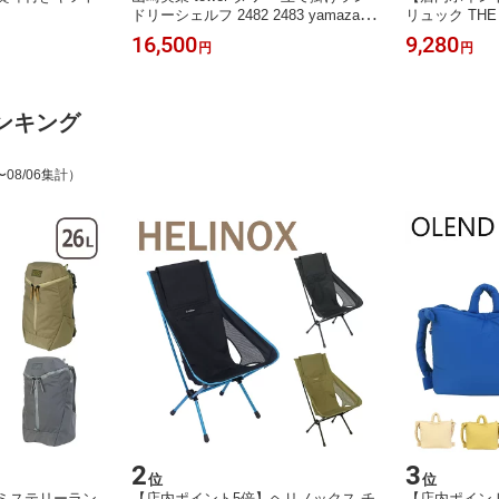
ドリーシェルフ 2482 2483 yamazaki
リュック THE 
公式 オンラインショップ 洗濯小物 収
パック VAULT
16,500
9,280
円
円
納 ランドリーラック ランドリー収納
7L PC収納 
ースフェイス
ンキング
〜08/06集計）
2
3
位
位
ミステリーラン
【店内ポイント5倍】ヘリノックス チ
【店内ポイン