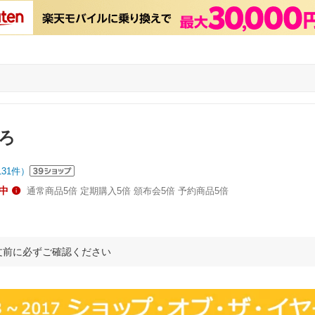
いろ
131
件）
中
通常商品5倍 定期購入5倍 頒布会5倍 予約商品5倍
文前に必ずご確認ください