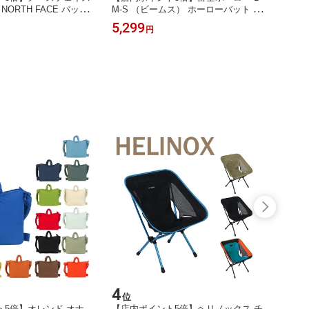
NORTH FACE バック
M-S （ビームス） ホーローバット S
パン 
 NF0A3VY2 ヴォルト 2
（30取） + M（21取） + L（18取） 3
ット ア
5,299
13,8
円
メンズ レディース ザ・ノ
サイズ 3点セット ほうろう
10点
直火 兼
4
5
位
位
ト5倍】オレンド オナ
【店内ポイント5倍】ヘリノックス チ
【店内