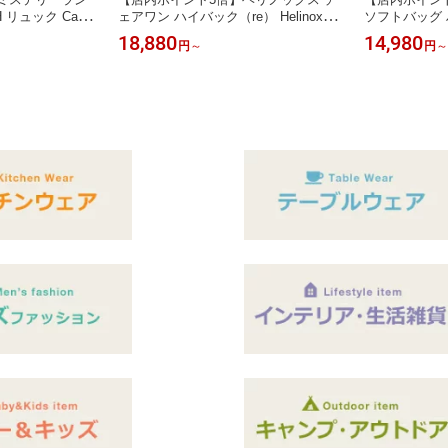
 リュック Catal
ェアワン ハイバック（re） Helinox 折
ソフトバッグ 
 26L カタリスト
りたたみチェア 軽量 Chair One Highb
ショルダーバッグ 
18,880
14,980
円
～
円
～
レディース
ack（re）
oft Bag