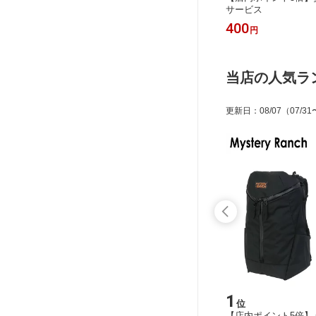
 IHパレ
気ケトル ヴィテス 2.0L 湯沸かしケト
サービス
835SA
ル BR3508J0 大容量 電気ポット キッ
14,290
400
円
円
 ガス火
チン家電 T-fal
可
当店の人気ラ
更新日
：
08/07
（07/31
15
1
位
位
ール 電
【店内ポイント5倍】イッタラ （iittal
【店内ポイント5倍】