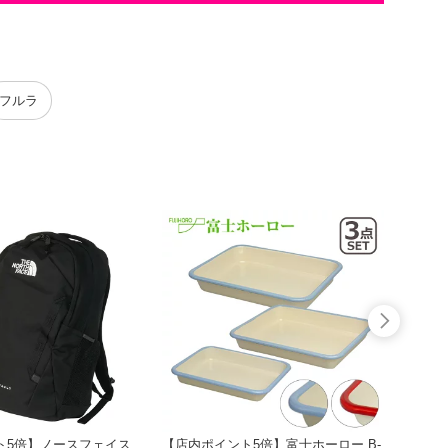
フルラ
ト5倍】ノースフェイス
【店内ポイント5倍】富士ホーロー B-
【日本