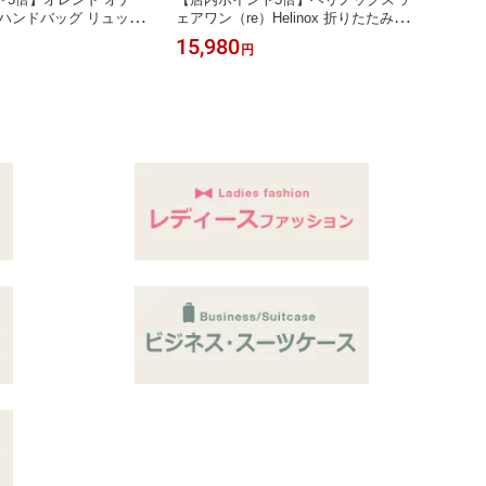
ハンドバッグ リュック
ェアワン（re）Helinox 折りたたみチ
チ MY
19L OLEND Ona S
ェア 軽量 Chair One（re）
ee 3
15,980
24,2
円
ー30 