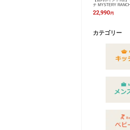
1.2L
a） Kartio（カルティオ） グラス 2個
チ MYSTERY RANCH
FF 空焚
セット 210ml タンブラー （Glass）
yst 26 バックパック
2,499
22,990
円
～
円
5908J
イッタラ ittala ギフト・のし可
26 PC収納 メンズ 
5903JP
カテゴリー