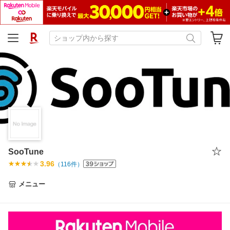
SooTune
3.96
（
116
件）
メニュー