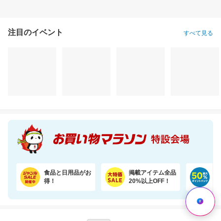
注目のイベント
すべて見る
食品と日用品がお
掲載アイテム全品
日
得！
20%以上OFF！
ポ