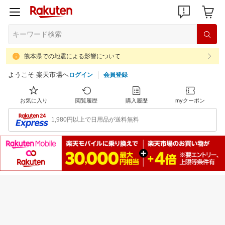
熊本県での地震による影響について
ようこそ 楽天市場へ
ログイン
会員登録
お気に入り
閲覧履歴
購入履歴
myクーポン
1,980円以上で日用品が送料無料