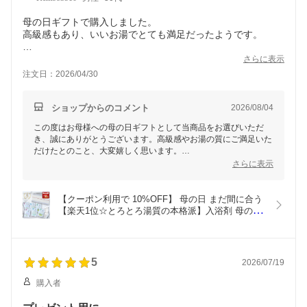
母の日ギフトで購入しました。
高級感もあり、いいお湯でとても満足だったようです。
ただ、正直、量でみたら実際お高いかと。。
さらに表示
注文日：2026/04/30
ショップからのコメント
2026/08/04
この度はお母様への母の日ギフトとして当商品をお選びいただ
き、誠にありがとうございます。高級感やお湯の質にご満足いた
だけたとのこと、大変嬉しく思います。
さらに表示
一方で、価格と量に関してのご意見、ありがとうございます。い
ただいた貴重なご指摘をもとに、より多くのお客様にご満足いた
だける商品づくりに努めてまいります。
【クーポン利用で 10%OFF】 母の日 まだ間に合う 
【楽天1位☆とろとろ湯質の本格派】入浴剤 母の日 
またの機会にご利用いただけることを、心よりお待ちしておりま
ギフト プレゼント / 疲労回復 かゆみ にきび / 温泉
す。ありがとうございました。
の素 ゆるるプレミアム 詰め合わせ セット / 誕生日 
温泉 健康 にごり湯 熨斗 発汗 保湿 女性 男性 腰痛 
肩こり 別府温泉
5
2026/07/19
購入者