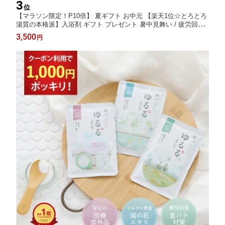
3
位
【マラソン限定！P10倍】 夏ギフト お中元 【楽天1位☆とろとろ
湯質の本格派】入浴剤 ギフト プレゼント 暑中見舞い / 疲労回復
かゆみ にきび / 温泉の素 ゆるるプレミアム 詰め合わせ セット /
3,500
円
誕生日 温泉 健康 にごり湯 熨斗 発汗 保湿 女性 男性 腰痛 肩こり
別府温泉