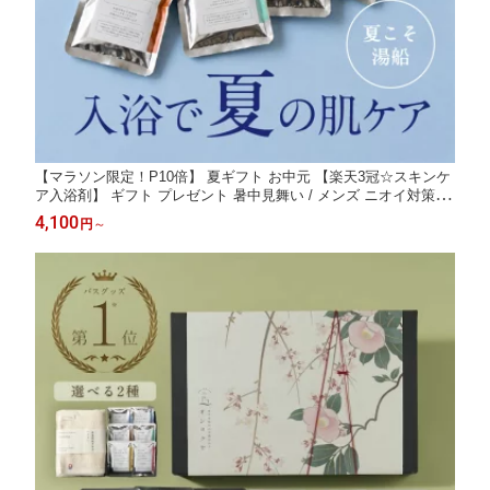
【マラソン限定！P10倍】 夏ギフト お中元 【楽天3冠☆スキンケ
ア入浴剤】 ギフト プレゼント 暑中見舞い / メンズ ニオイ対策 /
男のスキンケア / 入浴剤保湿 温泉 / アロマ モイスト バスパウダ
4,100
円
～
ー 詰め合わせ 赤ちゃん 敏感 誕生日 潤い 御祝 美容 コスメ にご
り湯 乾燥肌