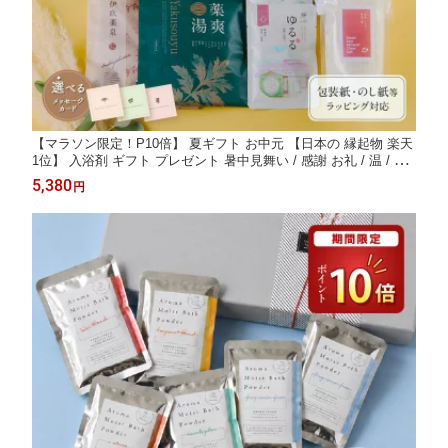
【マラソン限定！P10倍】 夏ギフト お中元 【日本の 縁起物 楽天
1位】 入浴剤 ギフト プレゼント 暑中見舞い / 感謝 お礼 / 温 / 誕
生日 薬草湯 温泉の素 疲労回復 温泉 ありがとうギフト 生薬 硫黄
5,380
円
詰め合わせ バスグッズ 健康 腰痛 高級 健康グッズ 父 母 女性 男
性 個包装