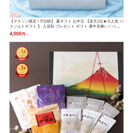
【マラソン限定！P10倍】 夏ギフト お中元 【楽天1位★大人気 バ
スソルトギフト 】 入浴剤 プレゼント ギフト 暑中見舞い / バスフ
ラワー バスソルト 詰め合わせ セット / ありがとうギフト 結婚式
4,000
円
～
誕生日 お礼 女友達 女性 彼女 お洒落 花 祝い 薔薇 天然 ハーブ