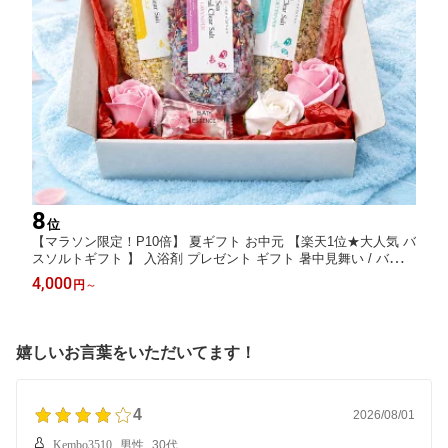
8
位
【マラソン限定！P10倍】 夏ギフト お中元 【楽天1位★大人気 バ
スソルトギフト 】 入浴剤 プレゼント ギフト 暑中見舞い / バスフ
ラワー バスソルト 詰め合わせ セット / ありがとうギフト 結婚式
4,000
円
～
誕生日 お礼 女友達 女性 彼女 お洒落 花 祝い 薔薇 天然 ハーブ
嬉しいお言葉をいただいてます！
4
2026/08/01
Kembo3510
男性
30代