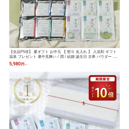
【全品P5倍】 夏ギフト お中元 【 熨斗 名入れ 】 入浴剤 ギフト
温泉 プレゼント 暑中見舞い / 潤 / 結婚 誕生日 古希 パウダー に
ごり湯 赤ちゃん 日用品 内祝い 健康 温泉の素 腰痛 疲れ 美容液
5,980
円
～
疲労回復 ハーブ 女性 男性 父 母 お洒落 / 選べる 今治タオル セッ
ト