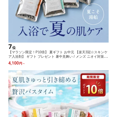
7
位
【マラソン限定！P10倍】 夏ギフト お中元 【楽天3冠☆スキンケ
ア入浴剤】 ギフト プレゼント 暑中見舞い / メンズ ニオイ対策 /
男のスキンケア / 入浴剤保湿 温泉 / アロマ モイスト バスパウダ
4,100
円
～
ー 詰め合わせ 赤ちゃん 敏感 誕生日 潤い 御祝 美容 コスメ にご
り湯 乾燥肌