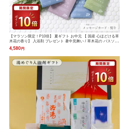
【マラソン限定！P10倍】 夏ギフト お中元 【 国産 心ほどける草
木花の香り】 入浴剤 プレゼント 暑中見舞い / 草木花の バスソル
ト プレミアム ハーブ ギフト 6袋 / 誕生日 天然 アロマ 汗 お礼 無
4,580
円
添加 塩化 マグネシウム 美白 高級 リラックス 女性 お洒落 浄化
可愛い