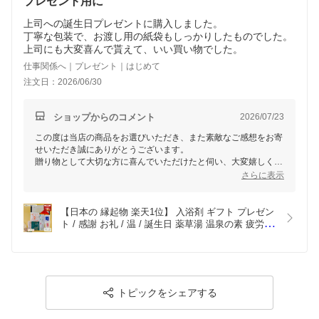
プレゼント用に
上司への誕生日プレゼントに購入しました。
丁寧な包装で、お渡し用の紙袋もしっかりしたものでした。
上司にも大変喜んで貰えて、いい買い物でした。
仕事関係へ｜プレゼント｜はじめて
注文日：2026/06/30
ショップからのコメント
2026/07/23
この度は当店の商品をお選びいただき、また素敵なご感想をお寄
せいただき誠にありがとうございます。
贈り物として大切な方に喜んでいただけたと伺い、大変嬉しく思
います。
さらに表示
包装や紙袋に関してもご満足いただけたとのこと、私どもとして
も励みになります。
【日本の 縁起物 楽天1位】 入浴剤 ギフト プレゼン
これからも皆様の大切な瞬間に寄り添える商品をご提供できるよ
ト / 感謝 お礼 / 温 / 誕生日 薬草湯 温泉の素 疲労回
う努めてまいります。またのご利用を心よりお待ちしておりま
復 温泉 ありがとうギフト 生薬 硫黄 詰め合わせ バ
す。
スグッズ 健康 腰痛 高級 健康グッズ 父 母 女性 男
性 個包装
トピックをシェアする