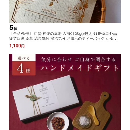
5
位
【全品P5倍】 伊勢 神楽の薬湯 入浴剤 30g(2包入り) 医薬部外品
疲労回復 薬草 温泉気分 湯治気分 お風呂のティーバッグ かゆみ
にきび アトピー プレゼント おうち時間 ポスト投函
1,100
円