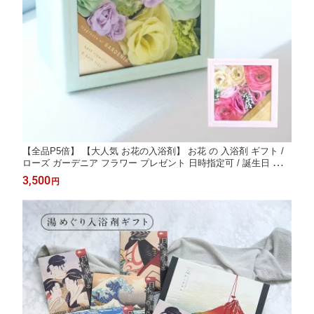
【全品P5倍】 【大人気 お花の入浴剤】 お花 の 入浴剤 ギフト /
ローズ ガーデニア フラワー プレゼント 日時指定可 / 誕生日 あり
がとうギフト バスフレグランス 美容 花 泡 バスフラワー 母 父 男
3,500
円
性 女性 可愛い 女友達 出産 祝い 結婚 リラックス