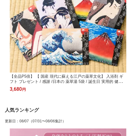
【全品P5倍】 【 国産 現代に蘇える江戸の薬草文化】 入浴剤 ギ
フト プレゼント / 感謝 /日本の 薬草湯 5袋 / 誕生日 実用的 健康
詰め合わせ 浮世絵 お洒落 疲労回復 かゆみ 腰痛 個包装 女性 男性
3,680
円
父 母 祝い 生薬 お礼 退職祝い
人気ランキング
更新日
：
08/07
（07/31〜08/06集計）