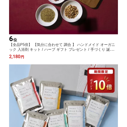
6
位
【全品P5倍】 【気分に合わせて 調合 】 ハンドメイド オーガニ
ック 入浴剤 キット / ハーブ ギフト プレゼント / 手づくり 誕生日
父の日 花 大人 個包装 女性 リラックス 美容 健康 バスソルト ロ
2,180
円
ーズ カモミール ラベンダー 女友達 ポスト投函 工作 春休み