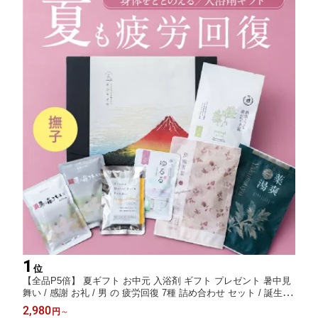
1
位
【全品P5倍】 夏ギフト お中元 入浴剤 ギフト プレゼント 暑中見
舞い / 感謝 お礼 / 男 の 疲労回復 7種 詰め合わせ セット / 誕生日
温泉 疲労回復 ありがとうギフト 薬草湯 薬湯 温泉の素 硫黄 温泉
2,980
円
～
にごり湯 健康 グッズ 腰痛 ハーブ 生薬 湯の花 内祝い