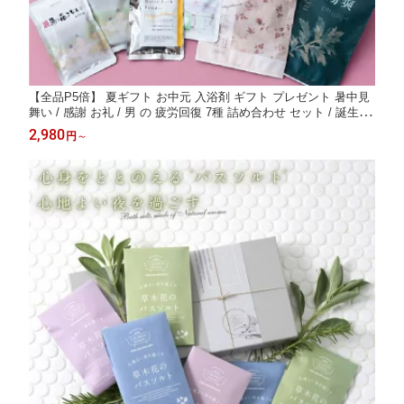
【全品P5倍】 夏ギフト お中元 入浴剤 ギフト プレゼント 暑中見
舞い / 感謝 お礼 / 男 の 疲労回復 7種 詰め合わせ セット / 誕生日
温泉 疲労回復 ありがとうギフト 薬草湯 薬湯 温泉の素 硫黄 温泉
2,980
円
～
にごり湯 健康 グッズ 腰痛 ハーブ 生薬 湯の花 内祝い