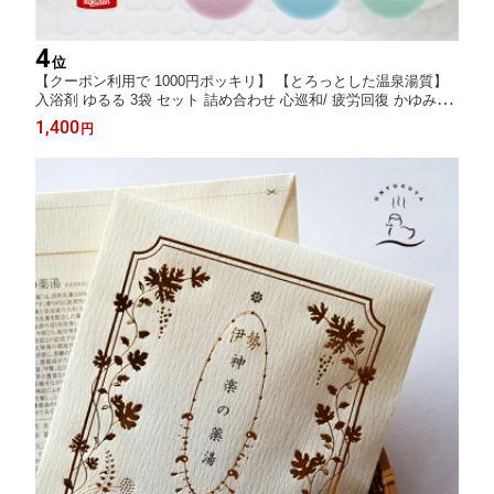
4
位
【クーポン利用で 1000円ポッキリ】 【とろっとした温泉湯質】
入浴剤 ゆるる 3袋 セット 詰め合わせ 心巡和/ 疲労回復 かゆみ腰
痛 肩こり 温泉の素 実用 リラックス 女性 男性 温泉 父 母 個包装
1,400
円
高級 湯の花 お洒落 保湿 ポイント消化 送料無料 ポスト投函 【医
薬部外品】