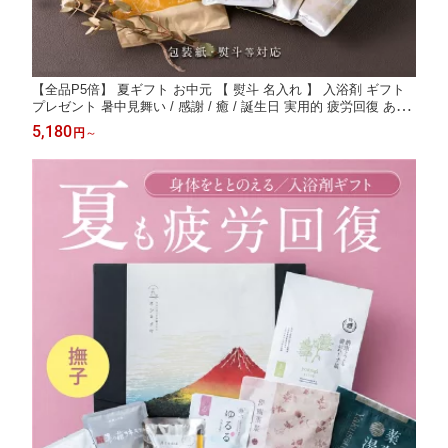
【全品P5倍】 夏ギフト お中元 【 熨斗 名入れ 】 入浴剤 ギフト
プレゼント 暑中見舞い / 感謝 / 癒 / 誕生日 実用的 疲労回復 あり
がとうギフト 薬草湯 温泉の素 たっぷり 詰め合わせ / 退職 結婚
5,180
円
～
健康 女性 男性 高級 腰痛 個包装 父 母 睡眠 選べる タオルセット