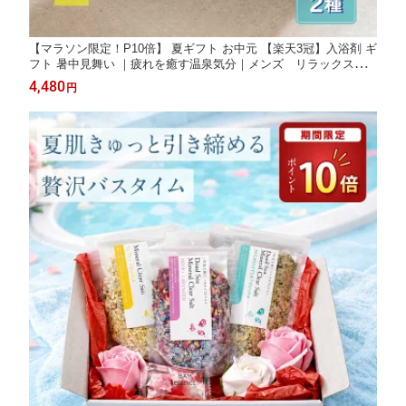
【マラソン限定！P10倍】 夏ギフト お中元 【楽天3冠】入浴剤 ギ
フト 暑中見舞い ｜疲れを癒す温泉気分｜メンズ リラックス｜
薬草湯 ハーブ 詰め合わせ 高級 プレゼント 保湿 乾燥肌 リラック
4,480
円
ス 女性から男性へ 誕生日 贈り物 おしゃれ 温泉 50代 60代 恵み
の湯