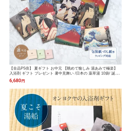
【全品P5倍】 夏ギフト お中元 【眺めて愉しみ 湯あみで極楽】
入浴剤 ギフト プレゼント 暑中見舞い /日本の 薬草湯 10袋/ 誕生
日 実用的 詰め合わせ 健康 人気 浮世絵 健康グッズ 生薬 効く 疲
6,680
円
労回復 ありがとうギフト 個包装 国産 父 母 高級 祝い 結婚 熨斗