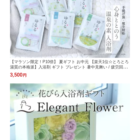
【マラソン限定！P10倍】 夏ギフト お中元 【楽天1位☆とろとろ
湯質の本格派】入浴剤 ギフト プレゼント 暑中見舞い / 疲労回復
かゆみ にきび / 温泉の素 ゆるるプレミアム 詰め合わせ セット /
3,500
円
誕生日 温泉 健康 にごり湯 熨斗 発汗 保湿 女性 男性 腰痛 肩こり
別府温泉