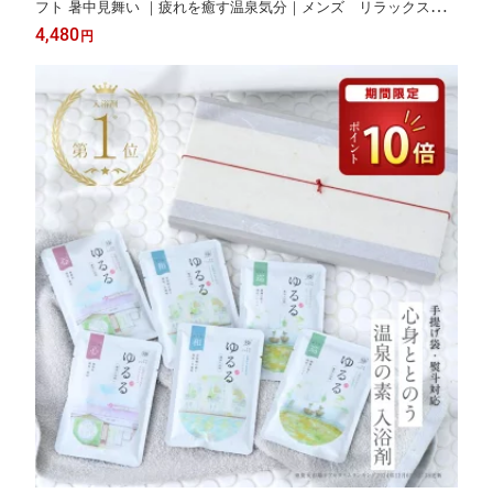
フト 暑中見舞い ｜疲れを癒す温泉気分｜メンズ リラックス｜
薬草湯 ハーブ 詰め合わせ 高級 プレゼント 保湿 乾燥肌 リラック
4,480
円
ス 女性から男性へ 誕生日 贈り物 おしゃれ 温泉 50代 60代 恵み
の湯