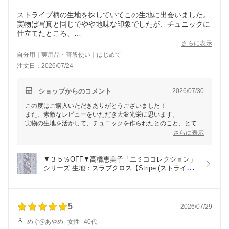
ストライプ柄の生地を探していてこの生地に出会いました。
実物は写真と同じでやや地味な印象でしたが、チュニックに
仕立てたところ、
思っていたよりずっと素敵な感じになりました。嬉しいで
さらに表示
自分用｜実用品・普段使い｜はじめて
注文日：2026/07/24
ショップからのコメント
2026/07/30
この度はご購入いただきありがとうございました！
また、素敵なレビューをいただき大変光栄に思います。
実物の生地を活かして、チュニックを作られたとのこと、とても
嬉しいです。
さらに表示
やや地味に感じられたとのことですが、完成後の仕上がりにご満
足いただけたようで安心しました。
またのご利用を心よりお待ちしております！
▼３５％OFF▼高橋恵美子「エミココレクション」
シリーズ 生地：スラブクロス【Stripe (ストライプ)
／グレー・パープル】■10cm単位■
5
2026/07/29
めぐ@あやめ
女性
40代