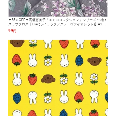
▼35％OFF▼高橋恵美子「エミココレクション」シリーズ 生地：
スラブクロス【Lilac(ライラック／グレーヴァイオレット)】■10c
m単位(約109cm巾)■
99
円