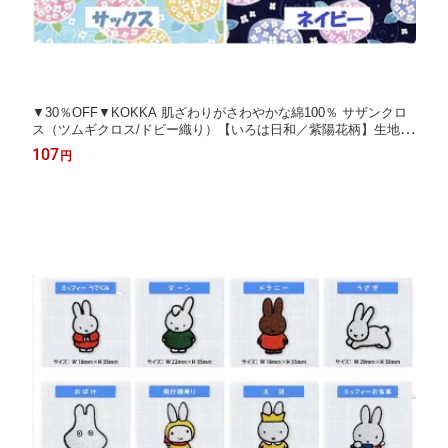
▼30％OFF▼KOKKA 肌ざわりがさわやかな綿100％ サザンクロ
ス（ツムギクロス/ドビー織り）【いろは日和／紫陽花柄】生地■1
0cm単位■《巾110cm/日本製》メール便は2mまで対応致します♪
107
円
夏には甚平や浴衣、シャツの服地に最適です