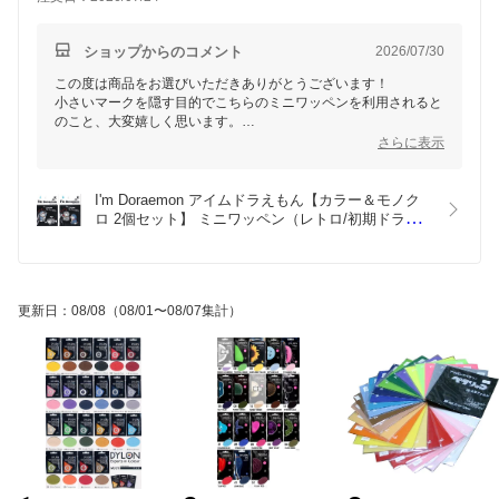
します。素敵な作品作りを応援しております！
ショップからのコメント
2026/07/30
この度は商品をお選びいただきありがとうございます！
小さいマークを隠す目的でこちらのミニワッペンを利用されると
のこと、大変嬉しく思います。
さらにデザインや色合いを気に入っていただけたようで安心しま
さらに表示
した。
ドラえもんのレトロな魅力が詰まったデザインなので、ぜひお役
立てください。
I'm Doraemon アイムドラえもん【カラー＆モノク
アイロン接着とシールタイプの両用で使いやすいので、用途に合
ロ 2個セット】 ミニワッペン（レトロ/初期ドラえ
わせてご利用いただければと思います。
もんデザイン）【シール/アイロン接着 両用タイ
プ】
更新日
：
08/08
（08/01〜08/07集計）