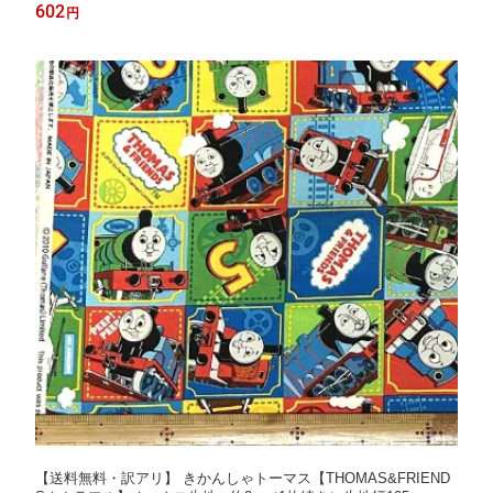
602
円
【送料無料・訳アリ】 きかんしゃトーマス【THOMAS&FRIEND