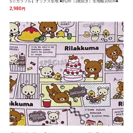
S☆カラフル】オックス生地 ■約2m（1枚続き）生地幅105cm■
2,980
円