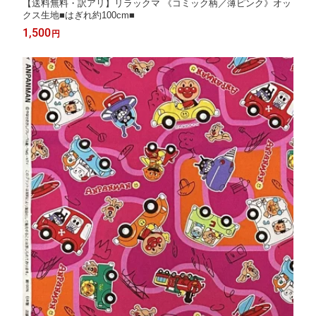
【送料無料・訳アリ】リラックマ 《コミック柄／薄ピンク》オッ
クス生地■はぎれ約100cm■
1,500
円