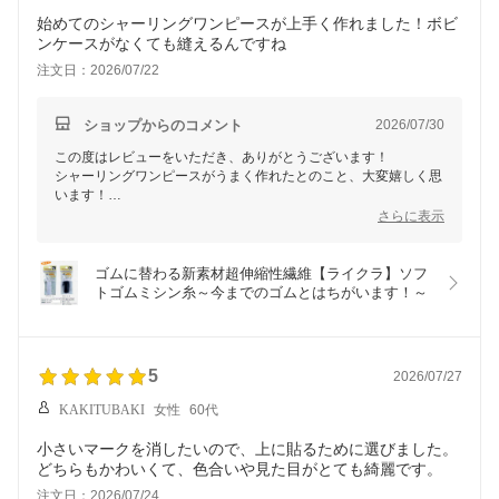
始めてのシャーリングワンピースが上手く作れました！ボビ
ンケースがなくても縫えるんですね
注文日：2026/07/22
ショップからのコメント
2026/07/30
この度はレビューをいただき、ありがとうございます！
シャーリングワンピースがうまく作れたとのこと、大変嬉しく思
います！
初めてのお洋服作りに当店のライクラソフトゴムミシン糸をお選
さらに表示
びいただき、誠にありがとうございます。
ご使用のミシンではボビンケースを使用せず、ボビンに直接ゴム
ゴムに替わる新素材超伸縮性繊維【ライクラ】ソフ
糸を巻いてお使いいただけたとのことで安心いたしました。
トゴムミシン糸～今までのゴムとはちがいます！～
なお、ゴム糸の使用方法はミシンの機種によって異なりますの
で、お使いのミシンの取扱説明書をご確認いただくことをおすす
めしております。
5
2026/07/27
ライクラソフトゴムミシン糸は、手軽さと伸縮性の高さが特長で
す。よりきれいな仕上がりにするためには、糸調子を少し調整し
KAKITUBAKI
女性
60代
ていただくと縫い目が整いやすくなりますので、ぜひ次回もいろ
いろな作品作りにお役立てください。
小さいマークを消したいので、上に貼るために選びました。
どちらもかわいくて、色合いや見た目がとても綺麗です。
これからもハンドメイドを楽しんでいただけるよう、高品質な商
品をお届けしてまいります。今後ともどうぞよろしくお願いいた
注文日：2026/07/24