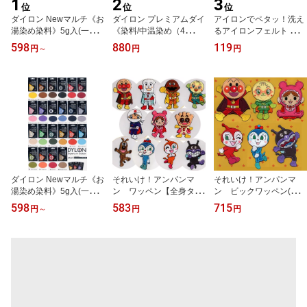
1
2
3
位
位
位
ダイロン Newマルチ《お
ダイロン プレミアムダイ
アイロンでペタッ！洗え
湯染め染料》5g入(一部
《染料/中温染め（4
るアイロンフェルト ペタ
カラー5.8g)
0℃）》★これまでにな
リッコ ■15cm角／1枚毎
598
880
119
円
～
円
円
い色鮮やかさと色落ちの
に袋入■《日本製》
少なさを実現！★メール
便は7個まで対応できま
す♪
ダイロン Newマルチ《お
それいけ！アンパンマ
それいけ！アンパンマ
湯染め染料》5g入(一部
ン ワッペン【全身タイ
ン ビックワッペン(全
カラー5.8g)
プ】
身)
598
583
715
円
～
円
円