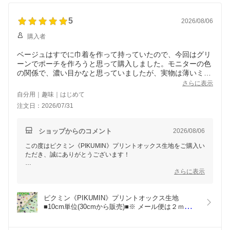
5
2026/08/06
購入者
ベージュはすでに巾着を作って持っていたので、今回はグリ
ーンでポーチを作ろうと思って購入しました。モニターの色
の関係で、濃い目かなと思っていましたが、実物は薄いミン
ト色な感じで可愛いお色でした。
さらに表示
自分用｜趣味｜はじめて
注文日：2026/07/31
ショップからのコメント
2026/08/06
この度はピクミン《PIKUMIN》プリントオックス生地をご購入い
ただき、誠にありがとうございます！
今回は薄グリーンをポーチ作りにお選びいただけたとのことで、
さらに表示
大変嬉しく思います。
モニターでは濃いめに見えたとのことですが、実物は「薄いミン
ト色な感じで可愛い」と感じていただけたようで、安心いたしま
ピクミン《PIKUMIN》プリントオックス生地
した
■10cm単位(30cmから販売)■※ メール便は２ｍ（追
可愛いお色とのご感想をいただき、とても嬉しいです！素敵なポ
跡可能メール便は2.5ｍ）まで対応できます
ーチができあがりそうですね♪
♪（21~25個購入で送料無料）