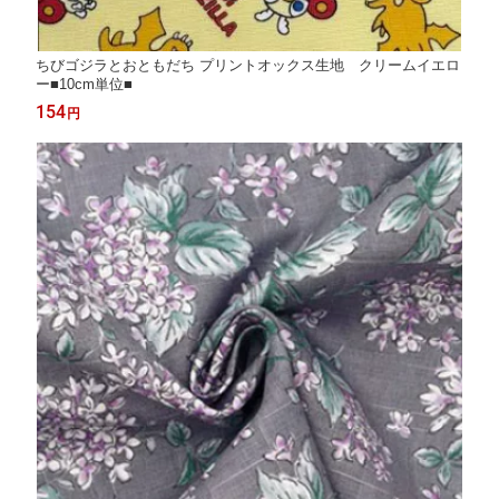
ちびゴジラとおともだち プリントオックス生地 クリームイエロ
ー■10cm単位■
154
円