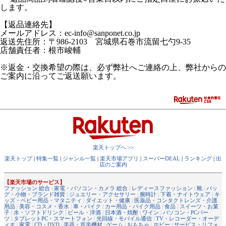
します。
【返品連絡先】
メールアドレス：ec-info@sanponet.co.jp
返送先住所：〒986-2103 宮城県石巻市流留七勺9-35
店舗責任者：根市峻輔
※返金・交換希望の際は、必ず弊社へご連絡の上、弊社からの
ご案内に沿ってご返送願います。
楽天トップへ >>
楽天トップ
|
特集一覧
|
ジャンル一覧
|
楽天市場アプリ
|
スーパーDEAL
|
ランキング
|
出
店のご案内
【楽天市場のサービス】
ファッション 総合
|
家電・パソコン・カメラ 総合
|
レディースファッション
|
靴
|
バッ
グ・小物・ブランド雑貨
|
ジュエリー・アクセサリー
|
腕時計
|
下着・ナイトウェア
|
キ
ッズ・ベビー用品・マタニティ
|
ダイエット・健康
|
医薬品・コンタクトレンズ・介護
用品
|
美容・コスメ・香水
|
車・バイク
|
カー用品・バイク用品
|
食品
|
スイーツ・お菓
子
|
水・ソフトドリンク
|
ビール・洋酒
|
日本酒・焼酎
|
ワイン
|
パソコン・PCパー
ツ
|
タブレットPC・スマートフォン
|
光回線・モバイル通信
|
TV・レコーダー・オーデ
ィオ
|
家電
|
CD・DVD
|
楽器・音楽機材
|
ゲーム
|
おもちゃ
|
ホビー
|
サービス・リフォ