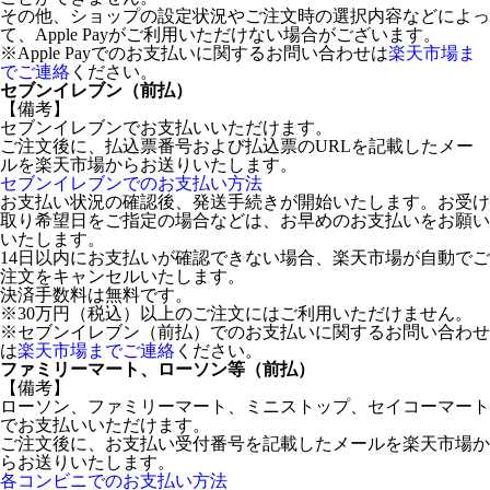
その他、ショップの設定状況やご注文時の選択内容などによっ
て、Apple Payがご利用いただけない場合がございます。
※Apple Payでのお支払いに関するお問い合わせは
楽天市場ま
でご連絡
ください。
セブンイレブン（前払）
【備考】
セブンイレブンでお支払いいただけます。
ご注文後に、払込票番号および払込票のURLを記載したメー
ルを楽天市場からお送りいたします。
セブンイレブンでのお支払い方法
お支払い状況の確認後、発送手続きが開始いたします。お受け
取り希望日をご指定の場合などは、お早めのお支払いをお願い
いたします。
14日以内にお支払いが確認できない場合、楽天市場が自動でご
注文をキャンセルいたします。
決済手数料は無料です。
※30万円（税込）以上のご注文にはご利用いただけません。
※セブンイレブン（前払）でのお支払いに関するお問い合わせ
は
楽天市場までご連絡
ください。
ファミリーマート、ローソン等（前払）
【備考】
ローソン、ファミリーマート、ミニストップ、セイコーマート
でお支払いいただけます。
ご注文後に、お支払い受付番号を記載したメールを楽天市場か
らお送りいたします。
各コンビニでのお支払い方法