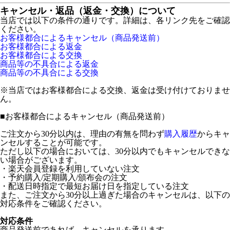
キャンセル・返品（返金・交換）について
当店では以下の条件の通りです。詳細は、各リンク先をご確認
ください。
お客様都合によるキャンセル（商品発送前）
お客様都合による返金
お客様都合による交換
商品等の不具合による返金
商品等の不具合による交換
※当店ではお客様都合による交換、返金は受け付けておりませ
ん。
■
お客様都合によるキャンセル（商品発送前）
ご注文から30分以内は、理由の有無を問わず
購入履歴
からキャ
ンセルすることが可能です。
ただし以下の場合においては、30分以内でもキャンセルできな
い場合がございます。
・楽天会員登録を利用していない注文
・予約購入/定期購入/頒布会の注文
・配送日時指定で最短お届け日を指定している注文
また、ご注文から30分以上過ぎた場合のキャンセルは、以下の
対応条件をご確認ください。
対応条件
商品発送前であれば、キャンセルを承ります。