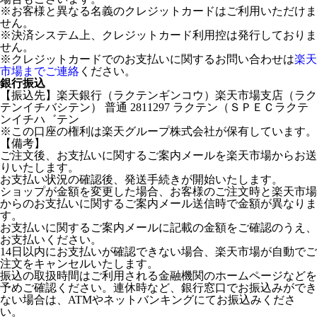
※お客様と異なる名義のクレジットカードはご利用いただけま
せん。
※決済システム上、クレジットカード利用控は発行しておりま
せん。
※クレジットカードでのお支払いに関するお問い合わせは
楽天
市場までご連絡
ください。
銀行振込
【振込先】楽天銀行（ラクテンギンコウ）楽天市場支店（ラク
テンイチバシテン） 普通 2811297 ラクテン（ＳＰＥＣラクテ
ンイチハ゛テン
※この口座の権利は楽天グループ株式会社が保有しています。
【備考】
ご注文後、お支払いに関するご案内メールを楽天市場からお送
りいたします。
お支払い状況の確認後、発送手続きが開始いたします。
ショップが金額を変更した場合、お客様のご注文時と楽天市場
からのお支払いに関するご案内メール送信時で金額が異なりま
す。
お支払いに関するご案内メールに記載の金額をご確認のうえ、
お支払いください。
14日以内にお支払いが確認できない場合、楽天市場が自動でご
注文をキャンセルいたします。
振込の取扱時間はご利用される金融機関のホームページなどを
予めご確認ください。連休時など、銀行窓口でお振込みができ
ない場合は、ATMやネットバンキングにてお振込みくださ
い。