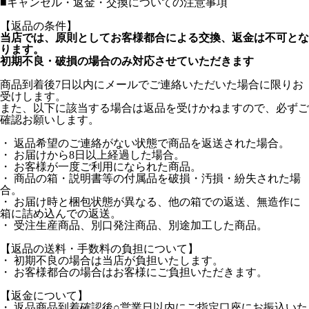
■
キャンセル・返金・交換についての注意事項
【返品の条件】
当店では、原則としてお客様都合による交換、返金は不可とな
ります。
初期不良・破損の場合のみ対応させていただきます
商品到着後7日以内にメールでご連絡いただいた場合に限りお
受けします。
また、以下に該当する場合は返品を受けかねますので、必ずご
確認お願いします。
・ 返品希望のご連絡がない状態で商品を返送された場合。
・ お届けから8日以上経過した場合。
・ お客様が一度ご利用になられた商品。
・ 商品の箱・説明書等の付属品を破損・汚損・紛失された場
合。
・ お届け時と梱包状態が異なる、他の箱での返送、無造作に
箱に詰め込んでの返送。
・ 受注生産商品、別口発注商品、別途加工した商品。
【返品の送料・手数料の負担について】
・ 初期不良の場合は当店が負担いたします。
・ お客様都合の場合はお客様にご負担いただきます。
【返金について】
・ 返品商品到着確認後○営業日以内にご指定口座にお振込いた