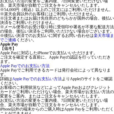
お支払い方法の変更をご案内後、7日間変更いただけない場
合、楽天市場が自動でご注文をキャンセルいたします。
※54,000円（税込）以上のご注文にはご利用いただけません。
※楽天会員以外のお客様にはご利用いただけません。
※注文者またはお届け先住所のどちらかが国外の場合、後払い
決済をご利用いただけません。
※メール便等のお受け取り時に受領印や署名が不要な配送方法
の場合、後払い決済をご利用いただけない場合がございます。
※後払い決済でのお支払いに関するお問い合わせは
楽天市場ま
でご連絡
ください。
Apple Pay
【備考】
Apple Payに対応したiPhoneでお支払いいただけます。
ご注文を確定する直前に、Apple Payの認証を行っていただき
ます。
Apple Payでのお支払い方法
Apple Payでご利用できるカードは発行会社によって異なりま
す。
詳細は
Apple Payでのお支払い方法
よりAppleのサイトをご確認
ください。
お客様のご利用状況などによってApple Payおよびクレジット
カードがご利用いただけない場合、楽天市場がお支払い方法の
変更をご案内、またはご注文をキャンセルいたします。
お支払い方法の変更をご案内後、7日間変更いただけない場
合、楽天市場が自動でご注文をキャンセルいたします。
iPhone以外の端末からのご購入時はApple Payをご利用いただく
ことができません。