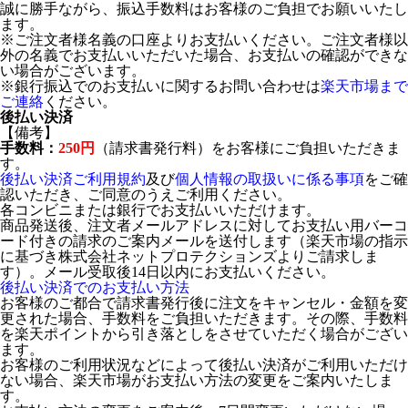
誠に勝手ながら、振込手数料はお客様のご負担でお願いいたし
ます。
※ご注文者様名義の口座よりお支払いください。ご注文者様以
外の名義でお支払いいただいた場合、お支払いの確認ができな
い場合がございます。
※銀行振込でのお支払いに関するお問い合わせは
楽天市場まで
ご連絡
ください。
後払い決済
【備考】
手数料：
250円
（請求書発行料）をお客様にご負担いただきま
す。
後払い決済ご利用規約
及び
個人情報の取扱いに係る事項
をご確
認いただき、ご同意のうえご利用ください。
各コンビニまたは銀行でお支払いいただけます。
商品発送後、注文者メールアドレスに対してお支払い用バーコ
ード付きの請求のご案内メールを送付します（楽天市場の指示
に基づき株式会社ネットプロテクションズよりご請求しま
す）。メール受取後14日以内にお支払いください。
後払い決済でのお支払い方法
お客様のご都合で請求書発行後に注文をキャンセル・金額を変
更された場合、手数料をご負担いただきます。その際、手数料
を楽天ポイントから引き落としをさせていただく場合がござい
ます。
お客様のご利用状況などによって後払い決済がご利用いただけ
ない場合、楽天市場がお支払い方法の変更をご案内いたしま
す。