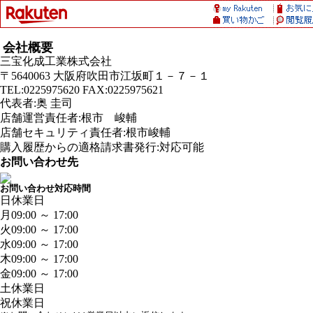
会社概要
三宝化成工業株式会社
〒5640063 大阪府吹田市江坂町１－７－１
TEL:0225975620 FAX:0225975621
代表者:奥 圭司
店舗運営責任者:根市 峻輔
店舗セキュリティ責任者:根市峻輔
購入履歴からの適格請求書発行:対応可能
お問い合わせ先
お問い合わせ対応時間
日
休業日
月
09:00 ～ 17:00
火
09:00 ～ 17:00
水
09:00 ～ 17:00
木
09:00 ～ 17:00
金
09:00 ～ 17:00
土
休業日
祝
休業日