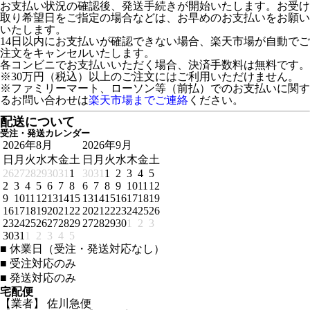
お支払い状況の確認後、発送手続きが開始いたします。お受け
取り希望日をご指定の場合などは、お早めのお支払いをお願い
いたします。
14日以内にお支払いが確認できない場合、楽天市場が自動でご
注文をキャンセルいたします。
各コンビニでお支払いいただく場合、決済手数料は無料です。
※30万円（税込）以上のご注文にはご利用いただけません。
※ファミリーマート、ローソン等（前払）でのお支払いに関す
るお問い合わせは
楽天市場までご連絡
ください。
配送について
受注・発送カレンダー
2026年8月
2026年9月
日
月
火
水
木
金
土
日
月
火
水
木
金
土
26
27
28
29
30
31
1
30
31
1
2
3
4
5
2
3
4
5
6
7
8
6
7
8
9
10
11
12
9
10
11
12
13
14
15
13
14
15
16
17
18
19
16
17
18
19
20
21
22
20
21
22
23
24
25
26
23
24
25
26
27
28
29
27
28
29
30
1
2
3
30
31
1
2
3
4
5
■
休業日（受注・発送対応なし）
■
受注対応のみ
■
発送対応のみ
宅配便
【業者】 佐川急便