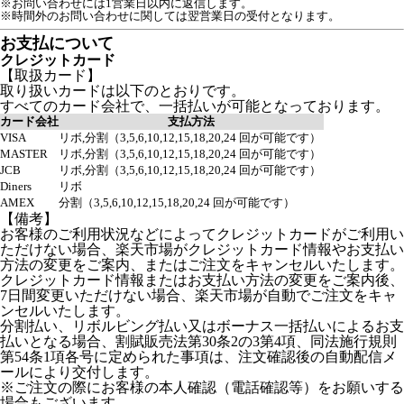
※お問い合わせには1営業日以内に返信します。
※時間外のお問い合わせに関しては翌営業日の受付となります。
お支払について
クレジットカード
【取扱カード】
取り扱いカードは以下のとおりです。
すべてのカード会社で、一括払いが可能となっております。
カード会社
支払方法
VISA
リボ,分割（3,5,6,10,12,15,18,20,24 回が可能です）
MASTER
リボ,分割（3,5,6,10,12,15,18,20,24 回が可能です）
JCB
リボ,分割（3,5,6,10,12,15,18,20,24 回が可能です）
Diners
リボ
AMEX
分割（3,5,6,10,12,15,18,20,24 回が可能です）
【備考】
お客様のご利用状況などによってクレジットカードがご利用い
ただけない場合、楽天市場がクレジットカード情報やお支払い
方法の変更をご案内、またはご注文をキャンセルいたします。
クレジットカード情報またはお支払い方法の変更をご案内後、
7日間変更いただけない場合、楽天市場が自動でご注文をキャ
ンセルいたします。
分割払い、リボルビング払い又はボーナス一括払いによるお支
払いとなる場合、割賦販売法第30条2の3第4項、同法施行規則
第54条1項各号に定められた事項は、注文確認後の自動配信メ
ールにより交付します。
※ご注文の際にお客様の本人確認（電話確認等）をお願いする
場合もございます。