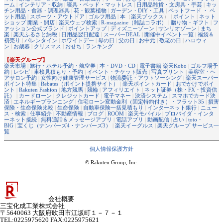
ーム
|
インテリア・収納
|
寝具・ベッド・マットレス
|
日用品雑貨・文房具・手芸
|
キッ
チン用品・食器・調理器具
|
花・観葉植物
|
ガーデン・DIY・工具
|
ペットフード ・ ペ
ット用品
|
スポーツ・アウトドア
|
ゴルフ用品
|
本
（
楽天ブックス
） |
ポイント
|
ネット
ショップ 開業・開店
|
楽天ウェブ検索
|
R-magazine（雑誌コラボ）
|
贈り物・ギフト
|
フ
ァッション公式ブランド
|
ポイントアップ
|
ディズニーゾーン
|
サンリオゾーン
|
まち
楽
|
楽天ふるさと納税
|
日用品翌日配達
|
スーパーDEAL
|
開催中イベント一覧
|
福袋＆
初売り
|
バレンタイン
|
ホワイトデー
|
母の日
|
父の日
|
お中元
|
敬老の日
|
ハロウィ
ン
|
お歳暮
|
クリスマス
|
おせち
|
ランキング
【楽天グループ】
楽天市場
|
旅行・ホテル予約・航空券
|
本・DVD・CD
|
電子書籍 楽天Kobo
|
ゴルフ場予
約
|
レシピ
|
車検見積もり・予約
|
イベント・チケット販売
|
写真プリント
|
美容室・ヘ
アサロン予約
|
女性向け健康管理サービス
|
物流委託・アウトソーシング
|
楽天スーパー
ポイント特集
|
Rebates（ポイント提携サイト）
|
楽天ポイントカード
|
おでかけでポイ
ント
|
Rakuten Fashion
|
地方競馬
|
競輪
|
アフィリエイト
|
ネット証券（株・FX・投資信
託）
|
カードローン
|
クレジットカード
|
電子マネー
|
決済システム
|
スマホでカード決
済
|
エネルギープランニング
|
住宅ローン変動金利（固定特約付き）・フラット35
|
損害
保険・生命保険比較
|
生命保険
|
自動車保険一括見積もり
|
インターネット銀行
|
ニュー
ス・検索
|
仕事紹介
|
不動産情報
|
ブログ
|
ROOM
|
楽天モバイル
|
プロバイダ・インタ
ーネット接続
|
無料通話＆メッセージアプリ
|
電話アプリ
|
動画配信
|
占い
|
toto・
BIG
|
宝くじ（ナンバーズ4・ナンバーズ3）
|
楽天イーグルス
|
楽天グループ サービス一
覧
個人情報保護方針
© Rakuten Group, Inc.
会社概要
三宝化成工業株式会社
〒5640063 大阪府吹田市江坂町１－７－１
TEL:0225975620 FAX:0225975621