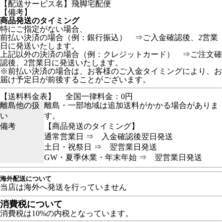
【配送サービス名】飛脚宅配便
【備考】
商品発送のタイミング
特にご指定がない場合、
前払い決済の場合（例：銀行振込） ⇒ご入金確認後、2営業
日に発送いたします。
上記以外の決済の場合（例：クレジットカード） ⇒ご注文確
認後、2営業日に発送いたします。
※前払い決済の場合は、お客様のご入金タイミングにより、お
届け予定日が前後することがございます。
【送料料金表】
全国一律料金：0円
離島他の扱
離島・一部地域は追加送料がかかる場合がありま
い
す。
備考
【商品発送のタイミング】
通常営業日 ⇒ 入金確認後翌日発送
土日・祝祭日 ⇒ 翌営業日発送
GW・夏季休業・年末年始 ⇒ 翌営業日発送
海外配送について
当店は海外へ発送を行っていません
消費税について
消費税は10%の内税となっています。