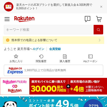
楽天カードのJCBブランドを選択して新規入会＆3回利用で
8,000ポイント！
熊本県での地震による影響について
ようこそ 楽天市場へ
ログイン
会員登録
お気に入り
閲覧履歴
購入履歴
myクーポン
1,980円以上で日用品が送料無料