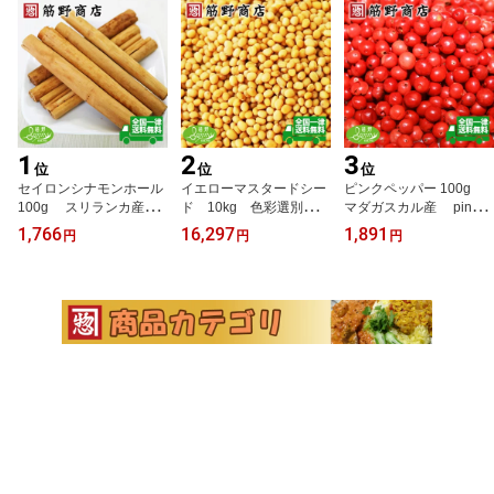
1
2
3
位
位
位
セイロンシナモンホール
イエローマスタードシー
ピンクペッパー 100g
100g スリランカ産 c
ド 10kg 色彩選別済
マダガスカル産 pink p
innamon シナモン ス
品 マスタード から
epper コショウボク
1,766
16,297
1,891
円
円
円
ティック 桂皮 けい
し 送料無料 カナダ
胡椒木 送料無料 ポイ
ひ 送料無料 ポイント
産 ポイント消化 カナ
ント消化 カラフルペッ
消化 スパイスカレー
ダNo,1グレード ホーム
パー スパイス spice
チャイ クラフトコー
メードマスタード 大容
香辛料
ラ スパイス spice
量 業務用 スパイス
香辛料
spice 香辛料