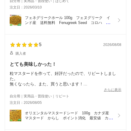
自分用｜実用品・普段使い｜はじめて
注文日：2026/03/10
フェネグリークホール 100g　フェヌグリーク　イ
ンド産　送料無料　Fenugreek Seed　コロハ　胡
盧巴　ポイント消化　スパイスカレー　スパイス　
spice　香辛料
5
2026/08/08
購入者
とても美味しかった！
粒マスタードを作って、好評だったので、リピートしまし
た。
無くなったら、また、買うと思います！
他のスパイスも、試してみたいとおもってます！
さらに表示
自分用｜実用品・普段使い｜リピート
注文日：2026/08/05
オリエンタルマスタードシード　100g　カナダ産　
マスタード　からし　ポイント消化　最安値　カナ
ダNo,1グレード　ホームメイドマスタード スパイ
ス 和カラシ種子　spice　香辛料　和からし