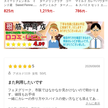
スイートフェンネル イ
ターメリックラテ ゴー
マイルド カレーパウダー
ンド産 Sweet Fennel
ルデンミルク ターメリ
＆ スパイス セット エス
送料無料 ソンフ ソー
ック ウコン アイスラ
ニック食材 カレー粉 ス
825
1,219
786
円
円
～
円
～
ンフ ムクワス 口直
テ 自社配合 送料無
パイス spice 香辛料 筋野
し ポイント消化 スパ
料 ポイント消化 spic
商店 mild curry powder s
イスカレー スパイス
e 香辛料 紅茶 茶葉
et spice sujino 16g（5〜
spice 香辛料 マウス
6皿分）・60g（30皿
フレッシュ 清涼菓子
分） 送料無料
5
2026/08/08
アボカド1119
女性
50代
また利用したいです
フェヌグリーク、市販ではなかなか見かけないので助かりま
す、値段もお手頃
一緒にカレーの作り方やスパイスの使い方なども添えてあっ
て為になりました
さらに表示