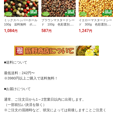
ミックスペッパーホール
ブラウンマスタードシー
イエローマスタードシー
100g 送料無料 ポイン
ド 100g 色彩選別品
ド 300g 色彩選別済
ト消化 カラフルペッパ
送料無料 マスタード
品 マスタード から
1,084
587
1,247
円
円
円
ー ペッパーミックス
からし カナダ産 ポイ
し 送料無料 カナダ
スパイス spice 香辛
ント消化 最安値 カナ
産 ポイント消化 最安
料
ダNo,1グレード ホーム
値 カナダNo,1グレー
メードマスタード スパイ
ド ホームメードマスタ
ス spice 香辛料
ード スパイス spice
香辛料
■送料について
最低送料：242円〜
※3980円以上ご購入で送料無料！
■お届けについて
通常、ご注文日から1～2営業日以内に出荷します。
（一部前払い決済を除く）
※ご注文の混雑時など、状況によっては前後しますことご注意く