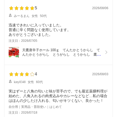
5
2026/08/06
みーるまん
女性
50代
迅速できれいに入っていました。
普通に辛く問題なく使用しています。
ありがとうございました。
注文日：2026/07/05
天鷹唐辛子ホール 100ｇ　てんたかとうからし　て
んたかとうがらし　とうがらし　とうからし　鷹の
爪　たかのつめ　送料無料　ポイント消化　スパイ
スカレー　スパイス　spice　香辛料
4
2026/08/03
kitty8348
女性
60代
実はずーと八角の匂いと味が苦手ので、でも最近薬膳料理が
始めた、八角入れるの肉煮込みやカレーなどなど…私の場合
はほんの少したけ入れる、匂いがキツくない、良かった！
自分用｜実用品・普段使い｜はじめて
注文日：2026/07/18