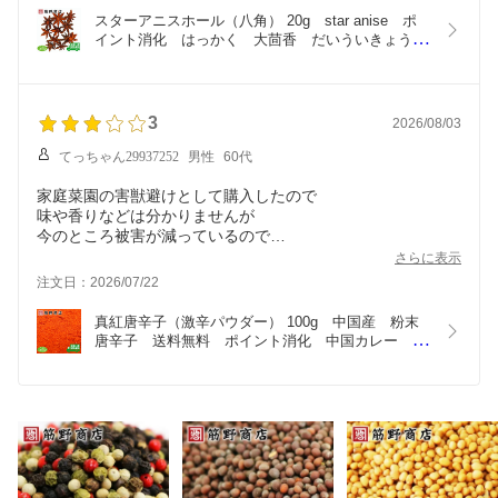
スターアニスホール（八角） 20g　star anise　ポ
イント消化　はっかく　大茴香　だいういきょう　
スパイス　中国カレー　spice　香辛料
3
2026/08/03
てっちゃん29937252
男性
60代
家庭菜園の害獣避けとして購入したので
味や香りなどは分かりませんが
今のところ被害が減っているので
辛味は強いかと思います！
さらに表示
注文日：2026/07/22
真紅唐辛子（激辛パウダー） 100g　中国産　粉末
唐辛子　送料無料　ポイント消化　中国カレー　ス
パイスカレー　スパイス　spice　香辛料