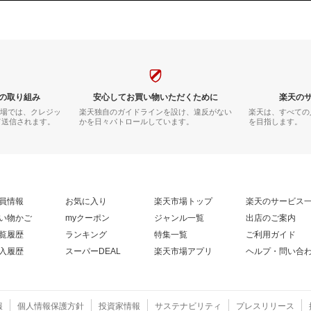
の取り組み
安心してお買い物いただくために
楽天の
市場では、クレジッ
楽天独自のガイドラインを設け、違反がない
楽天は、すべての
て送信されます。
かを日々パトロールしています。
を目指します。
員情報
お気に入り
楽天市場トップ
楽天のサービス
い物かご
myクーポン
ジャンル一覧
出店のご案内
覧履歴
ランキング
特集一覧
ご利用ガイド
入履歴
スーパーDEAL
楽天市場アプリ
ヘルプ・問い合
報
個人情報保護方針
投資家情報
サステナビリティ
プレスリリース