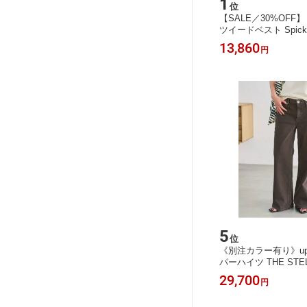
1
位
【SALE／30%OF
ツイードベスト Spick 
クアンドスパン トッ
13,860
円
レ ベージュ ネイビー
料無料】[Rakuten Fash
5
位
《別注カラー有り》upper
パーハイツ THE STELL
ck & Span スピッ
29,700
円
ンツ ジーンズ・デニ
ン ネイビー【送料無料】[