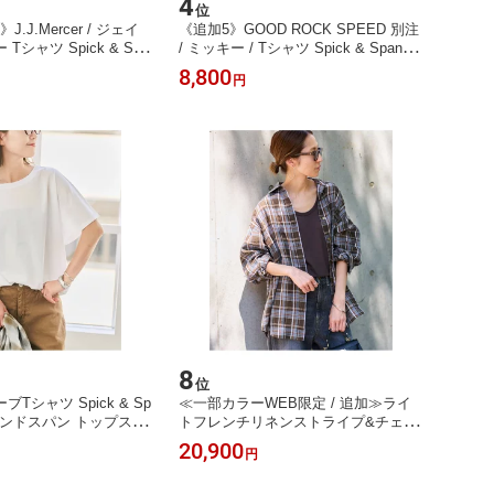
4
位
J.J.Mercer / ジェイ
《追加5》GOOD ROCK SPEED 別注
シャツ Spick & Spa
/ ミッキー / Tシャツ Spick & Span ス
ンドスパン トップス カ
ピックアンドスパン トップス カット
8,800
円
ャツ ブラウン ブラッ
ソー・Tシャツ ブラック ホワイト
料無料】[Rakuten Fa
【送料無料】[Rakuten Fashion]
8
位
Tシャツ Spick & Sp
≪一部カラーWEB限定 / 追加≫ライ
アンドスパン トップス カ
トフレンチリネンストライプ&チェッ
ャツ ネイビー ブラウ
クシャツ 3 FRAMeWORK フレームワ
20,900
円
料無料】[Rakuten Fa
ーク トップス シャツ・ブラウス グリ
ーン ブラック ブルー ブラウン【送料