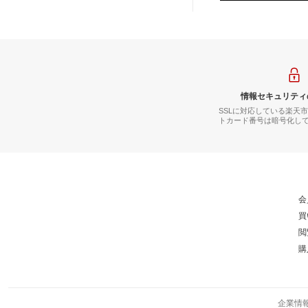
情報セキュリティ
SSLに対応している楽天
トカード番号は暗号化し
会
買
閲
購
企業情