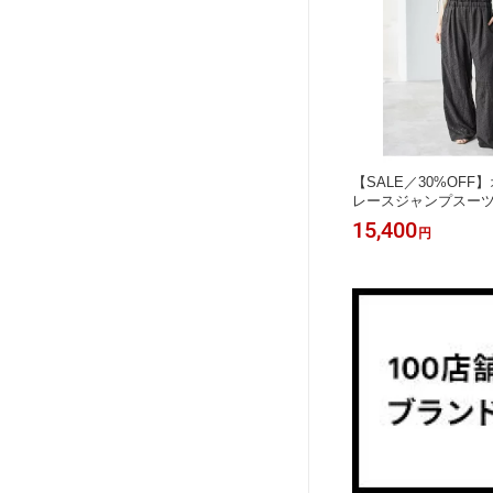
【SALE／30%OF
レースジャンプスーツ Sp
スピックアンドスパン
15,400
円
ン・オーバーオール 
ル・サロペット ブラ
【RBA_E】【送料無料】[
shion]