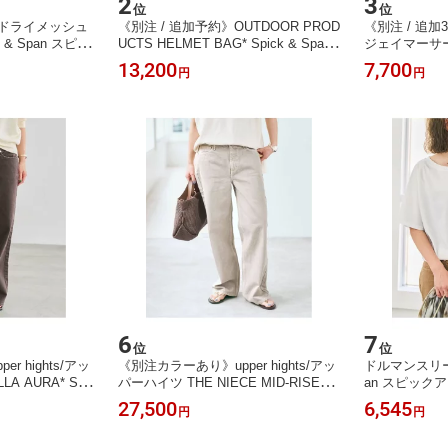
2
3
位
位
F】ドライメッシュ
《別注 / 追加予約》OUTDOOR PROD
《別注 / 追加3》
& Span スピッ
UCTS HELMET BAG* Spick & Span
ジェイマーサー T
プス ベスト・ジ
スピックアンドスパン バッグ トート
n スピックア
13,200
7,700
円
円
【RBA_E】【送
バッグ カーキグリーン ブラック【先
ットソー・Tシ
ion]
行予約】*【送料無料】[Rakuten Fash
ク ホワイト【送
ion]
shion]
6
7
位
位
 hights/アッ
《別注カラーあり》upper hights/アッ
ドルマンスリーブ
A AURA* Spi
パーハイツ THE NIECE MID-RISE* S
an スピック
クアンドスパン パ
pick & Span スピックアンドスパン パ
ットソー・Tシ
27,500
6,545
円
円
ムパンツ ブラウ
ンツ ジーンズ・デニムパンツ ベージ
ン ホワイト【送
Rakuten Fa
ュ【送料無料】[Rakuten Fashion]
shion]