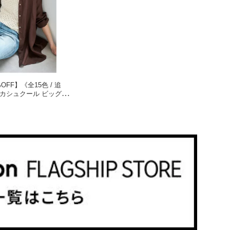
OFF】《全15色 / 追
ンカシュクール ビッグシ
& Span スピックアンドス
 シャツ・ブラウス ブラ
 オレンジ【RBA_E】
uten Fashion]