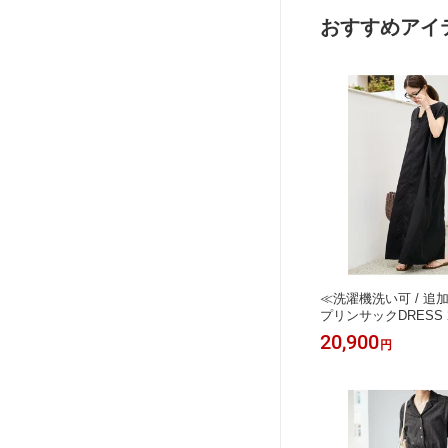
shion]
おすすめアイ
≪洗濯機洗い可 / 追
プリンサックDRESS 2
フレームワーク ワン
20,900
円
ワンピース ブラック
ブラウン【送料無料】[Rak
on]