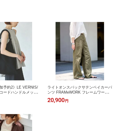
無料】[Rakuten Fashion]
予約2》LE VERNIS/
ライトオンスバックサテンベイカーパ
ラコードハンドルメッシ
ンツ FRAMeWORK フレームワーク
LE ノーブル バッグ シ
パンツ カーゴパンツ カーキグリーン
20,900
円
グ ブラック【先行予
ネイビー ホワイト【送料無料】[Raku
Rakuten Fashion]
ten Fashion]