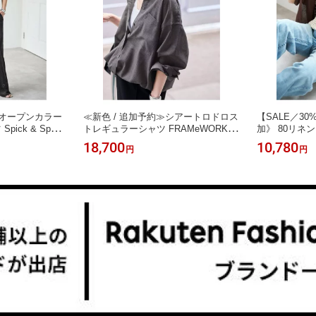
F】オープンカラー
≪新色 / 追加予約≫シアートロドロス
【SALE／30%
ick & Span
トレギュラーシャツ FRAMeWORK フ
加》 80リネ
 オールインワ
レームワーク トップス シャツ・ブラ
ャツ Spick 
18,700
10,780
円
円
オーバーオー
ウス ブラウン ブラック ホワイト グ
パン トップス
ック ホワイト
レー【先行予約】*【送料無料】[Raku
ウン イエロー
Rakuten Fa
ten Fashion]
【送料無料】[Rak