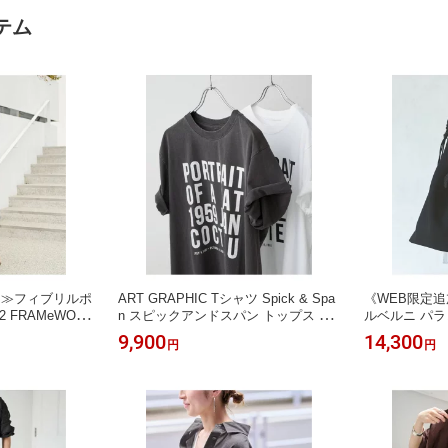
テム
加≫フィブリルポ
ART GRAPHIC Tシャツ Spick & Spa
《WEB限定追加
 FRAMeWORK
n スピックアンドスパン トップス カ
ルベルニ パ
ピース・ドレス
ットソー・Tシャツ【送料無料】[Rak
ュバック NOB
9,900
14,300
円
円
 カーキグリーン
uten Fashion]
ョルダーバッ
uten Fashi
約】*【送料無料】[