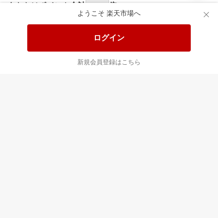
食品と日用品がお
掲載アイテム全品
日
得！
20%以上OFF！
ポ
ようこそ 楽天市場へ
ログイン
あなたはポイント
合計
倍
新規会員登録はこちら
最近チェックした商品
すべて見る