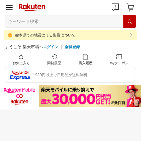
熊本県での地震による影響について
ようこそ 楽天市場へ
ログイン
会員登録
お気に入り
閲覧履歴
購入履歴
myクーポン
1,980円以上で日用品が送料無料