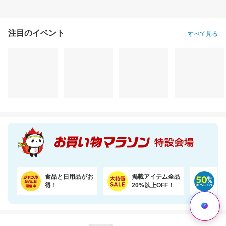
注目のイベント
すべて見る
＼レビュー82,000件突破／白米と混ぜて炊くだけ食物繊維やミネラル豊富な栄養満点ご飯
レビュー累計1.2万件 無香料の国産エプソムソルト入浴剤で汗ばむ肌もすっきり
1,000円
1,462円
10
割引価格
割引価格
割引価格
888
1,235
9,720
円
円
円