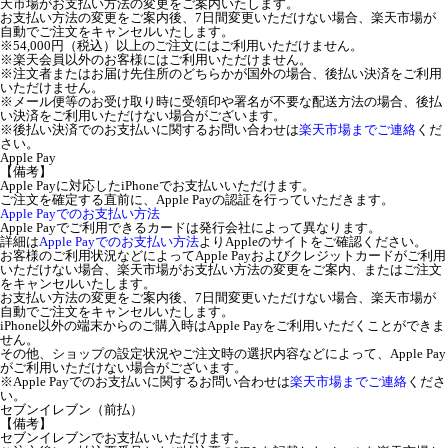
天市場がお支払い方法の変更をご案内いたします。
お支払い方法の変更をご案内後、7日間変更いただけない場合、楽天市場が
自動でご注文をキャンセルいたします。
※54,000円（税込）以上のご注文にはご利用いただけません。
※楽天会員以外のお客様にはご利用いただけません。
※注文者またはお届け先住所のどちらかが国外の場合、後払い決済をご利用
いただけません。
※メール便等のお受け取り時に受領印や署名が不要な配送方法の場合、後払
い決済をご利用いただけない場合がございます。
※後払い決済でのお支払いに関するお問い合わせは
楽天市場までご連絡
くだ
さい。
Apple Pay
【備考】
Apple Payに対応したiPhoneでお支払いいただけます。
ご注文を確定する直前に、Apple Payの認証を行っていただきます。
Apple Payでのお支払い方法
Apple Payでご利用できるカードは発行会社によって異なります。
詳細は
Apple Payでのお支払い方法
よりAppleのサイトをご確認ください。
お客様のご利用状況などによってApple Payおよびクレジットカードがご利用
いただけない場合、楽天市場がお支払い方法の変更をご案内、またはご注文
をキャンセルいたします。
お支払い方法の変更をご案内後、7日間変更いただけない場合、楽天市場が
自動でご注文をキャンセルいたします。
iPhone以外の端末からのご購入時はApple Payをご利用いただくことができま
せん。
その他、ショップの設定状況やご注文時の選択内容などによって、Apple Pay
がご利用いただけない場合がございます。
※Apple Payでのお支払いに関するお問い合わせは
楽天市場までご連絡
くださ
い。
セブンイレブン（前払）
【備考】
セブンイレブンでお支払いいただけます。