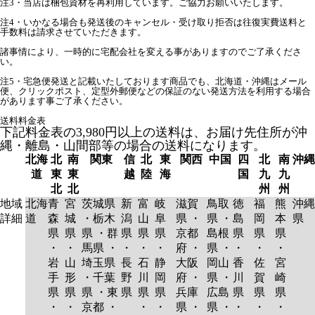
注3・当店は梱包資材を再利用しています。ご協力お願いいたします。
注4・いかなる場合も発送後のキャンセル・受け取り拒否は往復実費送料と
手数料は請求させていただきます。
諸事情により、一時的に宅配会社を変える事がありますのでご了承くださ
い。
注5・宅急便発送と記載いたしております商品でも、北海道・沖縄はメール
便、クリックポスト、定型外郵便などの保証のない発送方法を利用する場合
があります事ご了承ください。
送料料金表
下記料金表の3,980円以上の送料は、お届け先住所が沖
縄・離島・山間部等の場合の送料になります。
北海
北
南
関東
信
北
東
関西
中国
四
北
南
沖縄
道
東
東
越
陸
海
国
九
九
北
北
州
州
地域
北海
青
宮
茨城県
新
富
岐
滋賀
鳥取
徳
福
熊
沖縄
詳細
道
森
城
・栃木
潟
山
阜
県 ・
県 ・
島
岡
本
県
県
県
県 ・群
県
県
県
京都
島根
県
県
県
・
・
馬県 ・
・
・
・
府 ・
県 ・
・
・
・
岩
山
埼玉県
長
石
静
大阪
岡山
香
佐
宮
手
形
・千葉
野
川
岡
府 ・
県 ・
川
賀
崎
県
県
県 ・東
県
県
県
兵庫
広島
県
県
県
・
・
京都 ・
・
・
県 ・
県 ・
・
・
・