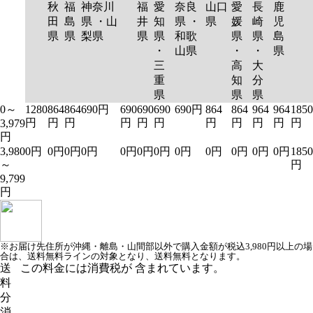
秋
福
神奈川
福
愛
奈良
山口
愛
長
鹿
田
島
県 ・山
井
知
県 ・
県
媛
崎
児
県
県
梨県
県
県
和歌
県
県
島
・
山県
・
・
県
三
高
大
重
知
分
県
県
県
0～
1280
864
864
690円
690
690
690
690円
864
864
964
964
1850
円
円
円
円
円
円
円
円
円
円
円
3,979
円
3,980
0円
0円
0円
0円
0円
0円
0円
0円
0円
0円
0円
0円
1850
～
円
9,799
円
※お届け先住所が沖縄・離島・山間部以外で購入金額が税込3,980円以上の場
合は、送料無料ラインの対象となり、送料無料となります。
送
この料金には消費税が 含まれています。
料
分
消