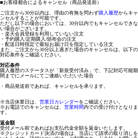
■
お客様都合によるキャンセル（商品発送前）
ご注文から30分以内は、理由の有無を問わず
購入履歴
からキャ
ンセルすることが可能です。
ただし以下の場合においては、30分以内でもキャンセルできな
い場合がございます。
・楽天会員登録を利用していない注文
・予約購入/定期購入/頒布会の注文
・配送日時指定で最短お届け日を指定している注文
また、ご注文から30分以上過ぎた場合のキャンセルは、以下の
対応条件をご確認ください。
対応条件
購入履歴のステータスが「新規受付済み」で、下記対応可能期
間までにメールにてご連絡いただいた場合
・商品発送前であれば、キャンセルを承ります。
※当店休業日は、
営業日カレンダー
をご確認ください。
※お電話でのキャンセルは、
営業時間
内での受け付けとなりま
す。
返金額
受付メール前であればお支払代金全額を返金いたします。
※クレジットカード決済の場合は、当店にて請求の取り消しを