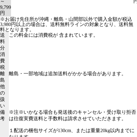
～
9,799
円
※お届け先住所が沖縄・離島・山間部以外で購入金額が税込
3,980円以上の場合は、送料無料ラインの対象となり、送料無
料となります。
送
この料金には消費税が 含まれています。
料
分
消
費
税
離
離島・一部地域は追加送料がかかる場合があります。
島
他
の
扱
い
備
※注※いかなる場合も発送後のキャンセル・受け取り拒否
考
は往復実費送料と手数料は請求させていただきます。
１配送の梱包サイズが130cm、または重量20kg以内までに
なります。