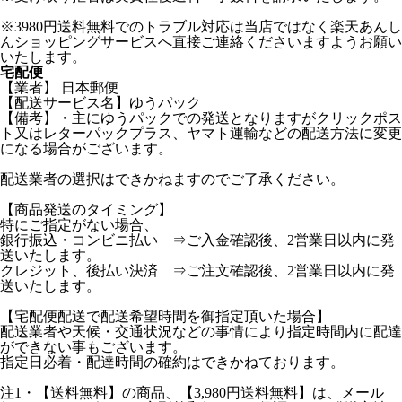
※3980円送料無料でのトラブル対応は当店ではなく楽天あんし
んショッピングサービスへ直接ご連絡くださいますようお願い
いたします。
宅配便
【業者】 日本郵便
【配送サービス名】ゆうパック
【備考】・主にゆうパックでの発送となりますがクリックポス
ト又はレターパックプラス、ヤマト運輸などの配送方法に変更
になる場合がございます。
配送業者の選択はできかねますのでご了承ください。
【商品発送のタイミング】
特にご指定がない場合、
銀行振込・コンビニ払い ⇒ご入金確認後、2営業日以内に発
送いたします。
クレジット、後払い決済 ⇒ご注文確認後、2営業日以内に発
送いたします。
【宅配便配送で配送希望時間を御指定頂いた場合】
配送業者や天候・交通状況などの事情により指定時間内に配達
ができない事もございます。
指定日必着・配達時間の確約はできかねております。
注1・【送料無料】の商品、【3,980円送料無料】は、メール