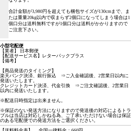
合計金額が3,980円を超えても梱包サイズが130cmまで、ま
たは重量20kg以内で収まらず2個口になってしまう場合は1
個口分は送料無料ですが1個口分は送料がかかりますので
ご注意下さい。
小型宅配便
【業者】 日本郵便
【配送サービス名】レターパックプラス
【備考】
【商品発送のタイミング】
楽天バンク決済、銀行振込 ⇒ご入金確認後、2営業日以内に
発送いたします。
クレジットカード決済、代金引換 ⇒ご注文確認後、2営業日
以内に発送いたします。
※配送日時指定は出来ません。
※保証のない発送方法になりますので発送後の対応によるトラ
ブルは当店は対応しかねる為、ご了承いただけない場合は保証
のある宅配便での発送方法をご選択ください。
【送料料金表】
全国一律料金：660円