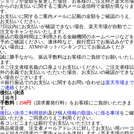
ショップが金額を変更した場合、お客様のご注文時と楽天市場
からのお支払いに関するご案内メール送信時で金額が異なりま
す。
お支払いに関するご案内メールに記載の金額をご確認のうえ、
お支払いください。
7日以内にお支払いが確認できない場合、楽天市場が自動でご
注文をキャンセルいたします。
振込の取扱時間はご利用される金融機関のホームページなどを
予めご確認ください。連休時など、銀行窓口でお振込みができ
ない場合は、ATMやネットバンキングにてお振込みくださ
い。
誠に勝手ながら、振込手数料はお客様のご負担でお願いいたし
ます。
※ご注文者様名義の口座よりお支払いください。ご注文者様以
外の名義でお支払いいただいた場合、お支払いの確認ができな
い場合がございます。
※銀行振込でのお支払いに関するお問い合わせは
楽天市場まで
ご連絡
ください。
後払い決済
【備考】
手数料：
250円
（請求書発行料）をお客様にご負担いただきま
す。
後払い決済ご利用規約
及び
個人情報の取扱いに係る事項
をご確
認いただき、ご同意のうえご利用ください。
各コンビニまたは銀行でお支払いいただけます。
商品発送後、注文者メールアドレスに対してお支払い用バーコ
ード付きの請求のご案内メールを送付します（楽天市場の指示