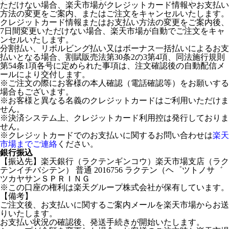
ただけない場合、楽天市場がクレジットカード情報やお支払い
方法の変更をご案内、またはご注文をキャンセルいたします。
クレジットカード情報またはお支払い方法の変更をご案内後、
7日間変更いただけない場合、楽天市場が自動でご注文をキャ
ンセルいたします。
分割払い、リボルビング払い又はボーナス一括払いによるお支
払いとなる場合、割賦販売法第30条2の3第4項、同法施行規則
第54条1項各号に定められた事項は、注文確認後の自動配信メ
ールにより交付します。
※ご注文の際にお客様の本人確認（電話確認等）をお願いする
場合もございます。
※お客様と異なる名義のクレジットカードはご利用いただけま
せん。
※決済システム上、クレジットカード利用控は発行しておりま
せん。
※クレジットカードでのお支払いに関するお問い合わせは
楽天
市場までご連絡
ください。
銀行振込
【振込先】楽天銀行（ラクテンギンコウ）楽天市場支店（ラク
テンイチバシテン） 普通 2016756 ラクテン（ヘ゜ツトノサ゛
ツカヤサンＳＰＲＩＮＧ
※この口座の権利は楽天グループ株式会社が保有しています。
【備考】
ご注文後、お支払いに関するご案内メールを楽天市場からお送
りいたします。
お支払い状況の確認後、発送手続きが開始いたします。