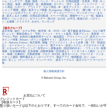
ーム
|
インテリア・収納
|
寝具・ベッド・マットレス
|
日用品雑貨・文房具・手芸
|
キッ
チン用品・食器・調理器具
|
花・観葉植物
|
ガーデン・DIY・工具
|
ペットフード ・ ペ
ット用品
|
スポーツ・アウトドア
|
ゴルフ用品
|
本
（
楽天ブックス
） |
ポイント
|
ネット
ショップ 開業・開店
|
楽天ウェブ検索
|
R-magazine（雑誌コラボ）
|
贈り物・ギフト
|
フ
ァッション公式ブランド
|
ポイントアップ
|
ディズニーゾーン
|
サンリオゾーン
|
まち
楽
|
楽天ふるさと納税
|
日用品翌日配達
|
スーパーDEAL
|
開催中イベント一覧
|
福袋＆
初売り
|
バレンタイン
|
ホワイトデー
|
母の日
|
父の日
|
お中元
|
敬老の日
|
ハロウィ
ン
|
お歳暮
|
クリスマス
|
おせち
|
ランキング
【楽天グループ】
楽天市場
|
旅行・ホテル予約・航空券
|
本・DVD・CD
|
電子書籍 楽天Kobo
|
ゴルフ場予
約
|
レシピ
|
車検見積もり・予約
|
イベント・チケット販売
|
写真プリント
|
美容室・ヘ
アサロン予約
|
女性向け健康管理サービス
|
物流委託・アウトソーシング
|
楽天スーパー
ポイント特集
|
Rebates（ポイント提携サイト）
|
楽天ポイントカード
|
おでかけでポイ
ント
|
Rakuten Fashion
|
地方競馬
|
競輪
|
アフィリエイト
|
ネット証券（株・FX・投資信
託）
|
カードローン
|
クレジットカード
|
電子マネー
|
決済システム
|
スマホでカード決
済
|
エネルギープランニング
|
住宅ローン変動金利（固定特約付き）・フラット35
|
損害
保険・生命保険比較
|
生命保険
|
自動車保険一括見積もり
|
インターネット銀行
|
ニュー
ス・検索
|
仕事紹介
|
不動産情報
|
ブログ
|
ROOM
|
楽天モバイル
|
プロバイダ・インタ
ーネット接続
|
無料通話＆メッセージアプリ
|
電話アプリ
|
動画配信
|
占い
|
toto・
BIG
|
宝くじ（ナンバーズ4・ナンバーズ3）
|
楽天イーグルス
|
楽天グループ サービス一
覧
個人情報保護方針
© Rakuten Group, Inc.
お支払について
クレジットカード
【取扱カード】
取り扱いカードは以下のとおりです。すべてのカード会社で、一括払いが可