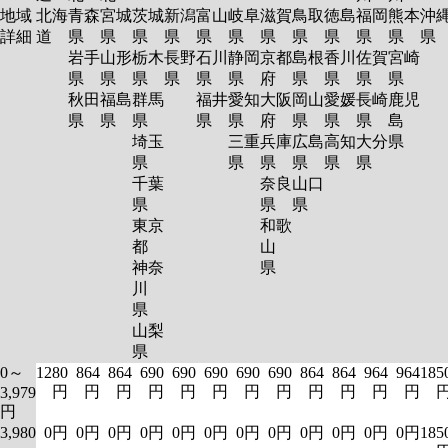
地域
北海
青森
宮城
茨城
新潟
富山
岐阜
滋賀
鳥取
徳島
福岡
熊本
沖
詳細
道
県
県
県
県
県
県
県
県
県
県
県
岩手
山形
栃木
長野
石川
静岡
京都
島根
香川
佐賀
宮崎
県
県
県
県
県
県
府
県
県
県
県
秋田
福島
群馬
福井
愛知
大阪
岡山
愛媛
長崎
鹿児
県
県
県
県
県
府
県
県
県
島
埼玉
三重
兵庫
広島
高知
大分
県
県
県
県
県
県
県
千葉
奈良
山口
県
県
県
東京
和歌
都
山
神奈
県
川
県
山梨
県
0～
1280
864
864
690
690
690
690
690
864
864
964
964
185
円
円
円
円
円
円
円
円
円
円
円
円
3,979
円
3,980
0円
0円
0円
0円
0円
0円
0円
0円
0円
0円
0円
0円
185