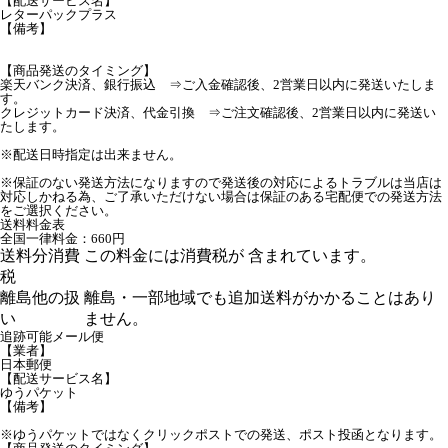
【配送サービス名】
レターパックプラス
【備考】
【商品発送のタイミング】
楽天バンク決済、銀行振込 ⇒ご入金確認後、2営業日以内に発送いたしま
す。
クレジットカード決済、代金引換 ⇒ご注文確認後、2営業日以内に発送い
たします。
※配送日時指定は出来ません。
※保証のない発送方法になりますので発送後の対応によるトラブルは当店は
対応しかねる為、ご了承いただけない場合は保証のある宅配便での発送方法
をご選択ください。
送料料金表
全国一律料金：660円
送料分消費
この料金には消費税が 含まれています。
税
離島他の扱
離島・一部地域でも追加送料がかかることはあり
い
ません。
追跡可能メール便
【業者】
日本郵便
【配送サービス名】
ゆうパケット
【備考】
※ゆうパケットではなくクリックポストでの発送、ポスト投函となります。