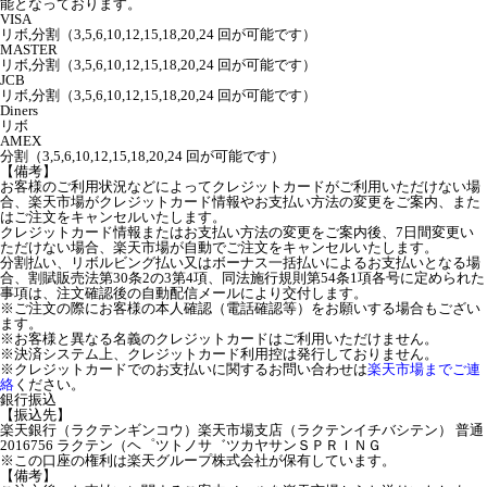
能となっております。
VISA
リボ,分割（3,5,6,10,12,15,18,20,24 回が可能です）
MASTER
リボ,分割（3,5,6,10,12,15,18,20,24 回が可能です）
JCB
リボ,分割（3,5,6,10,12,15,18,20,24 回が可能です）
Diners
リボ
AMEX
分割（3,5,6,10,12,15,18,20,24 回が可能です）
【備考】
お客様のご利用状況などによってクレジットカードがご利用いただけない場
合、楽天市場がクレジットカード情報やお支払い方法の変更をご案内、また
はご注文をキャンセルいたします。
クレジットカード情報またはお支払い方法の変更をご案内後、7日間変更い
ただけない場合、楽天市場が自動でご注文をキャンセルいたします。
分割払い、リボルビング払い又はボーナス一括払いによるお支払いとなる場
合、割賦販売法第30条2の3第4項、同法施行規則第54条1項各号に定められた
事項は、注文確認後の自動配信メールにより交付します。
※ご注文の際にお客様の本人確認（電話確認等）をお願いする場合もござい
ます。
※お客様と異なる名義のクレジットカードはご利用いただけません。
※決済システム上、クレジットカード利用控は発行しておりません。
※クレジットカードでのお支払いに関するお問い合わせは
楽天市場までご連
絡
ください。
銀行振込
【振込先】
楽天銀行（ラクテンギンコウ）楽天市場支店（ラクテンイチバシテン） 普通
2016756 ラクテン（ヘ゜ツトノサ゛ツカヤサンＳＰＲＩＮＧ
※この口座の権利は楽天グループ株式会社が保有しています。
【備考】