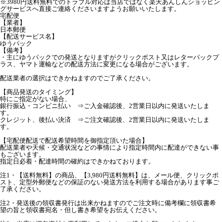
※3980円送料無料でのトラブル対応は当店ではなく楽天あんしんショッピン
グサービスへ直接ご連絡くださいますようお願いいたします。
宅配便
【業者】
日本郵便
【配送サービス名】
ゆうパック
【備考】
・主にゆうパックでの発送となりますがクリックポスト又はレターパックプ
ラス、ヤマト運輸などの配送方法に変更になる場合がございます。
配送業者の選択はできかねますのでご了承ください。
【商品発送のタイミング】
特にご指定がない場合、
銀行振込・コンビニ払い ⇒ご入金確認後、2営業日以内に発送いたしま
す。
クレジット、後払い決済 ⇒ご注文確認後、2営業日以内に発送いたしま
す。
【宅配便配送で配送希望時間を御指定頂いた場合】
配送業者や天候・交通状況などの事情により指定時間内に配達ができない事
もございます。
指定日必着・配達時間の確約はできかねております。
注1・【送料無料】の商品、【3,980円送料無料】は、メール便、クリックポ
スト、定型外郵便などの保証のない発送方法を利用する場合があります事ご
了承ください。
注2・発送後の領収書発行は出来かねますのでご注文時に備考欄に領収書希
望の旨と領収書宛名・但し書き希望をお伝えください。