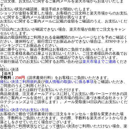
ご注文後、お支払いに関するご案内メールを楽天市場からお送りいたしま
す。
お支払い状況の確認後、発送手続きが開始いたします。
ショップが金額を変更した場合、お客様のご注文時と楽天市場からのお支払
いに関するご案内メール送信時で金額が異なります。
お支払いに関するご案内メールに記載の金額をご確認のうえ、お支払いくだ
さい。
7日以内にお支払いが確認できない場合、楽天市場が自動でご注文をキャン
セルいたします。
振込の取扱時間はご利用される金融機関のホームページなどを予めご確認く
ださい。連休時など、銀行窓口でお振込みができない場合は、ATMやネット
バンキングにてお振込みください。
誠に勝手ながら、振込手数料はお客様のご負担でお願いいたします。
※ご注文者様名義の口座よりお支払いください。ご注文者様以外の名義でお
支払いいただいた場合、お支払いの確認ができない場合がございます。
※銀行振込でのお支払いに関するお問い合わせは
楽天市場までご連絡
くださ
い。
後払い決済
【備考】
手数料：
250円
（請求書発行料）をお客様にご負担いただきます。
後払い決済ご利用規約
及び
個人情報の取扱いに係る事項
をご確認いただき、
ご同意のうえご利用ください。
各コンビニまたは銀行でお支払いいただけます。
商品発送後、注文者メールアドレスに対してお支払い用バーコード付きの請
求のご案内メールを送付します（楽天市場の指示に基づき株式会社ネットプ
ロテクションズよりご請求します）。メール受取後14日以内にお支払いくだ
さい。
後払い決済でのお支払い方法
お客様のご都合で請求書発行後に注文をキャンセル・金額を変更された場
合、手数料をご負担いただきます。その際、手数料を楽天ポイントから引き
落としをさせていただく場合がございます。
お客様のご利用状況などによって後払い決済がご利用いただけない場合、楽