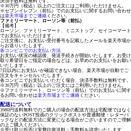
決済手数料は無料です。
※30万円（税込）以上のご注文にはご利用いただけません。
※セブンイレブン（前払）でのお支払いに関するお問い合わせ
は
楽天市場までご連絡
ください。
ファミリーマート、ローソン等（前払）
【備考】
ローソン、ファミリーマート、ミニストップ、セイコーマート
でお支払いいただけます。
ご注文後に、お支払い受付番号を記載したメールを楽天市場か
らお送りいたします。
各コンビニでのお支払い方法
お支払い状況の確認後、発送手続きが開始いたします。お受け
取り希望日をご指定の場合などは、お早めのお支払いをお願い
いたします。
7日以内にお支払いが確認できない場合、楽天市場が自動でご
注文をキャンセルいたします。
各コンビニでお支払いいただく場合、決済手数料は無料です。
※30万円（税込）以上のご注文にはご利用いただけません。
※ファミリーマート、ローソン等（前払）でのお支払いに関す
るお問い合わせは
楽天市場までご連絡
ください。
配送について
3980円送料無料でのご購入の場合の配送方法は宅配便ではなく
保証のないPOST投函のクリックポストや普通郵便・レターパ
ックなどの配送方法に変更になる場合がございますのでご理解
の上ご購入ください。
※受け取り拒否は実費往復送料・手数料を請求いたします。