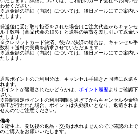
いたします。詳細については、ご利用のカード会社へお問い合
わせください。
※返金額の詳細（内訳）については、後日メールにてご案内い
たします。
発送後に受け取り拒否をされた場合はご注文代金からキャンセ
ル手数料（商品代金の10％）と送料の実費を差し引いて返金い
たします。
※クレジットカード決済、後払い決済の場合は、キャンセル手
数料＋送料の実費を請求させていただきます。
※返金額の詳細（内訳）については、後日メールにてご案内い
たします。
通常ポイントのご利用分は、キャンセル手続きと同時に返還さ
れます。
ポイントが返還されたかどうかは、
ポイント履歴
よりご確認下
さい。
※期間限定ポイントの利用期限を過ぎてからキャンセルや金額
修正が行われた場合、ポイントは失効扱いとなり、返還されま
せんのでご注意ください。
備考
※衛生上、発送後の返品・交換は承れませんのでご確認の上で
のご購入をお願いいたします。