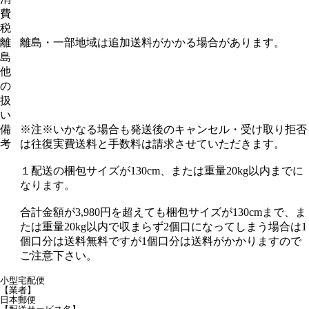
費
税
離
離島・一部地域は追加送料がかかる場合があります。
島
他
の
扱
い
備
※注※いかなる場合も発送後のキャンセル・受け取り拒否
考
は往復実費送料と手数料は請求させていただきます。
１配送の梱包サイズが130cm、または重量20kg以内までに
なります。
合計金額が3,980円を超えても梱包サイズが130cmまで、ま
たは重量20kg以内で収まらず2個口になってしまう場合は1
個口分は送料無料ですが1個口分は送料がかかりますので
ご注意下さい。
小型宅配便
【業者】
日本郵便