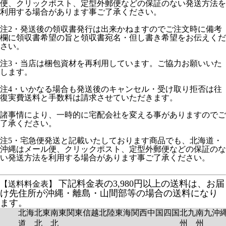
便、クリックポスト、定型外郵便などの保証のない発送方法を
利用する場合があります事ご了承ください。
注2・発送後の領収書発行は出来かねますのでご注文時に備考
欄に領収書希望の旨と領収書宛名・但し書き希望をお伝えくだ
さい。
注3・当店は梱包資材を再利用しています。ご協力お願いいた
します。
注4・いかなる場合も発送後のキャンセル・受け取り拒否は往
復実費送料と手数料は請求させていただきます。
諸事情により、一時的に宅配会社を変える事がありますのでご
了承ください。
注5・宅急便発送と記載いたしております商品でも、北海道・
沖縄はメール便、クリックポスト、定型外郵便などの保証のな
い発送方法を利用する場合があります事ご了承ください。
下記料金表の3,980円以上の送料は、お届
【送料料金表】
け先住所が沖縄・離島・山間部等の場合の送料になり
ます。
北海
北東
南東
関東
信越
北陸
東海
関西
中国
四国
北九
南九
沖
道
北
北
州
州