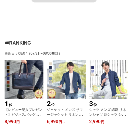
👑RANKING
更新日
：
08/07
（07/31〜08/06集計）
1
2
3
位
位
位
【レビュー記入プレゼン
ジャケット メンズ サマ
シャツ メンズ 綿麻 リネ
ト】ビジネスバッグ バッ
ージャケット リネンジャ
ンシャツ 麻シャツ シア
グ メンズ ビジネストー
ケット テーラードジャケ
サッカー 長袖 セットア
8,990
6,990
2,990
円
円
～
円
ト トートバッグ ビジネ
ット シャツ生地 綿麻 春
ップ(別売) 白シャツ スト