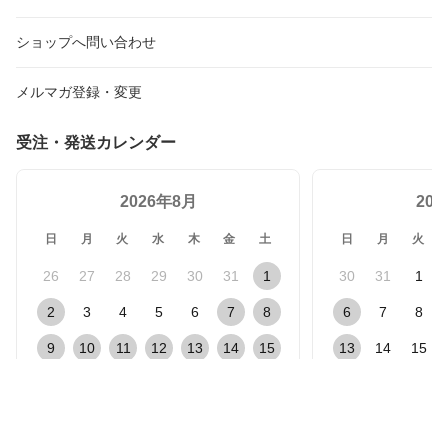
ショップへ問い合わせ
メルマガ登録・変更
受注・発送カレンダー
2026年8月
20
日
月
火
水
木
金
土
日
月
火
26
27
28
29
30
31
1
30
31
1
2
3
4
5
6
7
8
6
7
8
9
10
11
12
13
14
15
13
14
15
16
17
18
19
20
21
22
20
21
22
23
24
25
26
27
28
29
27
28
29