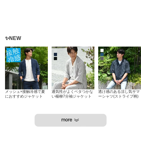
✨NEW
メッシュ×接触冷感で夏
通気性がよくベタつかな
透け感のある涼し気サマ
におすすめジャケット
い楊柳7分袖ジャケット
ーシャツ(ストライプ柄)