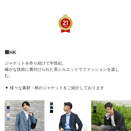
スバック 鞄 仕事用 通勤
夏秋 裏無 軽い 薄い 大き
ライプ 無地 春夏秋 白 紺
用 通勤鞄 大容量 出張 男
いサイズ クールビズ カ
青 茶 ホワイト ネイビー
性用 レザー 合成皮革 PU
ジュアル ビジネス 紺 青
ブラウン ブルー レギュ
レザー B4 ブラック ブラ
シアサッカー シャンブレ
ラーカラー 涼しい 大き
ウン ネイビー 黒 茶 紺
ー グレンチェック
いサイズ M L XL 2L LL 3
L 4L 5L
🏢HK
ジャケットを作り続けて半世紀。
確かな技術に裏付けられた美シルエットでファッションを楽し
む。
▼ 様々な素材・柄のジャケットをご紹介しております