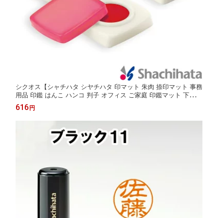
シクオス【シャチハタ シヤチハタ 印マット 朱肉 捺印マット 事務
用品 印鑑 はんこ ハンコ 判子 オフィス ご家庭 印鑑マット 下敷き
スタンプ台 ゴム印 なつ印】
616
円