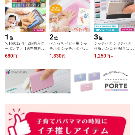
1
2
3
位
位
位
＼1個612円！2個購入ク
ぺたっち ベビー用 シャ
シャチハタ シヤチハタ
ーポンで／【送料無料】
チハタ シヤチハタ ペタ
住所 ハンコ 住所印 はん
PALM COLORS シャチ
ッチ スタンプ てがた 手
こ 住所スタンプ 一行印0
680
1,830
1,250
円
円
円
～
ハタ シヤチハタ Shachih
形 足形 あしがた スタン
560号 PORTE ポルテ (5
ata パームカラーズ First
プ台 ベビー 赤ちゃん 新
×60mm) キャップレス ヨ
Art ファーストアート ス
生児 出産祝い 内祝い 子
コ【印面付き】 住所印専
タンプパッド 手形 てが
ども 成長記録 インク イ
用 スタンプ 一行印 浸透
た 足形 あしがた メモリ
ンクが付かない 手が汚れ
印 Xスタンパー 入園 入
アル ギフト 手形・足形
ない ファーストアート
学 役所 インキ補充式 法
スタンプ 赤ちゃん イン
人 個人 慶弔 かわいい お
ク 子ども 誕生日 記念日
しゃれ オーダー ゴム印
出産祝い