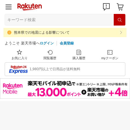
熊本県での地震による影響について
ようこそ 楽天市場へ
ログイン
会員登録
お気に入り
閲覧履歴
購入履歴
myクーポン
1,980円以上で日用品が送料無料