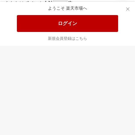
食品と日用品がお
掲載アイテム全品
日
得！
20%以上OFF！
ポ
ようこそ 楽天市場へ
ログイン
あなたはポイント
合計
倍
新規会員登録はこちら
最近チェックした商品
すべて見る