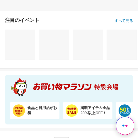
注目のイベント
すべて見る
お試しサイズ！お肌にやさしいおしりふき (80枚×6パック)【楽天オリジナル】
＼10％OFF／シールで貼るだけ！壁に固定★見守りカメラ ペット・留守番・屋内防犯にも
1,320円
3,280円
2,
割引価格
割引価格
割引価格
1,122
2,950
2,224
円
円
円