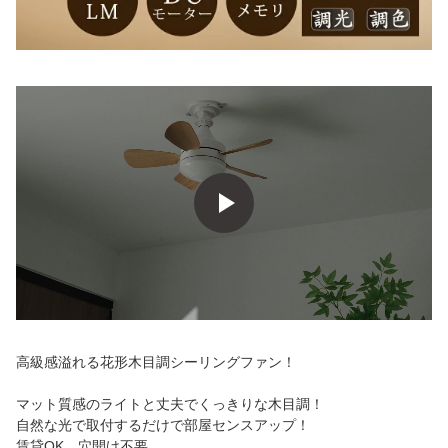
高級感溢れる花形木目調シーリングファン！
マット質感のライトと丈夫でくっきりな木目調！
自然な光で取付するだけで部屋センスアップ！
賃貸OK、穴開け不要