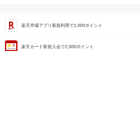
楽天市場アプリ新規利用で1,000ポイント
楽天カード新規入会で2,000ポイント
会員情報
楽天市場トップ
買い物かご
楽天のサービス一覧
お気に入り
出店のご案内
閲覧履歴
安心・安全の取り組み
購入履歴
ご利用ガイド
myクーポン
ヘルプ・問い合わせ