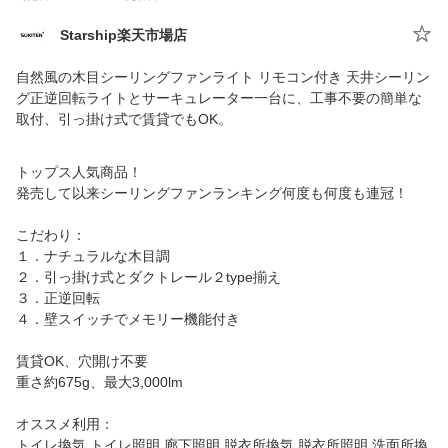
Starship楽天市場店
自然風の木目シーリングファンライト リモコン付き 天井シーリン
グ正逆回転ライトとサーキュレーター一台に、工事不要の簡単な
取付、引っ掛け式で賃貸でもOK。
トップス人気商品！
発売して以来シーリングファンランキング何度も何度も連冠！
こだわり：
１．ナチュラルな木目調
２．引っ掛け式とダクトレール２type揃え
３．正逆回転
４．壁スイッチでメモリー機能付き
賃貸OK、穴開け不要
重さ約675g、最大3,000lm
オススメ利用：
トイレ換気 トイレ照明 廊下照明 脱衣所換気 脱衣所照明 洗面所換