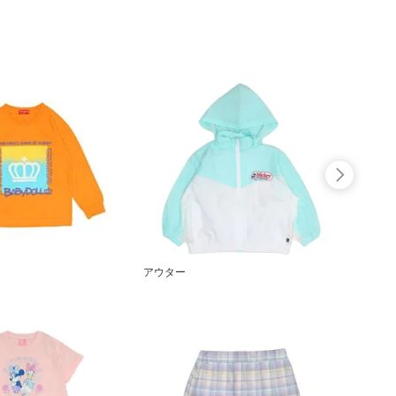
アウター
トレー