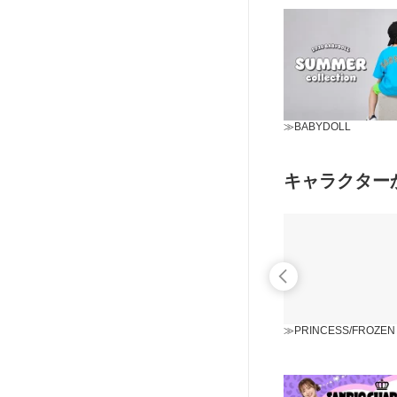
≫BABYDOLL
キャラクター
≫PRINCESS/FROZEN
≫PETER PAN