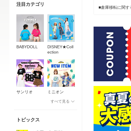
注目カテゴリ
■倉庫移転に関す
BABYDOLL
DISNEY★Coll
ection
サンリオ
ミニオン
すべて見る
トピックス