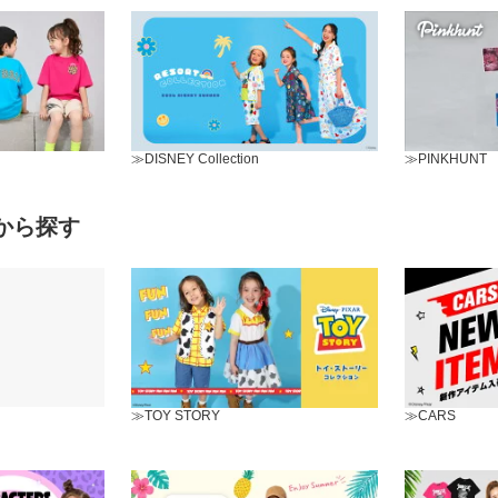
≫DISNEY Collection
≫PINKHUNT
から探す
≫TOY STORY
≫CARS