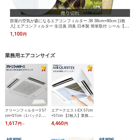
部屋の空気が森になるエアコンフィルター 38 38cm×80cm [1枚
入] エアコンフィルター 生活臭 消臭 日本製 簡単取付 シール【エ
アコンに貼るだけの簡単花粉対策】【公式】
1,100
円
業務用エアコンサイズ
クリーンフィルター3 57
エアークエストEX 57cm
cm×57cm（1パック2枚
×57cm 【2枚入】業務用
入）【日本製】貼るだけ
エアコン フィルター 防
1,617
4,460
円
～
円
簡単 エアコン用フィルタ
カビ 消臭 アンモニア臭
ー 交換 エアコン フィル
除去 抗菌 日本製 シール
ター 業務用エアコン 花
で簡単取り付け 取替えサ