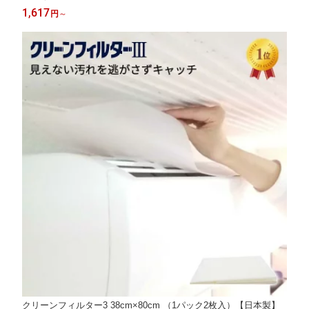
用エアコン 花粉対策 節電 ホコリ 集塵 防汚 花粉 粘着シール付 ウ
1,617
円
～
イルス 花粉症 アレルギー対策 大掃除
クリーンフィルター3 38cm×80cm （1パック2枚入）【日本製】