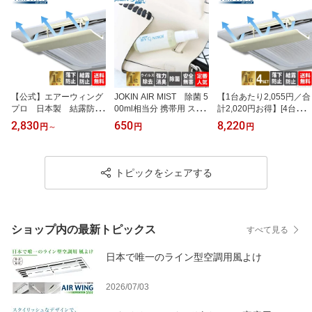
粉対策 節電 ホコリ 集塵
イン付 カビ エアコンフ
防汚 花粉 粘着シール付
ィルター 空気 清浄【貼
ウイルス 花粉症 アレル
るだけで空気清浄機エア
ギー対策 大掃除
コンに】【公式】
【公式】エアーウィング
JOKIN AIR MIST 除菌 5
【1台あたり2,055円／合
プロ 日本製 結露防止
00ml相当分 携帯用 スプ
計2,020円お得】[4台セ
マット付き エアコン 風
レーボトル付 除菌スプレ
ット] AIR WING Pro｜迷
2,830
650
8,220
円
～
円
円
除け カバー 省エネ・冷
ー ウイルス対策 消臭 ス
ったらこれ！定番モデル
房効率アップ・風向き調
プレー 除菌水 防災グッ
エアコンの直撃風を防い
整に 家庭・オフィス・
ズ 二酸化塩素錠剤 菌 風
で快適に 風よけ 冷房効
店舗用 シリーズ累計43
邪 ウイルス 二酸化塩素
率UP 省エネ 日本製 業務
トピックをシェアする
0万台突破 1～10台セッ
在宅ワーク テレワーク
用
ト 風よけ 冷房直撃風
水に溶かすだけ お手軽
による乾燥対策
除菌水【公式】
ショップ内の最新トピックス
すべて見る
日本で唯一のライン型空調用風よけ
2026/07/03