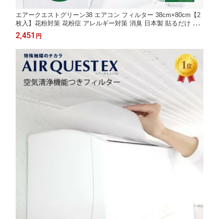
エアークエストグリーン38 エアコン フィルター 38cm×80cm【2
枚入】花粉対策 花粉症 アレルギー対策 消臭 日本製 貼るだけ 取
替えサイン付 エアコンフィルター 吸気口 予防 省エネ 掃除 【森
2,451
円
を抜ける済んだ風がお部屋に吹き渡る】