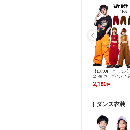
 ダンス
ダンススカート オレンジ チェック柄
【10%OFFクーポン
ト 110
スカート キッズダンス衣装 女の子 か
全6色 カーゴパンツ 
 hiphop
わいい スカート 子供服 演出服 舞台
しゃれ ボトムス 長
1,780
2,180
円
円
援団 練
団体服 hiphop キッズ服 花柄 キャミ
ンツ キッズ hiphop
安全パンツ
ソール ホワイト チアガール衣装 応援
服 カーゴパンツ レッ
 ステージ
団 K-pop ステージ衣装 発表会 躍動感
ン パープル ホワイト 
ワイト 無
いっぱい 夏服 普段着も楽ちん オシャ
P 韓国 クラス活動 
| ダンス衣装
レ 110-180
公演着 運動着