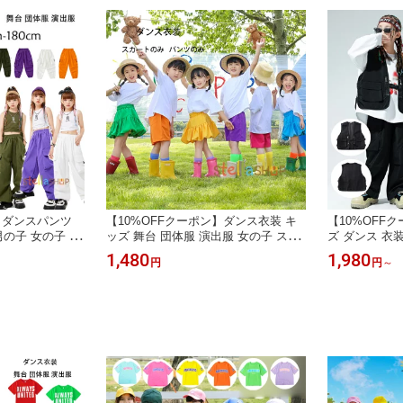
】ダンスパンツ
【10%OFFクーポン】ダンス衣装 キ
【10%OFF
男の子 女の子 お
ッズ 舞台 団体服 演出服 女の子 スカ
ズ ダンス 衣
ズボン、ロングパ
ート 男の子 ショーツ 普段着 応援団
かっこいい お
1,480
1,980
円
円
～
 舞台 団体服 演出
大合唱、クラス活動 ダンスウェア ヒ
カジュアル ヒ
ド モカ グリー
ップホップ チアリーディング ボトム
ス 韓国 k-p
オレンジ K-PO
ス バラ パープル オレンジ イエロー
ステージ着 hip
ショー 子供応援団
グリーン ブルー 100 110 120 130 140
演出服 110 120 
150 160 170 180
180