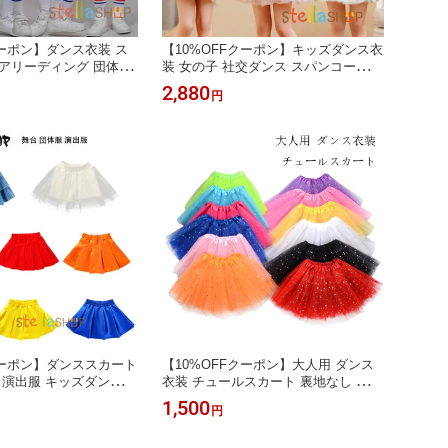
クーポン】ダンス衣装 ス
【10%OFFクーポン】キッズダンス衣
アリーディング 団体服
装 女の子 社交ダンス スパンコール
ダンス衣装 セットアッ
ワンピース チアガール ふわふわ ドレ
2,880
円
ダンスウェア ヒップホッ
ス キッズ ジャズダンス 演出服 子供
カートセット） 男の子
服 プリンセス ダンス衣装 チアリーダ
） 原宿系 体育祭 文化
ー チュチュスカート 応援団 イベント
そ出し 応援団 シルバー
発表会 舞台 団体服 ピンク イエロー
ル
ブルー 100-150
クーポン】ダンススカート
【10%OFFクーポン】大人用 ダンス
 演出服 キッズダンス衣
衣装 チュールスカート 裏地なし 透け
 ジャズダンス公演着 ガ
チュチュパニエスカート かわいい 女
1,500
円
カート 発表会 hiphop
性 成人 ダンス衣装 チュールスカート
 ダンス衣装 デニム スカー
全14色 レディース おしゃれ チュチュ