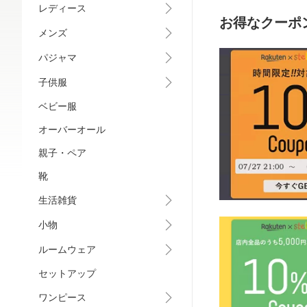
レディース
お得なクーポ
メンズ
パジャマ
子供服
ベビー服
オーバーオール
親子・ペア
靴
生活雑貨
小物
ルームウェア
セットアップ
ワンピース