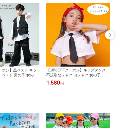
クーポン】黒ベスト キッ
【10%OFFクーポン】キッズダンス
【10
装 ベスト 男の子 女の子
不規則なシャツ 白シャツ 女の子 半袖
ルバー
しゃれ ベスト 長ズボン
シャツ へそ出し トップス 白シャツ
スパン
1,580
1,58
円
ップホップ ジャズダン
演出服 舞台 団体服 ガールズ ホワイ
演出服
op 発表会 応援団 団体服
ト シャツ hiphop K-pop 応援団 発表会
ト かわ
hop K-pop 舞台 団体服
演出服 団体服 白シャツ チアダンス
ダンス
130 140 150 160 170
チアガール 半袖 へそ出し シャツ 110
ンス j
120-160 170
公演服