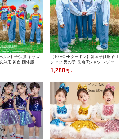
クーポン】子供服 キッズ
【10%OFFクーポン】韓国子供服 白T
女兼用 舞台 団体服 演
シャツ 男の子 長袖 Tシャツ レジャー
男の子 長袖 ストライプ
デイリー キッズ オーバーオール デニ
1,280
円
～
デニムパンツ オーバーオ
ムパンツ 舞台 団体服 演出服 学生 小
カート 学生 運動会 ス
学校、幼稚園、クラス活動 子供服 男
園着 通学着 かわいい
女兼用 白tシャツ サロペット パンツ
 小学校、幼稚園、クラ
大人気 110 120 130 140 150 160 170
180