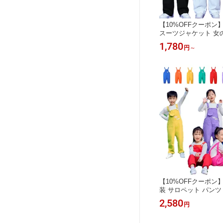
【10%OFFクーポン
スーツジャケット 女の
ザー 7色選べる 子供ダ
1,780
円
～
チアガール チアダンス
ーツ ジャケット 韓国 K
イベント 発表会 七五
スウェア キッズ ブレザ
青 紫 橘 110-180
【10%OFFクーポン
装 サロペット パンツ
ジ イエロー グリーン
2,580
円
ル バラ ホワイト オ
ッズダンス 男の子 女