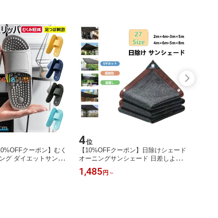
4
5
位
位
0%OFFクーポン】むく
【10%OFFクーポン】日除けシェード
【限定
ング ダイエットサンダ
オーニングサンシェード 日差しよけ
ハット
スリッパ ダイエット む
サンシェード 日よけシート 目隠しフ
釣り 
1,485
1,38
円
～
サンダル 健康スリッパ
ェンス 遮光シート 日除けシェード U
ーツ 
 足ツボサンダル ツボ
Vカット 四辺アルミ製ハトメ 200×30
傘帽子
オフィスサンダル ルー
0cm 300×400cm 遮光ネット 窓 庭 ベ
策 熱
内履き つぼっこサンダ
ランダ 廊下 屋外 園芸 農業用 取り付
戦 暑
ッパ
けも簡単 3m 6m 8m
デニン