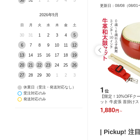
30
31
1
2
3
4
5
更新日
：
08/08
（08/01
2026年9月
日
月
火
水
木
金
土
30
31
1
2
3
4
5
6
7
8
9
10
11
12
13
14
15
16
17
18
19
20
21
22
23
24
25
26
27
28
29
30
1
2
3
休業日（受注・発送対応なし）
15
1
位
位
受注対応のみ
スパイクマ
【10%OFFクーポン配布中！】推しラ
【限定！10%OFFク
発送対応のみ
指圧マット
イフ めじるしアクセサリー 収納 キー
ット 牛皮張 首掛けス
さり感 痛
ホルダーピアスケース ジュエリーボ
ーカッション 3インチ
1,980
1,880
円
円
～
宅 室内
ックス ボックス キーホルダー収納 イ
ーチング 演奏会 お遊
 筋肉トレ
ヤリング収納 アクセサリーケース ス
練習 盛り上げ 和太鼓
レス解消
ライド式 ジュエリーボックス アクセ
供用 0歳～6歳以上 
日
サリースタンド ネックレス 収納 アク
| Pickup! 
セサリー 収納