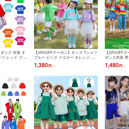
】ダンス 衣装 キ
【10%OFFクーポン】キッズ Tシャツ
【10%OFF
ャツ レッド ブル
ブルー ピンク イエロー オレンジ グ
ダンス衣装 男
 グリーン ダー
リーン パープル ダンス衣装 半袖 Tシ
出服 女の子 
1,380
1,480
円
～
円
～
ンク バラ 学生
ャツ 子供服 男の子 女の子 運動会 応
柄 Tシャツ 
 文化祭 学園祭
援団 tシャツ カジュアル ファッショ
ール デニムス
ツ クラス活動 レ
ン クラス活動 保育園 幼稚園 小学校
ポーツ大会 通
op ステージ衣装 原
ユニセックス Tシャツ ヒップホップ j
ダンスウェア
azz 原宿系
ス活動 応援団