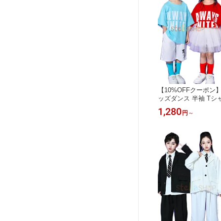
【10%OFFクーポン
ッズダンス 半袖 Tシ
ー オレンジ イエロー
1,280
円
～
クブルー パープル ピ
幼稚園 小学校 体育祭
女の子 男の子 Tシャ
ジャー hiphop K-p
宿系 100-170