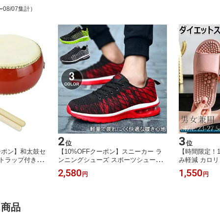
〜08/07集計）
2
3
位
位
ーポン】和太鼓セ
【10%OFFクーポン】スニーカー ラ
【時間限定！1
トラップ付き パ
ンニングシューズ スポーツシューズ
み軽減 カロリ
～10インチ マ
メンズ レディース 運動靴 軽量 ジョ
ル ダイエット
2,580
1,550
円
円
戯会 牛革 バチ
ギング ウォーキング マラソン ジム 2
くみ解消 健康
 打楽器 演奏 子
3.0cm～28.0cm 女性 男性 ジョギング
足つぼスリッパ
送料無料
シューズ ウォーキングシューズ 靴 ス
押しサンダル 
ポーツ シューズ 立ち仕事 エアーシュ
ムシューズ 室
注目商品
ーズ ランニング
ル お掃除スリ