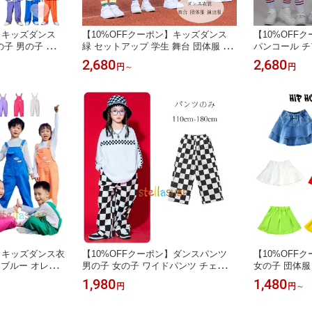
】キッズダンス
【10%OFFクーポン】キッズダンス
【10%OFF
子 男の子 ブレ
緑 セットアップ 学生 舞台 団体服 演
パンコール チ
ンス HIPHOP
出服 女の子(シャツ+ストラップワン
演出服 キッズ
2,680
2,680
円
～
円
 学生 長袖 ス
ピース) 男の子(シャツ+ショーツ) ダ
プ おしゃれ 
-pop 演出服
ンス衣装 半袖 ドット柄 シャツ 小学
プ 女の子（ス
三 普段着 ダン
校 クラス活動 ドラムショー 公演服
（パンツセット
ー 黒 白 赤 緑
かわいい 2点セット グリーン 撮影写
祭 学園祭 へ
真 110-180
ブルー パープ
】キッズダンス衣
【10%OFFクーポン】ダンスパンツ
【10%OFF
 ブルー オレン
男の子 女の子 ワイドパンツ チェック
女の子 団体服
 レッド パープ
パンツ ストレートレッグパンツ hipho
装 チアガール
1,980
1,480
円
円
～
ーバーオール キ
p K-pop 舞台 団体服 男女兼用 ボトム
ールズ 無地 ス
の子 サロペット
ス 長ズボン チェック柄 カジュアルパ
K-pop 舞台