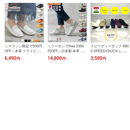
＼マラソン限定で500円
＼クーポンでmax 2000
スピーディーダック 890
OFF／本革 ドライビング
円OFF／日本製 本革 ス
0 SPEEDYDUCK レディ
シューズ ローファー モ
ニーカー VITANOVA ヴィ
ースソックススニーカー
6,490
14,800
3,500
円
～
円
～
円
カシン スリッポン レデ
タノーヴァ レディース
軽量 ニットシューズ 刺
ィース デッキシューズ
靴 スリッポン 外反母趾
繍飾り スリッポン 運動
幅広3E ローヒール サブ
対応 軽量 幅広3E ウォー
靴 レディース 3E ふわふ
リナ 大人 カジュアルシ
キングシューズ サイドフ
わ 伸縮素材 大人気 らく
ューズ 柔らかい 歩きや
ァスナー ライフスタイル
ちんスニーカー 誕生日
すい 疲れにくい 軽量 フ
コンフォートシューズ 厚
春 定番 スニーカー 再
ラットシューズ ぺたんこ
底 旅行 通勤 白 黒 履きや
入荷 人気 白 黒 グ
カジュアル To be continu
すい 母の日 プレゼント 6
レー
ed 70001
967