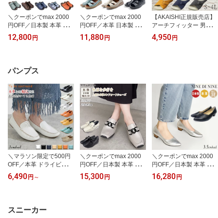
＼クーポンでmax 2000
＼クーポンでmax 2000
【AKAISHI正規販売店】
円OFF／日本製 本革 ス
円OFF／本革 日本製 コ
アーチフィッター 男女兼
ポーツナイン 2WAY サボ
ンフォートサンダル レデ
用 健康サンダル スリッ
12,800
11,880
4,950
円
円
円
風サンダル インコルジェ
ィース サンダル 軽量 幅
パ 室内用 ルームシュー
サンダル 疲れない オー
広 4E オープントゥ 3本
ズ オフィス サンダル 指
プントゥ くしゅくしゅ
バンド スリッポン サッ
圧 室内履き 履くだけで
レディース ストラップ
と履ける カジュアル 大
疲れをほぐす レディース
パンプス
レザー 甲高 幅広 外反母
人コーデ ゆったり 防滑
メンズ 外反母趾 足底筋
趾 神戸靴 コンフォート
甲高 外反母趾 疲れにく
膜炎 足トラブル 健康維
シューズ 幅広3E 痛くな
い 撥水 エルフ elfe 旅行
持 下半身 むくみ S～4L
い 走れる SPORTS NINE
SPORTSNINE AirSense
603
4039
Walk 0053
＼マラソン限定で500円
＼クーポンでmax 2000
＼クーポンでmax 2000
OFF／本革 ドライビング
円OFF／日本製 本革 厚
円OFF／日本製 本革 パ
シューズ ローファー モ
底 幅広3E レディース お
ンプス 痛くない 歩きや
6,490
15,300
16,280
円
～
円
円
カシン スリッポン レデ
しゃれ 天然皮革 レザー
すい 走れるローヒール
ィース デッキシューズ
スリッポン ローファー
消音リフト Vカットアー
幅広3E ローヒール サブ
コンフォート スニーカー
モンド チャンキーヒール
リナ 大人 カジュアルシ
パンチング 軽量ソール
ローヒール 3cmヒール
スニーカー
ューズ 柔らかい 歩きや
ビット付き チェーン ス
幅広3E 仕事 オフィス 通