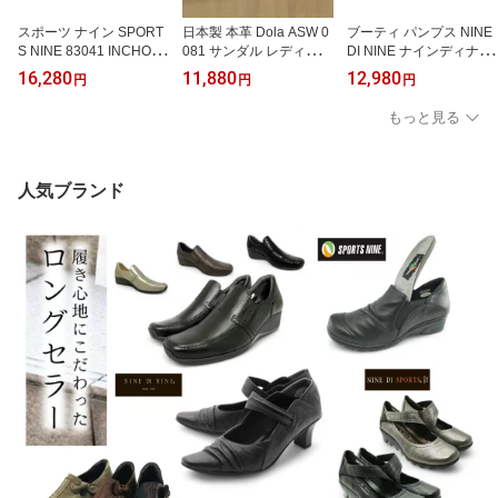
スポーツ ナイン SPORT
日本製 本革 Dola ASW 0
ブーティ パンプス NINE
S NINE 83041 INCHOLJ
081 サンダル レディース
DI NINE ナインディナイ
E インコルジェ カジュア
カジュアルサンダル レデ
ン 7805 3E 日本製 天然
16,280
11,880
12,980
円
円
円
ルブーツ サイドゴア サ
ィースパンチングサンダ
皮革 ヒール高6.5cm 消音
イドゴアブーツ 軽量 日
ル レディースサマーカジ
防滑 異素材の組み合わせ
もっと見る
本製 天然皮革 ワイドゴ
ュアル バックバンド 車
コンビ 美脚効果 誕生
ム 8304 スッと履ける 誕
の運転OK 誕生日 春 夏
日 人気 数量限定 再
生日
シンプル 白 黒 革 人気 S
入荷 デザイン シュー
PORTSNINE スポーツナ
ズ ヒール
人気ブランド
イン