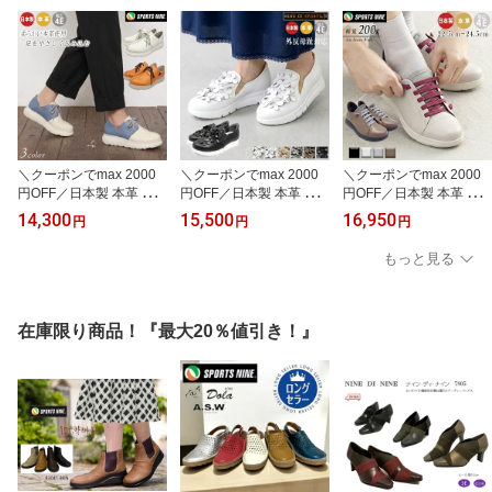
すい 疲れにくい 軽量 フ
クエアトゥ モカシン 美
勤 結婚式 二次会 パーテ
ラットシューズ ぺたんこ
脚効果 歩きやすい 疲れ
ィー 黒 白 靴 走れる フォ
カジュアル To be continu
にくい ヴィタノーヴァVI
ーマル 卒業式 入学式 81
ed 70001
TANOVA 6975
85
＼クーポンでmax 2000
＼クーポンでmax 2000
＼クーポンでmax 2000
円OFF／日本製 本革 ス
円OFF／日本製 本革 ス
円OFF／日本製 本革 手
ニーカー レディーススポ
リッポン スニーカー レ
を使わずに履ける レディ
14,300
15,500
16,950
円
円
円
ーツナイン ローカット
ディースローカット フラ
ース 立ったまま履ける靴
フラット 幅広4E スエー
ット 幅広4E スエード キ
介護用 介護シューズ ス
もっと見る
ド キャンバス デニム レ
ャンバス デニム レース
リッポン スニーカー ゴ
ース かわいい きれいめ
かわいい きれいめ おし
ム紐 室内シューズ 柔ら
おしゃれ 春夏 柔らかい
ゃれ 春夏 柔らかい 歩き
かい 歩きやすい 立ち仕
歩きやすい 介護用 立ち
やすい 介護用 立ち仕事
事 疲れない 履きやすい
在庫限り商品！『最大20％値引き！』
仕事 疲れない 履きやす
疲れない 履きやすい 軽
軽い 室内 外履き 通勤 プ
い 軽い プレゼント 9054
い プレゼント シルバー 5
レゼントスポーツナイン
3
7303
2400