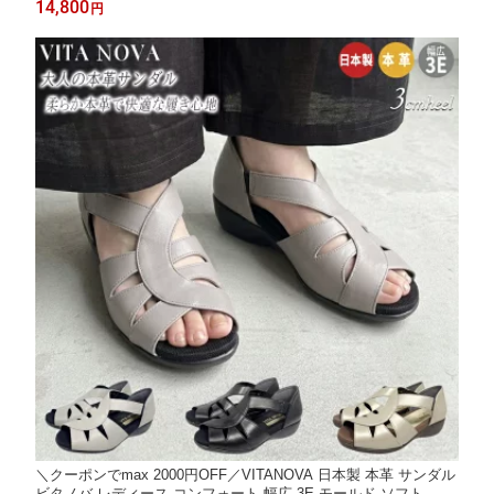
14,800
円
サンダル グルカサンダル レザー 外反母趾対応 おしゃれ 美脚効果
SPORTS NINE
＼クーポンでmax 2000円OFF／VITANOVA 日本製 本革 サンダル
ビタノバ レディース コンフォート 幅広 3E モールド ソフト カジ