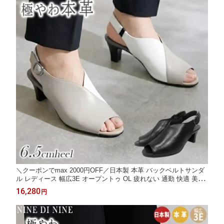
＼クーポンでmax 2000円OFF／日本製 本革 バックベルトサンダ
ル レディース 幅広3E オープントゥ OL 疲れない 通勤 快適 美脚
歩きやすい 疲れにくい おしゃれ 静音 クッション 軽量 コンフォ
16,280
円
ートサンダル 擦れにくい ninedinine 6758