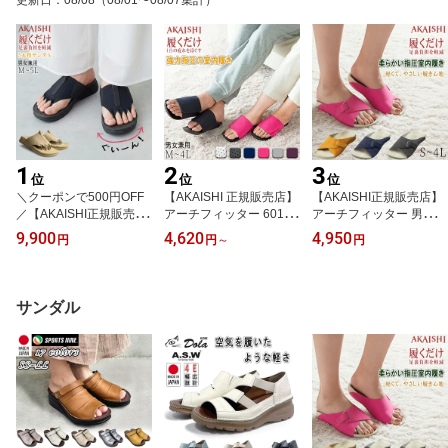
シューズ 幅広3E 痛くな
底 旅行 通勤 白 黒 履きや
ラットシューズ ぺたんこ
い 走れる SPORTS NINE
すい 母の日 プレゼント 6
カジュアル To be continu
4039
967
ed 70001
1
2
3
位
位
位
＼クーポンで500円OFF
【AKAISHI 正規販売店】
【AKAISHI正規販売店】
／【AKAISHI正規販売
アーチフィッター 601 A
アーチフィッター 男女兼
店】AKAISHI アカイシ 1
KAISHI 室内履きスリッ
用 健康サンダル スリッ
9,900
4,620
4,950
円
円
～
円
70 5本指リリース リカバ
パ 健康サンダル ルーム
パ 室内用 ルームシュー
リーサンダル 5本指サン
シューズ オフィスサンダ
ズ オフィス サンダル 指
ダル 足指ストレッチ ア
ル レディース メンズ 男
圧 室内履き 履くだけで
ーチサポート 外反母趾
女兼用 指圧 外反母趾 足
疲れをほぐす レディース
サンダル
偏平足 幅広 甲高 足裏サ
底筋膜炎 M L LL 3L 4L
メンズ 外反母趾 足底筋
ポート クッション 軽量
春 夏 秋 冬
膜炎 足トラブル 健康維
疲れにくい 男女兼用 室
持 下半身 むくみ S～4L
内履き 屋外履き 健康サ
603
ンダル M～5L