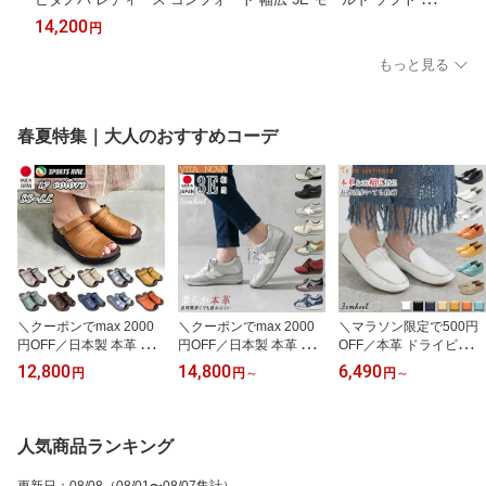
ュアル ローヒール 歩きやすい 柔らかい 擦れにくい 疲れにくい
14,200
円
旅行 お出かけ 母の日 プレゼント VITA NOVA 8826
もっと見る
春夏特集｜大人のおすすめコーデ
＼クーポンでmax 2000
＼クーポンでmax 2000
＼マラソン限定で500円
円OFF／日本製 本革 ス
円OFF／日本製 本革 ス
OFF／本革 ドライビング
ポーツナイン 2WAY サボ
ニーカー VITANOVA ヴィ
シューズ ローファー モ
12,800
14,800
6,490
円
円
～
円
～
風サンダル インコルジェ
タノーヴァ レディース
カシン スリッポン レデ
サンダル 疲れない オー
靴 スリッポン 外反母趾
ィース デッキシューズ
プントゥ くしゅくしゅ
対応 軽量 幅広3E ウォー
幅広3E ローヒール サブ
レディース ストラップ
キングシューズ サイドフ
リナ 大人 カジュアルシ
人気商品ランキング
レザー 甲高 幅広 外反母
ァスナー ライフスタイル
ューズ 柔らかい 歩きや
趾 神戸靴 コンフォート
コンフォートシューズ 厚
すい 疲れにくい 軽量 フ
更新日
：
08/08
（08/01〜08/07集計）