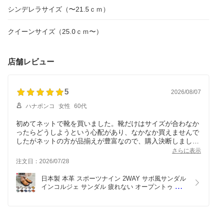
シンデレラサイズ（〜21.5ｃｍ）
クイーンサイズ（25.0ｃｍ〜）
店舗レビュー
5
2026/08/07
ハナポンコ
女性
60代
初めてネットで靴を買いました。靴だけはサイズが合わなか
ったらどうしようという心配があり、なかなか買えませんで
したがネットの方が品揃えが豊富なので、購入決断しまし
た。到着して履いてみたら、とても心地よかったです。柄も
さらに表示
洋服に合わせやすく気に入りました。買って良かったです！
注文日：2026/07/28
日本製 本革 スポーツナイン 2WAY サボ風サンダル 
インコルジェ サンダル 疲れない オープントゥ くし
ゅくしゅ レディース ストラップ レザー  甲高 幅広 
外反母趾 神戸靴 コンフォートシューズ  幅広3E 痛
くない 走れる  SPORTS NINE 4039