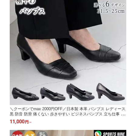
＼クーポンでmax 2000円OFF／日本製 本革 パンプス レディース
黒 防音 防滑 痛くない 歩きやすい ビジネスパンプス 立ち仕事 靴
リクルート フォーマル ヒール ローヒール 靴 ラウンドトゥ 外反
11,000
円
～
母趾気味 通勤 冠婚葬祭 就活 葬式 入園式 卒業式 入学式 NINEDIN
INE