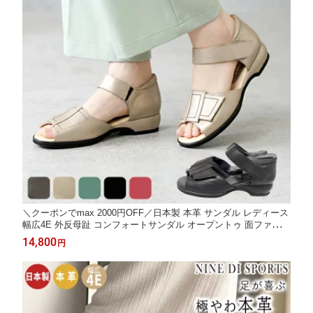
＼クーポンでmax 2000円OFF／日本製 本革 サンダル レディース
幅広4E 外反母趾 コンフォートサンダル オープントゥ 面ファスナ
ー ローヒール 甲高 歩きやすい 疲れにくい 履きやすい 軽量 バッ
14,800
円
クベルト サンダル おしゃれ 40代 50代 60代 夏 蒸れない 母の日
MODENINE3010