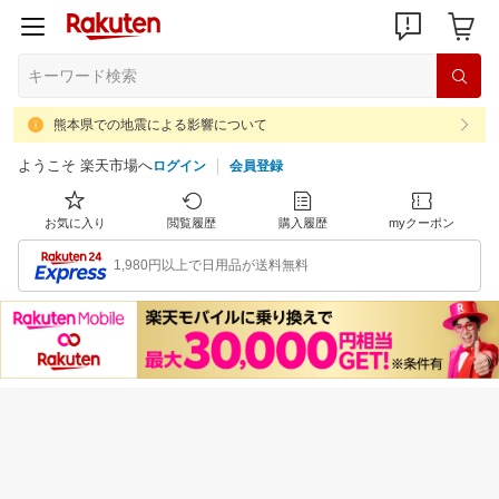
熊本県での地震による影響について
ようこそ 楽天市場へ
ログイン
会員登録
お気に入り
閲覧履歴
購入履歴
myクーポン
1,980円以上で日用品が送料無料