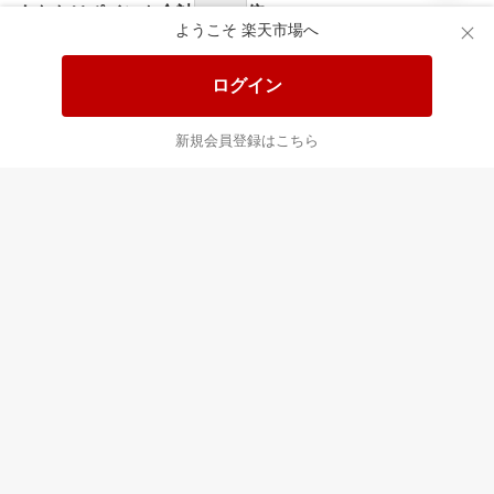
食品と日用品がお
掲載アイテム全品
日
得！
20%以上OFF！
ポ
ようこそ 楽天市場へ
ログイン
あなたはポイント
合計
倍
新規会員登録はこちら
最近チェックした商品
すべて見る