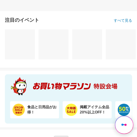
注目のイベント
すべて見る
＼18％OFF／ 強炭酸水 500ml×24本 富士山の天然水使用！ラベルレスでゴミ捨ても楽
【楽天オリジナル】3つのカラー選べる、立体マスク＼約3か月使える大容量／
1,580円
1,760円
7,
割引価格
割引価格
割引価格
1,280
1,496
4,980
円
円
円