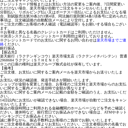
はご注文をキャンセルいたします。
クレジットカード情報またはお支払い方法の変更をご案内後、7日間変更い
ただけない場合、楽天市場が自動でご注文をキャンセルいたします。
分割払い、リボルビング払い又はボーナス一括払いによるお支払いとなる場
合、割賦販売法第30条2の3第4項、同法施行規則第54条1項各号に定められた
事項は、注文確認後の自動配信メールにより交付します。
※ご注文の際にお客様の本人確認（電話確認等）をお願いする場合もござい
ます。
※お客様と異なる名義のクレジットカードはご利用いただけません。
※決済システム上、クレジットカード利用控は発行しておりません。
※クレジットカードでのお支払いに関するお問い合わせは
楽天市場までご連
絡
ください。
銀行振込
【振込先】
楽天銀行（ラクテンギンコウ）楽天市場支店（ラクテンイチバシテン） 普通
2968684 ラクテン（ＳＴＨＥＮＩＣ
※この口座の権利は楽天グループ株式会社が保有しています。
【備考】
ご注文後、お支払いに関するご案内メールを楽天市場からお送りいたしま
す。
お支払い状況の確認後、発送手続きが開始いたします。
ショップが金額を変更した場合、お客様のご注文時と楽天市場からのお支払
いに関するご案内メール送信時で金額が異なります。
お支払いに関するご案内メールに記載の金額をご確認のうえ、お支払いくだ
さい。
14日以内にお支払いが確認できない場合、楽天市場が自動でご注文をキャン
セルいたします。
振込の取扱時間はご利用される金融機関のホームページなどを予めご確認く
ださい。連休時など、銀行窓口でお振込みができない場合は、ATMやネット
バンキングにてお振込みください。
誠に勝手ながら、振込手数料はお客様のご負担でお願いいたします。
※ご注文者様名義の口座よりお支払いください。ご注文者様以外の名義でお