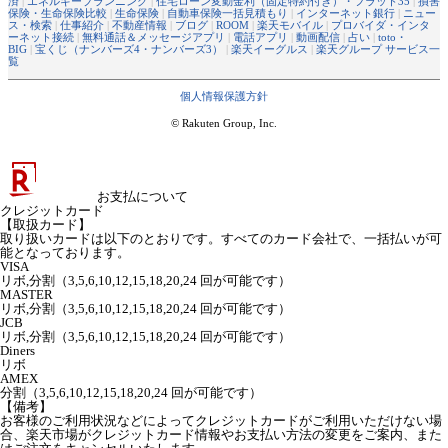
済
|
エネルギープランニング
|
住宅ローン変動金利（固定特約付き）・フラット35
|
損害
保険・生命保険比較
|
生命保険
|
自動車保険一括見積もり
|
インターネット銀行
|
ニュー
ス・検索
|
仕事紹介
|
不動産情報
|
ブログ
|
ROOM
|
楽天モバイル
|
プロバイダ・インタ
ーネット接続
|
無料通話＆メッセージアプリ
|
電話アプリ
|
動画配信
|
占い
|
toto・
BIG
|
宝くじ（ナンバーズ4・ナンバーズ3）
|
楽天イーグルス
|
楽天グループ サービス一
覧
個人情報保護方針
© Rakuten Group, Inc.
お支払について
クレジットカード
【取扱カード】
取り扱いカードは以下のとおりです。すべてのカード会社で、一括払いが可
能となっております。
VISA
リボ,分割（3,5,6,10,12,15,18,20,24 回が可能です）
MASTER
リボ,分割（3,5,6,10,12,15,18,20,24 回が可能です）
JCB
リボ,分割（3,5,6,10,12,15,18,20,24 回が可能です）
Diners
リボ
AMEX
分割（3,5,6,10,12,15,18,20,24 回が可能です）
【備考】
お客様のご利用状況などによってクレジットカードがご利用いただけない場
合、楽天市場がクレジットカード情報やお支払い方法の変更をご案内、また