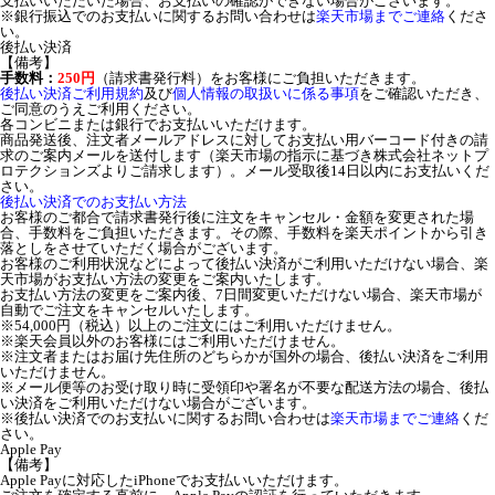
支払いいただいた場合、お支払いの確認ができない場合がございます。
※銀行振込でのお支払いに関するお問い合わせは
楽天市場までご連絡
くださ
い。
後払い決済
【備考】
手数料：
250円
（請求書発行料）をお客様にご負担いただきます。
後払い決済ご利用規約
及び
個人情報の取扱いに係る事項
をご確認いただき、
ご同意のうえご利用ください。
各コンビニまたは銀行でお支払いいただけます。
商品発送後、注文者メールアドレスに対してお支払い用バーコード付きの請
求のご案内メールを送付します（楽天市場の指示に基づき株式会社ネットプ
ロテクションズよりご請求します）。メール受取後14日以内にお支払いくだ
さい。
後払い決済でのお支払い方法
お客様のご都合で請求書発行後に注文をキャンセル・金額を変更された場
合、手数料をご負担いただきます。その際、手数料を楽天ポイントから引き
落としをさせていただく場合がございます。
お客様のご利用状況などによって後払い決済がご利用いただけない場合、楽
天市場がお支払い方法の変更をご案内いたします。
お支払い方法の変更をご案内後、7日間変更いただけない場合、楽天市場が
自動でご注文をキャンセルいたします。
※54,000円（税込）以上のご注文にはご利用いただけません。
※楽天会員以外のお客様にはご利用いただけません。
※注文者またはお届け先住所のどちらかが国外の場合、後払い決済をご利用
いただけません。
※メール便等のお受け取り時に受領印や署名が不要な配送方法の場合、後払
い決済をご利用いただけない場合がございます。
※後払い決済でのお支払いに関するお問い合わせは
楽天市場までご連絡
くだ
さい。
Apple Pay
【備考】
Apple Payに対応したiPhoneでお支払いいただけます。