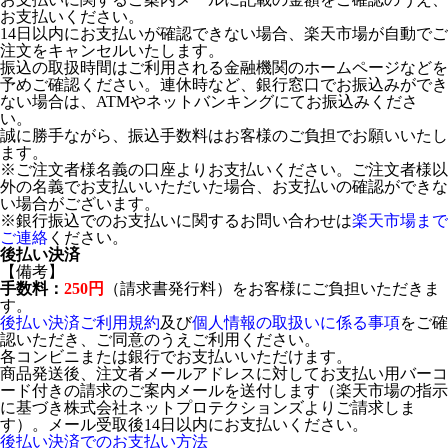
お支払いください。
14日以内にお支払いが確認できない場合、楽天市場が自動でご
注文をキャンセルいたします。
振込の取扱時間はご利用される金融機関のホームページなどを
予めご確認ください。連休時など、銀行窓口でお振込みができ
ない場合は、ATMやネットバンキングにてお振込みくださ
い。
誠に勝手ながら、振込手数料はお客様のご負担でお願いいたし
ます。
※ご注文者様名義の口座よりお支払いください。ご注文者様以
外の名義でお支払いいただいた場合、お支払いの確認ができな
い場合がございます。
※銀行振込でのお支払いに関するお問い合わせは
楽天市場まで
ご連絡
ください。
後払い決済
【備考】
手数料：
250円
（請求書発行料）をお客様にご負担いただきま
す。
後払い決済ご利用規約
及び
個人情報の取扱いに係る事項
をご確
認いただき、ご同意のうえご利用ください。
各コンビニまたは銀行でお支払いいただけます。
商品発送後、注文者メールアドレスに対してお支払い用バーコ
ード付きの請求のご案内メールを送付します（楽天市場の指示
に基づき株式会社ネットプロテクションズよりご請求しま
す）。メール受取後14日以内にお支払いください。
後払い決済でのお支払い方法