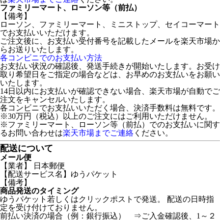
ファミリーマート、ローソン等（前払）
【備考】
ローソン、ファミリーマート、ミニストップ、セイコーマート
でお支払いいただけます。
ご注文後に、お支払い受付番号を記載したメールを楽天市場か
らお送りいたします。
各コンビニでのお支払い方法
お支払い状況の確認後、発送手続きが開始いたします。お受け
取り希望日をご指定の場合などは、お早めのお支払いをお願い
いたします。
14日以内にお支払いが確認できない場合、楽天市場が自動でご
注文をキャンセルいたします。
各コンビニでお支払いいただく場合、決済手数料は無料です。
※30万円（税込）以上のご注文にはご利用いただけません。
※ファミリーマート、ローソン等（前払）でのお支払いに関す
るお問い合わせは
楽天市場までご連絡
ください。
配送について
メール便
【業者】 日本郵便
【配送サービス名】ゆうパケット
【備考】
商品発送のタイミング
ゆうパケット若しくはクリックポストで発送。 配送の日時指
定を受け付けておりません。
前払い決済の場合（例：銀行振込） ⇒ご入金確認後、1～２