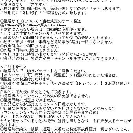
クリックポスト、ゆうパケットは送料を安く抑えることができて、
大変お得なサービスですが、
お届けまでに時間が掛かる、保証が無いなどのデメリットもあります。
ご利用前にご利用条件のご確認をお願い致します。
〇配送サイズについて：当社規定のケース発送
幅320mm×高さ230mm×厚み10～30mm
※封筒に入らない場合は、自動的に宅配便へ変更、
もしくはご注文をキャンセルとさせて頂きます。
〇通常商品との同梱はできません（宅配便での発送となります）。
〇紛失・破損・遅延・未着など発送事故保証は一切ございません。
〇代金引換のご利用はできません。
〇お届け日時の指定はできません。
〇お届けまでに時間が掛かります（発送から2～5日程度）
〇商品発送後は、発送先変更・キャンセルをすることができません。
＜ご利用条件＞
〇配送方法で【ゆうパケット】をご選択ください。
【ゆうパケット可】商品でも【宅配便】をお選びいただいた場合は、
宅配便でのお届けになります。
〇代引き決済はご利用不可。代引き決済で【ゆうパケット】をお選び頂いた
場合は、
自動的に宅配便に変更とさせて頂きます。
〇発送後のキャンセル、発送先の変更はできません。
〇配達日時の指定はできません。
また発送からお届けまでに２～５日程かかります。
〇正確な住所をご記載頂かないとお届けできないケースがあります
（マンションなど集合住宅の場合はお部屋番号まで必須）
また、ポストがない、投函口が小さくて入らない、
カギが掛かっているなどの場合には持ち帰りとなり、不在票が入るケースが
あります。
〇運送時の紛失・破損・遅延・未着など発送事故保証は一切ございません。