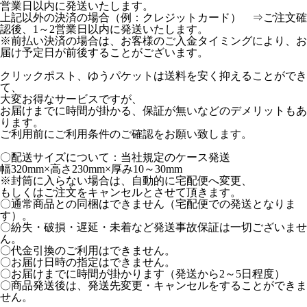
営業日以内に発送いたします。
上記以外の決済の場合（例：クレジットカード） ⇒ご注文確
認後、1～2営業日以内に発送いたします。
※前払い決済の場合は、お客様のご入金タイミングにより、お
届け予定日が前後することがございます。
クリックポスト、ゆうパケットは送料を安く抑えることができ
て、
大変お得なサービスですが、
お届けまでに時間が掛かる、保証が無いなどのデメリットもあ
ります。
ご利用前にご利用条件のご確認をお願い致します。
〇配送サイズについて：当社規定のケース発送
幅320mm×高さ230mm×厚み10～30mm
※封筒に入らない場合は、自動的に宅配便へ変更、
もしくはご注文をキャンセルとさせて頂きます。
〇通常商品との同梱はできません（宅配便での発送となりま
す）。
〇紛失・破損・遅延・未着など発送事故保証は一切ございませ
ん。
〇代金引換のご利用はできません。
〇お届け日時の指定はできません。
〇お届けまでに時間が掛かります（発送から2～5日程度）
〇商品発送後は、発送先変更・キャンセルをすることができま
せん。