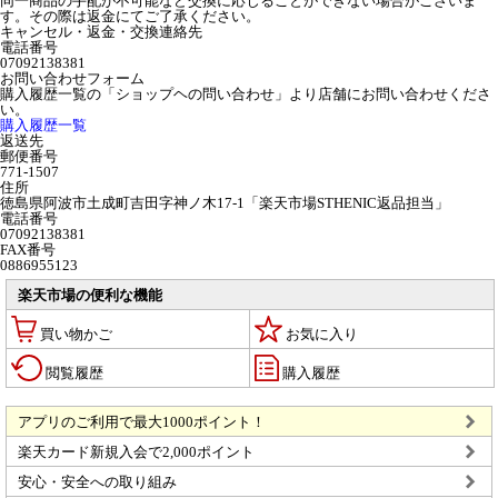
同一商品の手配が不可能など交換に応じることができない場合がございま
す。その際は返金にてご了承ください。
キャンセル・返金・交換連絡先
電話番号
07092138381
お問い合わせフォーム
購入履歴一覧の「ショップヘの問い合わせ」より店舗にお問い合わせくださ
い。
購入履歴一覧
返送先
郵便番号
771-1507
住所
徳島県阿波市土成町吉田字神ノ木17-1「楽天市場STHENIC返品担当」
電話番号
07092138381
FAX番号
0886955123
楽天市場の便利な機能
買い物かご
お気に入り
閲覧履歴
購入履歴
アプリのご利用で最大1000ポイント！
楽天カード新規入会で2,000ポイント
安心・安全への取り組み