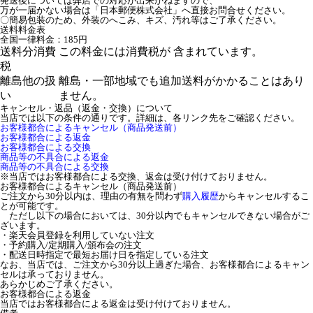
発送後については弊店での対応が出来かねますので、
万が一届かない場合は「日本郵便株式会社」へ直接お問合せください。
〇簡易包装のため、外装のへこみ、キズ、汚れ等はご了承ください。
送料料金表
全国一律料金：185円
送料分消費
この料金には消費税が 含まれています。
税
離島他の扱
離島・一部地域でも追加送料がかかることはあり
い
ません。
キャンセル・返品（返金・交換）について
当店では以下の条件の通りです。詳細は、各リンク先をご確認ください。
お客様都合によるキャンセル（商品発送前）
お客様都合による返金
お客様都合による交換
商品等の不具合による返金
商品等の不具合による交換
※当店ではお客様都合による交換、返金は受け付けておりません。
お客様都合によるキャンセル（商品発送前）
ご注文から30分以内は、理由の有無を問わず
購入履歴
からキャンセルするこ
とが可能です。
ただし以下の場合においては、30分以内でもキャンセルできない場合がご
ざいます。
・楽天会員登録を利用していない注文
・予約購入/定期購入/頒布会の注文
・配送日時指定で最短お届け日を指定している注文
なお、当店では、ご注文から30分以上過ぎた場合、お客様都合によるキャン
セルは承っておりません。
あらかじめご了承ください。
お客様都合による返金
当店ではお客様都合による返金は受け付けておりません。