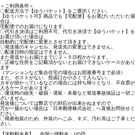
＜ご利用条件＞
〇配送方法で【ゆうパケット】をご選択ください。
【ゆうパケット可】商品でも【宅配便】をお選びいただいた場
合は、
宅配便でのお届けになります。
〇代引き決済はご利用不可。代引き決済で【ゆうパケット】を
お選び頂いた場合は、
自動的に宅配便に変更とさせて頂きます。
〇発送後のキャンセル、発送先の変更はできません。
〇配達日時の指定はできません。
また発送からお届けまでに２～５日程かかります。
〇正確な住所をご記載頂かないとお届けできないケースがあり
ます
（マンションなど集合住宅の場合はお部屋番号まで必須）
また、ポストがない、投函口が小さくて入らない、
カギが掛かっているなどの場合には持ち帰りとなり、不在票が
入るケースがあります。
〇運送時の紛失・破損・遅延・未着など発送事故保証は一切ご
ざいません。
発送後については弊店での対応が出来かねますので、
万が一届かない場合は「日本郵便株式会社」へ直接お問合せく
ださい。
〇簡易包装のため、外装のへこみ、キズ、汚れ等はご了承くだ
さい。
【送料料金表】
全国一律料金：185円