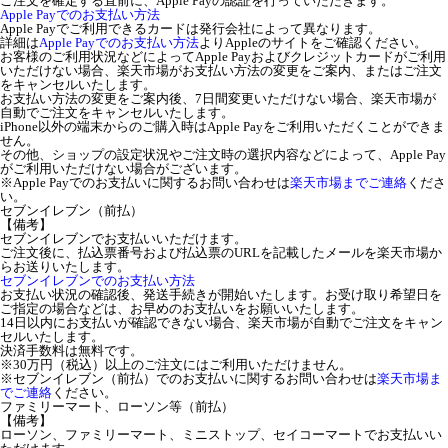
ご注文を確定する直前に、Apple Payの認証を行っていただきます。
Apple Payでのお支払い方法
Apple Payでご利用できるカードは発行会社によって異なります。
詳細は
Apple Payでのお支払い方法
よりAppleのサイトをご確認ください。
お客様のご利用状況などによってApple Payおよびクレジットカードがご利用
いただけない場合、楽天市場がお支払い方法の変更をご案内、またはご注文
をキャンセルいたします。
お支払い方法の変更をご案内後、7日間変更いただけない場合、楽天市場が
自動でご注文をキャンセルいたします。
iPhone以外の端末からのご購入時はApple Payをご利用いただくことができま
せん。
その他、ショップの設定状況やご注文時の選択内容などによって、Apple Pay
がご利用いただけない場合がございます。
※Apple Payでのお支払いに関するお問い合わせは
楽天市場までご連絡
くださ
い。
セブンイレブン（前払）
【備考】
セブンイレブンでお支払いいただけます。
ご注文後に、払込票番号および払込票のURLを記載したメールを楽天市場か
らお送りいたします。
セブンイレブンでのお支払い方法
お支払い状況の確認後、発送手続きが開始いたします。お受け取り希望日を
ご指定の場合などは、お早めのお支払いをお願いいたします。
14日以内にお支払いが確認できない場合、楽天市場が自動でご注文をキャン
セルいたします。
決済手数料は無料です。
※30万円（税込）以上のご注文にはご利用いただけません。
※セブンイレブン（前払）でのお支払いに関するお問い合わせは
楽天市場ま
でご連絡
ください。
ファミリーマート、ローソン等（前払）
【備考】
ローソン、ファミリーマート、ミニストップ、セイコーマートでお支払いい