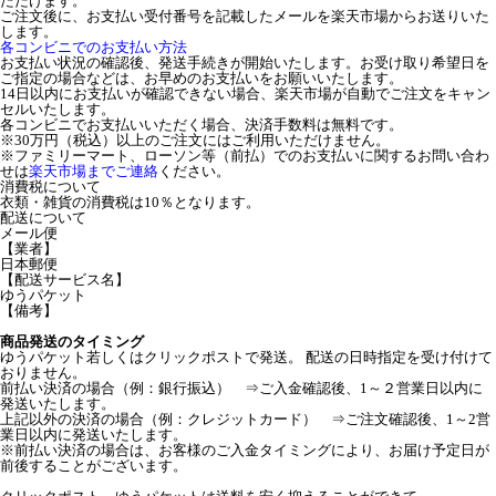
ただけます。
ご注文後に、お支払い受付番号を記載したメールを楽天市場からお送りいた
します。
各コンビニでのお支払い方法
お支払い状況の確認後、発送手続きが開始いたします。お受け取り希望日を
ご指定の場合などは、お早めのお支払いをお願いいたします。
14日以内にお支払いが確認できない場合、楽天市場が自動でご注文をキャン
セルいたします。
各コンビニでお支払いいただく場合、決済手数料は無料です。
※30万円（税込）以上のご注文にはご利用いただけません。
※ファミリーマート、ローソン等（前払）でのお支払いに関するお問い合わ
せは
楽天市場までご連絡
ください。
消費税について
衣類・雑貨の消費税は10％となります。
配送について
メール便
【業者】
日本郵便
【配送サービス名】
ゆうパケット
【備考】
商品発送のタイミング
ゆうパケット若しくはクリックポストで発送。 配送の日時指定を受け付けて
おりません。
前払い決済の場合（例：銀行振込） ⇒ご入金確認後、1～２営業日以内に
発送いたします。
上記以外の決済の場合（例：クレジットカード） ⇒ご注文確認後、1～2営
業日以内に発送いたします。
※前払い決済の場合は、お客様のご入金タイミングにより、お届け予定日が
前後することがございます。