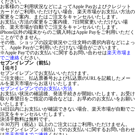
ください。
お客様のご利用状況などによってApple Payおよびクレジット
カードがご利用いただけない場合、楽天市場がお支払い方法の
変更をご案内、またはご注文をキャンセルいたします。
お支払い方法の変更をご案内後、7日間変更いただけない場
合、楽天市場が自動でご注文をキャンセルいたします。
iPhone以外の端末からのご購入時はApple Payをご利用いただく
ことができません。
その他、ショップの設定状況やご注文時の選択内容などによっ
て、Apple Payがご利用いただけない場合がございます。
※Apple Payでのお支払いに関するお問い合わせは
楽天市場ま
でご連絡
ください。
セブンイレブン（前払）
【備考】
セブンイレブンでお支払いいただけます。
ご注文後に、払込票番号および払込票のURLを記載したメー
ルを楽天市場からお送りいたします。
セブンイレブンでのお支払い方法
お支払い状況の確認後、発送手続きが開始いたします。お受け
取り希望日をご指定の場合などは、お早めのお支払いをお願い
いたします。
14日以内にお支払いが確認できない場合、楽天市場が自動でご
注文をキャンセルいたします。
決済手数料は無料です。
※30万円（税込）以上のご注文にはご利用いただけません。
※セブンイレブン（前払）でのお支払いに関するお問い合わせ
は
楽天市場までご連絡
ください。