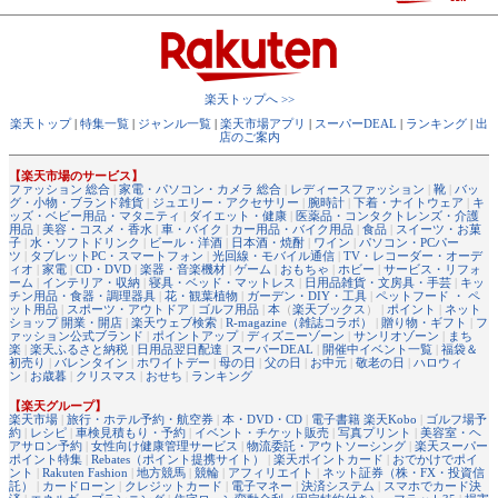
楽天トップへ >>
楽天トップ
|
特集一覧
|
ジャンル一覧
|
楽天市場アプリ
|
スーパーDEAL
|
ランキング
|
出
店のご案内
【楽天市場のサービス】
ファッション 総合
|
家電・パソコン・カメラ 総合
|
レディースファッション
|
靴
|
バッ
グ・小物・ブランド雑貨
|
ジュエリー・アクセサリー
|
腕時計
|
下着・ナイトウェア
|
キ
ッズ・ベビー用品・マタニティ
|
ダイエット・健康
|
医薬品・コンタクトレンズ・介護
用品
|
美容・コスメ・香水
|
車・バイク
|
カー用品・バイク用品
|
食品
|
スイーツ・お菓
子
|
水・ソフトドリンク
|
ビール・洋酒
|
日本酒・焼酎
|
ワイン
|
パソコン・PCパー
ツ
|
タブレットPC・スマートフォン
|
光回線・モバイル通信
|
TV・レコーダー・オーデ
ィオ
|
家電
|
CD・DVD
|
楽器・音楽機材
|
ゲーム
|
おもちゃ
|
ホビー
|
サービス・リフォ
ーム
|
インテリア・収納
|
寝具・ベッド・マットレス
|
日用品雑貨・文房具・手芸
|
キッ
チン用品・食器・調理器具
|
花・観葉植物
|
ガーデン・DIY・工具
|
ペットフード ・ ペ
ット用品
|
スポーツ・アウトドア
|
ゴルフ用品
|
本
（
楽天ブックス
） |
ポイント
|
ネット
ショップ 開業・開店
|
楽天ウェブ検索
|
R-magazine（雑誌コラボ）
|
贈り物・ギフト
|
フ
ァッション公式ブランド
|
ポイントアップ
|
ディズニーゾーン
|
サンリオゾーン
|
まち
楽
|
楽天ふるさと納税
|
日用品翌日配達
|
スーパーDEAL
|
開催中イベント一覧
|
福袋＆
初売り
|
バレンタイン
|
ホワイトデー
|
母の日
|
父の日
|
お中元
|
敬老の日
|
ハロウィ
ン
|
お歳暮
|
クリスマス
|
おせち
|
ランキング
【楽天グループ】
楽天市場
|
旅行・ホテル予約・航空券
|
本・DVD・CD
|
電子書籍 楽天Kobo
|
ゴルフ場予
約
|
レシピ
|
車検見積もり・予約
|
イベント・チケット販売
|
写真プリント
|
美容室・ヘ
アサロン予約
|
女性向け健康管理サービス
|
物流委託・アウトソーシング
|
楽天スーパー
ポイント特集
|
Rebates（ポイント提携サイト）
|
楽天ポイントカード
|
おでかけでポイ
ント
|
Rakuten Fashion
|
地方競馬
|
競輪
|
アフィリエイト
|
ネット証券（株・FX・投資信
託）
|
カードローン
|
クレジットカード
|
電子マネー
|
決済システム
|
スマホでカード決