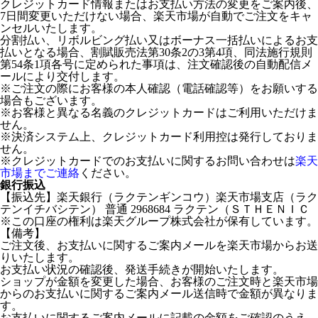
クレジットカード情報またはお支払い方法の変更をご案内後、
7日間変更いただけない場合、楽天市場が自動でご注文をキャ
ンセルいたします。
分割払い、リボルビング払い又はボーナス一括払いによるお支
払いとなる場合、割賦販売法第30条2の3第4項、同法施行規則
第54条1項各号に定められた事項は、注文確認後の自動配信メ
ールにより交付します。
※ご注文の際にお客様の本人確認（電話確認等）をお願いする
場合もございます。
※お客様と異なる名義のクレジットカードはご利用いただけま
せん。
※決済システム上、クレジットカード利用控は発行しておりま
せん。
※クレジットカードでのお支払いに関するお問い合わせは
楽天
市場までご連絡
ください。
銀行振込
【振込先】楽天銀行（ラクテンギンコウ）楽天市場支店（ラク
テンイチバシテン） 普通 2968684 ラクテン（ＳＴＨＥＮＩＣ
※この口座の権利は楽天グループ株式会社が保有しています。
【備考】
ご注文後、お支払いに関するご案内メールを楽天市場からお送
りいたします。
お支払い状況の確認後、発送手続きが開始いたします。
ショップが金額を変更した場合、お客様のご注文時と楽天市場
からのお支払いに関するご案内メール送信時で金額が異なりま
す。
お支払いに関するご案内メールに記載の金額をご確認のうえ、