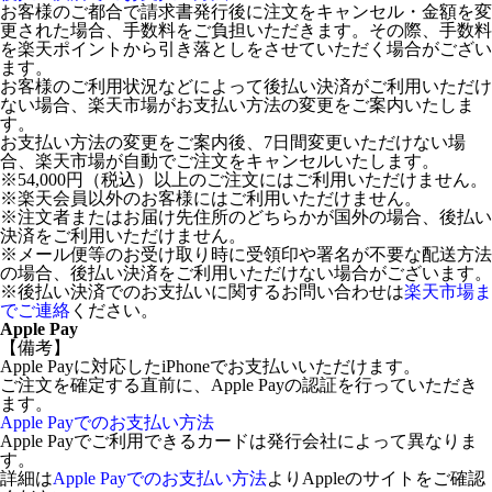
お客様のご都合で請求書発行後に注文をキャンセル・金額を変
更された場合、手数料をご負担いただきます。その際、手数料
を楽天ポイントから引き落としをさせていただく場合がござい
ます。
お客様のご利用状況などによって後払い決済がご利用いただけ
ない場合、楽天市場がお支払い方法の変更をご案内いたしま
す。
お支払い方法の変更をご案内後、7日間変更いただけない場
合、楽天市場が自動でご注文をキャンセルいたします。
※54,000円（税込）以上のご注文にはご利用いただけません。
※楽天会員以外のお客様にはご利用いただけません。
※注文者またはお届け先住所のどちらかが国外の場合、後払い
決済をご利用いただけません。
※メール便等のお受け取り時に受領印や署名が不要な配送方法
の場合、後払い決済をご利用いただけない場合がございます。
※後払い決済でのお支払いに関するお問い合わせは
楽天市場ま
でご連絡
ください。
Apple Pay
【備考】
Apple Payに対応したiPhoneでお支払いいただけます。
ご注文を確定する直前に、Apple Payの認証を行っていただき
ます。
Apple Payでのお支払い方法
Apple Payでご利用できるカードは発行会社によって異なりま
す。
詳細は
Apple Payでのお支払い方法
よりAppleのサイトをご確認