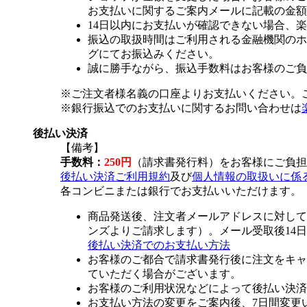
お支払いに関するご案内メールに記載の金額
14日以内にお支払いが確認できない場合、
振込の取扱時間はご利用される金融機関のホ
グにてお振込みください。
誠に勝手ながら、振込手数料はお客様のご負
※ご注文者様名義の口座よりお支払いください。
※銀行振込でのお支払いに関するお問い合わせは
後払い決済
【備考】
手数料：
250円
（請求書発行料）をお客様にご負担
後払い決済ご利用規約
及び
個人情報の取扱いに係
各コンビニまたは銀行でお支払いいただけます。
商品発送後、注文者メールアドレスに対して
ンズよりご請求します）。メール受取後14
後払い決済でのお支払い方法
お客様のご都合で請求書発行後に注文をキャ
ていただく場合がございます。
お客様のご利用状況などによって後払い決済
お支払い方法の変更をご案内後、7日間変更