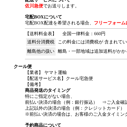
佐川急便
でお送りします。
宅配BOXについて
宅配BOX配達を希望される場合、
フリーフォーム
【送料料金表】
全国一律料金：660円
送料分消費税
この料金には消費税が 含まれて
離島他の扱い
離島・一部地域は追加送料がかか
クール便
【業者】 ヤマト運輸
【配送サービス名】クール宅急便
【備考】
商品発送のタイミング
特にご指定がない場合、
前払い決済の場合（例：銀行振込） ⇒ご入金確認
上記以外の決済の場合（例：クレジットカード） 
※前払い決済の場合は、お客様のご入金タイミン
予約商品について