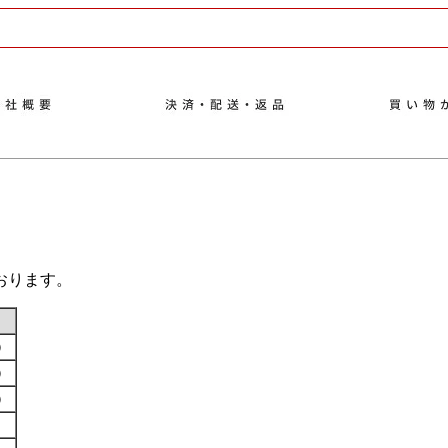
おります。
す）
す）
す）