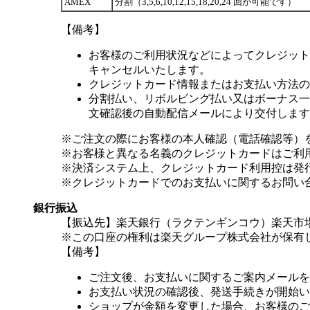
AMEX
分割（3,5,6,10,12,15,18,20,24 回が可能です）
【備考】
お客様のご利用状況などによってクレジット
キャンセルいたします。
クレジットカード情報またはお支払い方法の
分割払い、リボルビング払い又はボーナス一括
文確認後の自動配信メールにより交付します
※ご注文の際にお客様の本人確認（電話確認等）
※お客様と異なる名義のクレジットカードはご利
※決済システム上、クレジットカード利用控は発
※クレジットカードでのお支払いに関するお問い
銀行振込
【振込先】楽天銀行（ラクテンギンコウ）楽天市場支
※この口座の権利は楽天グループ株式会社が保有
【備考】
ご注文後、お支払いに関するご案内メールを
お支払い状況の確認後、発送手続きが開始い
ショップが金額を変更した場合、お客様のご