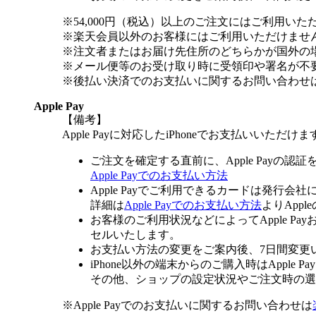
※54,000円（税込）以上のご注文にはご利用いた
※楽天会員以外のお客様にはご利用いただけませ
※注文者またはお届け先住所のどちらかが国外の
※メール便等のお受け取り時に受領印や署名が不
※後払い決済でのお支払いに関するお問い合わせ
Apple Pay
【備考】
Apple Payに対応したiPhoneでお支払いいただけま
ご注文を確定する直前に、Apple Payの認
Apple Payでのお支払い方法
Apple Payでご利用できるカードは発行会
詳細は
Apple Payでのお支払い方法
よりApp
お客様のご利用状況などによってApple 
セルいたします。
お支払い方法の変更をご案内後、7日間変更
iPhone以外の端末からのご購入時はApple
その他、ショップの設定状況やご注文時の選択
※Apple Payでのお支払いに関するお問い合わせは