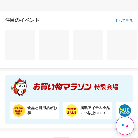
注目のイベント
すべて見る
純水99％ お買いものパンダ！ おしりふき 80枚 24個
＼45％OFF！／まとめ買いに！ペーパータオル 5パック×6個セット
2,780円
6,620円
34
割引価格
割引価格
割引価格
2,224
3,580
31,500
円
円
円