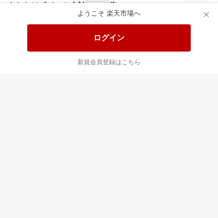
食品と日用品がお
掲載アイテム全品
日
得！
20%以上OFF！
ポ
ようこそ 楽天市場へ
ログイン
あなたはポイント
合計
倍
新規会員登録はこちら
最近チェックした商品
すべて見る