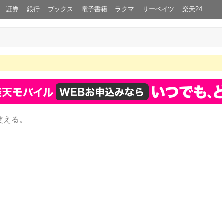
証券
銀行
ブックス
電子書籍
ラクマ
リーベイツ
楽天24
使える。