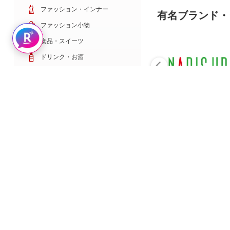
ファッション・インナー
有名ブランド・
ファッション小物
Rakuten AIで探す
食品・スイーツ
ドリンク・お酒
日用雑貨・キッチン用品
コスメ・健康・医薬品
キッズ・ベビー・玩具
家電・TV・カメラ
PC・スマホ・通信
スポーツ・ゴルフ
車・バイク
インテリア・寝具・収納
ペット・花・DIY工具
サービス・リフォーム