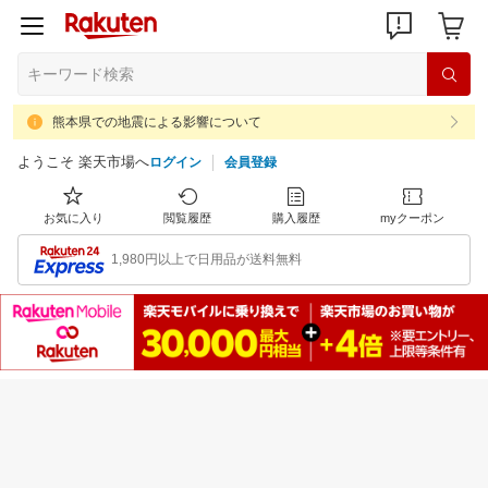
熊本県での地震による影響について
ようこそ 楽天市場へ
ログイン
会員登録
お気に入り
閲覧履歴
購入履歴
myクーポン
1,980円以上で日用品が送料無料