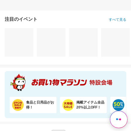
注目のイベント
すべて見る
食品と日用品がお
掲載アイテム全品
日
得！
20%以上OFF！
ポ