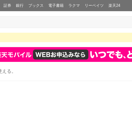
証券
銀行
ブックス
電子書籍
ラクマ
リーベイツ
楽天24
使える。