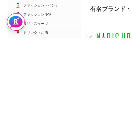
ファッション・インナー
有名ブランド・
ファッション小物
Rakuten AIで探す
食品・スイーツ
ドリンク・お酒
日用雑貨・キッチン用品
コスメ・健康・医薬品
キッズ・ベビー・玩具
家電・TV・カメラ
PC・スマホ・通信
スポーツ・ゴルフ
車・バイク
インテリア・寝具・収納
ペット・花・DIY工具
サービス・リフォーム