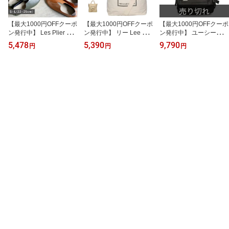
【最大1000円OFFクーポ
【最大1000円OFFクーポ
【最大1000円OFFクーポ
ン発行中】 Les Plier レ
ン発行中】 リー Lee バ
ン発行中】 ユーシーエル
プリエ 携帯スリッパ ス
ッグ ショルダーバッグ
エー UCLA バッグ リュ
5,478
5,390
9,790
円
円
円
リッポン 折りたたみ ル
トートバッグ 手提げバッ
ック バックパック メン
ームシューズ バブーシュ
グ メンズ レディース 斜
ズ レディース 30L 大容
メンズ レディース ポー
めがけ キャンバス ファ
量 A4 B4 ブラック 黒 44
チ付 持ち運び 携帯 おし
スナー付き 軽量 A4 ブラ
0-101
ゃれ かわいい ブラック
ック ホワイト グレー ブ
グリーン ブラウン 黒
ラウン 黒 白 320-1352