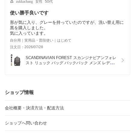
zukkachang
女性
50代
使い勝手良いです
形が気に入り、グレーを持っていたのですが、洗い替え用に
黒を購入しました。
気に入っています。
自分用｜実用品・普段使い｜はじめて
注文日：2026/07/28
SCANDINAVIAN FOREST スカンジナビアンフォレ
スト リュック バッグ バックパック メンズ レディ
ース 撥水 大容量 A4 多収納 ブラック チャコール 
ネイビー ベージュ グリーン 黒 251-KESF331
ショップ情報
会社概要・決済方法・配送方法
ショップへ問い合わせ