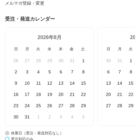
メルマガ登録・変更
受注・発送カレンダー
2026年8月
20
日
月
火
水
木
金
土
日
月
火
26
27
28
29
30
31
1
30
31
1
2
3
4
5
6
7
8
6
7
8
9
10
11
12
13
14
15
13
14
15
16
17
18
19
20
21
22
20
21
22
23
24
25
26
27
28
29
27
28
29
30
31
1
2
3
4
5
休業日（受注・発送対応なし）
受注対応のみ