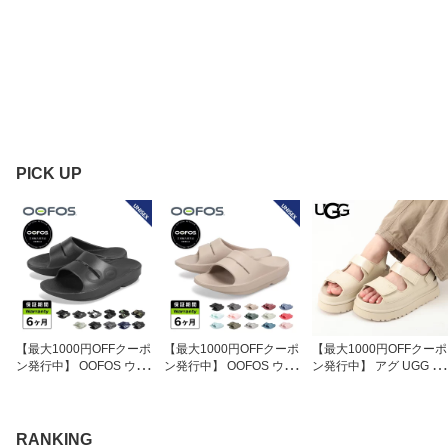
PICK UP
【最大1000円OFFクーポ
【最大1000円OFFクーポ
【最大1000円OFFクーポ
ン発行中】 OOFOS ウー
ン発行中】 OOFOS ウー
ン発行中】 アグ UGG サ
フォス ウーアー スポー
フォス ウーアー サンダ
ンダル ストラップサンダ
ツ サンダル リカバリー
ル リカバリーサンダル
ル ゴールデングロウ レ
サンダル コンフォート
コンフォート メンズ レ
ディース 厚底 GOLDEN
メンズ レディース OOah
ディース Ooahh 502002
GLOW ベージュ 115268
RANKING