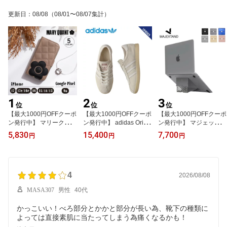
h Sport ブラック ホワイ
0 【正規品】
5
ト 黒 白 5020040 【正規
更新日
：
08/08
（08/01〜08/07集計）
品】
1
2
3
位
位
位
【最大1000円OFFクーポ
【最大1000円OFFクーポ
【最大1000円OFFクーポ
ン発行中】 マリークヮン
ン発行中】 adidas Origin
ン発行中】 マジェックス
ト MARY QUANT iPhon
als アディダス オリジナ
タンド Majextand ノート
5,830
15,400
7,700
円
円
円
e17 iPhone17e 16e 16 1
ルス スニーカー タバコ
パソコン スタンド PCス
5 14 13 Google Pixel 9a
メンズ レディース TOBA
タンド 折りたたみ式 18
ケース スマホケース 手
CCO クリーム KJ4903
インチ コンパクト MAJE
帳型 デイジーパッチ キ
XTAND
ルト ブックタイプ レデ
4
2026/08/08
ィース マリクワ アイフ
MASA307
男性
40代
ォン DAISY PATCH QUIL
T BOOK TYPE CASE
かっこいい！べろ部分とかかと部分が長い為、靴下の種類に
よっては直接素肌に当たってしまう為痛くなるかも！