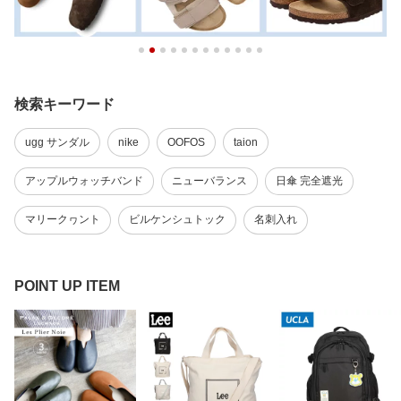
検索キーワード
ugg サンダル
nike
OOFOS
taion
アップルウォッチバンド
ニューバランス
日傘 完全遮光
マリークヮント
ビルケンシュトック
名刺入れ
POINT UP ITEM