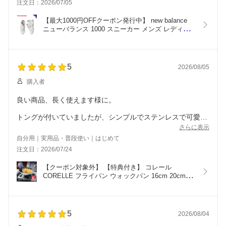
注文日：2026/07/05
【最大1000円OFFクーポン発行中】 new balance 
ニューバランス 1000 スニーカー メンズ レディー
ス Dワイズ ホワイト 白 M1000D
5
2026/08/05
購入者
良い商品、長く使えます様に。
トングが付いていましたが、シンプルでステンレスで可愛い
です。こちらも気に入りました。
さらに表示
自分用｜実用品・普段使い｜はじめて
注文日：2026/07/24
【クーポン対象外】 【特典付き】 コレール 
CORELLE フライパン ウォックパン 16cm 20cm 
24cm 26cm 28cm 30cm 深型 IH ガス対応 耐久 耐
摩擦 食洗機対応 DURANANO
5
2026/08/04