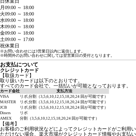
日
休業日
月
09:00 ～ 18:00
火
09:00 ～ 18:00
水
09:00 ～ 18:00
木
09:00 ～ 18:00
金
09:00 ～ 18:00
土
09:00 ～ 17:00
祝
休業日
※お問い合わせには3営業日以内に返信します。
※時間外のお問い合わせに関しては翌営業日の受付となります。
お支払について
クレジットカード
【取扱カード】
取り扱いカードは以下のとおりです。
すべてのカード会社で、一括払いが可能となっております。
カード会社
支払方法
VISA
リボ,分割（3,5,6,10,12,15,18,20,24 回が可能です）
MASTER
リボ,分割（3,5,6,10,12,15,18,20,24 回が可能です）
JCB
リボ,分割（3,5,6,10,12,15,18,20,24 回が可能です）
Diners
リボ
AMEX
分割（3,5,6,10,12,15,18,20,24 回が可能です）
【備考】
お客様のご利用状況などによってクレジットカードがご利用い
ただけない場合、楽天市場がクレジットカード情報やお支払い