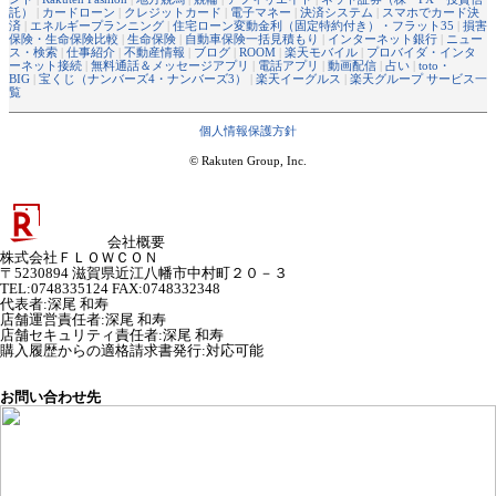
託）
|
カードローン
|
クレジットカード
|
電子マネー
|
決済システム
|
スマホでカード決
済
|
エネルギープランニング
|
住宅ローン変動金利（固定特約付き）・フラット35
|
損害
保険・生命保険比較
|
生命保険
|
自動車保険一括見積もり
|
インターネット銀行
|
ニュー
ス・検索
|
仕事紹介
|
不動産情報
|
ブログ
|
ROOM
|
楽天モバイル
|
プロバイダ・インタ
ーネット接続
|
無料通話＆メッセージアプリ
|
電話アプリ
|
動画配信
|
占い
|
toto・
BIG
|
宝くじ（ナンバーズ4・ナンバーズ3）
|
楽天イーグルス
|
楽天グループ サービス一
覧
個人情報保護方針
© Rakuten Group, Inc.
会社概要
株式会社ＦＬＯＷＣＯＮ
〒5230894 滋賀県近江八幡市中村町２０－３
TEL:0748335124 FAX:0748332348
代表者
:
深尾 和寿
店舗運営責任者
:
深尾 和寿
店舗セキュリティ責任者
:
深尾 和寿
購入履歴からの適格請求書発行:対応可能
お問い合わせ先