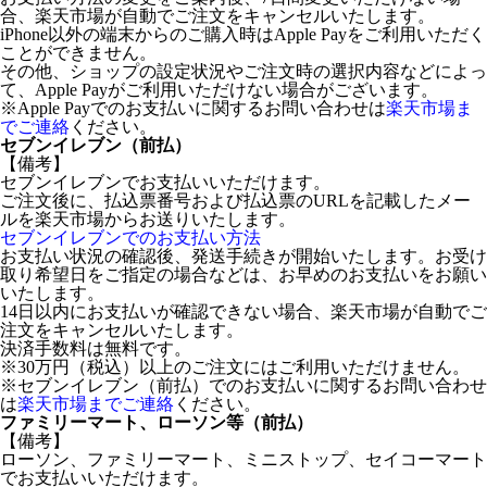
合、楽天市場が自動でご注文をキャンセルいたします。
iPhone以外の端末からのご購入時はApple Payをご利用いただく
ことができません。
その他、ショップの設定状況やご注文時の選択内容などによっ
て、Apple Payがご利用いただけない場合がございます。
※Apple Payでのお支払いに関するお問い合わせは
楽天市場ま
でご連絡
ください。
セブンイレブン（前払）
【備考】
セブンイレブンでお支払いいただけます。
ご注文後に、払込票番号および払込票のURLを記載したメー
ルを楽天市場からお送りいたします。
セブンイレブンでのお支払い方法
お支払い状況の確認後、発送手続きが開始いたします。お受け
取り希望日をご指定の場合などは、お早めのお支払いをお願い
いたします。
14日以内にお支払いが確認できない場合、楽天市場が自動でご
注文をキャンセルいたします。
決済手数料は無料です。
※30万円（税込）以上のご注文にはご利用いただけません。
※セブンイレブン（前払）でのお支払いに関するお問い合わせ
は
楽天市場までご連絡
ください。
ファミリーマート、ローソン等（前払）
【備考】
ローソン、ファミリーマート、ミニストップ、セイコーマート
でお支払いいただけます。