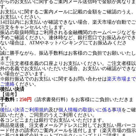
からのお支払いに関するご案内メール送信時で金額が異なりま
す。
お支払いに関するご案内メールに記載の金額をご確認のうえ、
お支払いください。
14日以内にお支払いが確認できない場合、楽天市場が自動でご
注文をキャンセルいたします。
振込の取扱時間はご利用される金融機関のホームページなどを
予めご確認ください。連休時など、銀行窓口でお振込みができ
ない場合は、ATMやネットバンキングにてお振込みくださ
い。
誠に勝手ながら、振込手数料はお客様のご負担でお願いいたし
ます。
※ご注文者様名義の口座よりお支払いください。ご注文者様以
外の名義でお支払いいただいた場合、お支払いの確認ができな
い場合がございます。
※銀行振込でのお支払いに関するお問い合わせは
楽天市場まで
ご連絡
ください。
後払い決済
【備考】
手数料：
250円
（請求書発行料）をお客様にご負担いただきま
す。
後払い決済ご利用規約
及び
個人情報の取扱いに係る事項
をご確
認いただき、ご同意のうえご利用ください。
各コンビニまたは銀行でお支払いいただけます。
商品発送後、注文者メールアドレスに対してお支払い用バーコ
ード付きの請求のご案内メールを送付します（楽天市場の指示
に基づき株式会社ネットプロテクションズよりご請求しま