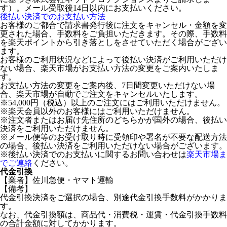
す）。メール受取後14日以内にお支払いください。
後払い決済でのお支払い方法
お客様のご都合で請求書発行後に注文をキャンセル・金額を変
更された場合、手数料をご負担いただきます。その際、手数料
を楽天ポイントから引き落としをさせていただく場合がござい
ます。
お客様のご利用状況などによって後払い決済がご利用いただけ
ない場合、楽天市場がお支払い方法の変更をご案内いたしま
す。
お支払い方法の変更をご案内後、7日間変更いただけない場
合、楽天市場が自動でご注文をキャンセルいたします。
※54,000円（税込）以上のご注文にはご利用いただけません。
※楽天会員以外のお客様にはご利用いただけません。
※注文者またはお届け先住所のどちらかが国外の場合、後払い
決済をご利用いただけません。
※メール便等のお受け取り時に受領印や署名が不要な配送方法
の場合、後払い決済をご利用いただけない場合がございます。
※後払い決済でのお支払いに関するお問い合わせは
楽天市場ま
でご連絡
ください。
代金引換
【業者】佐川急便・ヤマト運輸
【備考】
代金引換決済をご選択の場合、別途代金引換手数料がかかりま
す。
なお、代金引換額は、商品代・消費税・運賃・代金引換手数料
の合計金額に対してかかります。