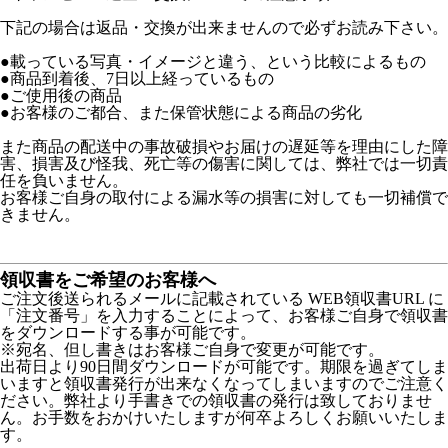
下記の場合は返品・交換が出来ませんので必ずお読み下さい。
●載っている写真・イメージと違う、という比較によるもの
●商品到着後、7日以上経っているもの
●ご使用後の商品
●お客様のご都合、また保管状態による商品の劣化
また商品の配送中の事故破損やお届けの遅延等を理由にした障
害、損害及び怪我、死亡等の傷害に関しては、弊社では一切責
任を負いません。
お客様ご自身の取付による漏水等の損害に対しても一切補償で
きません。
領収書をご希望のお客様へ
ご注文後送られるメールに記載されている WEB領収書URL に
「注文番号」を入力することによって、お客様ご自身で領収書
をダウンロードする事が可能です。
※宛名、但し書きはお客様ご自身で変更が可能です。
出荷日より90日間ダウンロードが可能です。期限を過ぎてしま
いますと領収書発行が出来なくなってしまいますのでご注意く
ださい。弊社より手書きでの領収書の発行は致しておりませ
ん。お手数をおかけいたしますが何卒よろしくお願いいたしま
す。