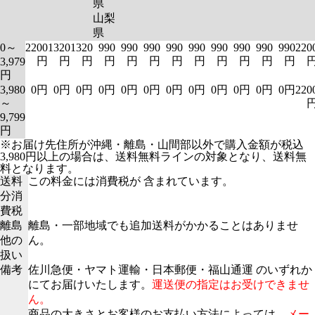
県
山梨
県
0～
2200
1320
1320
990
990
990
990
990
990
990
990
990
220
円
円
円
円
円
円
円
円
円
円
円
円
3,979
円
3,980
0円
0円
0円
0円
0円
0円
0円
0円
0円
0円
0円
0円
220
～
9,799
円
※お届け先住所が沖縄・離島・山間部以外で購入金額が税込
3,980円以上の場合は、送料無料ラインの対象となり、送料無
料となります。
送料
この料金には消費税が 含まれています。
分消
費税
離島
離島・一部地域でも追加送料がかかることはありませ
他の
ん。
扱い
備考
佐川急便・ヤマト運輸・日本郵便・福山通運 のいずれか
にてお届けいたします。
運送便の指定はお受けできませ
ん。
商品の大きさとお客様のお支払い方法によっては、
メー