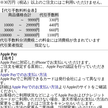
※30万円（税込）以上のご注文にはご利用いただけません。
【代引手数料料金表】
商品価格合計
代引手数料
～ 9999円
330円
10000 ～ 29999円
440円
30000 ～ 99999円
660円
100000 ～ 300000円
1100円
代引手数料分消費税
この料金には消費税が含まれています
代引業者指定
指定なし
Apple Pay
【備考】
Apple Payに対応したiPhoneでお支払いいただけます。
ご注文を確定する直前に、Apple Payの認証を行っていただき
ます。
Apple Payでのお支払い方法
Apple Payでご利用できるカードは発行会社によって異なりま
す。
詳細は
Apple Payでのお支払い方法
よりAppleのサイトをご確認
ください。
お客様のご利用状況などによってApple Payおよびクレジット
カードがご利用いただけない場合、楽天市場がお支払い方法の
変更をご案内、またはご注文をキャンセルいたします。
お支払い方法の変更をご案内後、7日間変更いただけない場