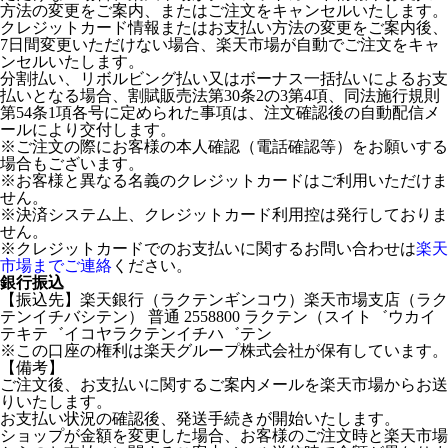
方法の変更をご案内、またはご注文をキャンセルいたします。
クレジットカード情報またはお支払い方法の変更をご案内後、
7日間変更いただけない場合、楽天市場が自動でご注文をキャ
ンセルいたします。
分割払い、リボルビング払い又はボーナス一括払いによるお支
払いとなる場合、割賦販売法第30条2の3第4項、同法施行規則
第54条1項各号に定められた事項は、注文確認後の自動配信メ
ールにより交付します。
※ご注文の際にお客様の本人確認（電話確認等）をお願いする
場合もございます。
※お客様と異なる名義のクレジットカードはご利用いただけま
せん。
※決済システム上、クレジットカード利用控は発行しておりま
せん。
※クレジットカードでのお支払いに関するお問い合わせは
楽天
市場までご連絡
ください。
銀行振込
【振込先】楽天銀行（ラクテンギンコウ）楽天市場支店（ラク
テンイチバシテン） 普通 2558800 ラクテン（スイト゛ウカイ
テキテ゛イコヤラクテンイチハ゛テン
※この口座の権利は楽天グループ株式会社が保有しています。
【備考】
ご注文後、お支払いに関するご案内メールを楽天市場からお送
りいたします。
お支払い状況の確認後、発送手続きが開始いたします。
ショップが金額を変更した場合、お客様のご注文時と楽天市場