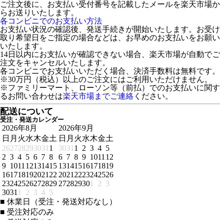
ご注文後に、お支払い受付番号を記載したメールを楽天市場か
らお送りいたします。
各コンビニでのお支払い方法
お支払い状況の確認後、発送手続きが開始いたします。お受け
取り希望日をご指定の場合などは、お早めのお支払いをお願い
いたします。
14日以内にお支払いが確認できない場合、楽天市場が自動でご
注文をキャンセルいたします。
各コンビニでお支払いいただく場合、決済手数料は無料です。
※30万円（税込）以上のご注文にはご利用いただけません。
※ファミリーマート、ローソン等（前払）でのお支払いに関す
るお問い合わせは
楽天市場までご連絡
ください。
配送について
受注・発送カレンダー
2026年8月
2026年9月
日
月
火
水
木
金
土
日
月
火
水
木
金
土
26
27
28
29
30
31
1
30
31
1
2
3
4
5
2
3
4
5
6
7
8
6
7
8
9
10
11
12
9
10
11
12
13
14
15
13
14
15
16
17
18
19
16
17
18
19
20
21
22
20
21
22
23
24
25
26
23
24
25
26
27
28
29
27
28
29
30
1
2
3
30
31
1
2
3
4
5
■
休業日（受注・発送対応なし）
■
受注対応のみ