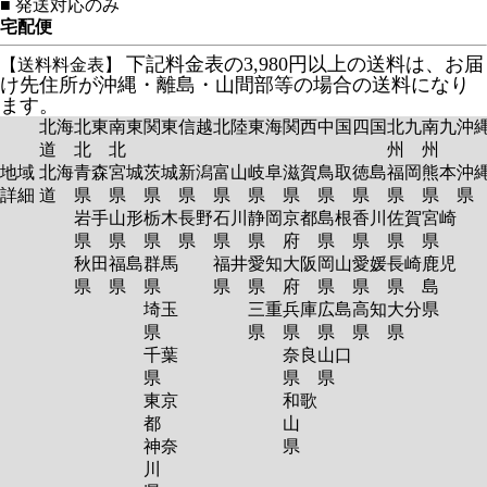
■
発送対応のみ
宅配便
下記料金表の3,980円以上の送料は、お届
【送料料金表】
け先住所が沖縄・離島・山間部等の場合の送料になり
ます。
北海
北東
南東
関東
信越
北陸
東海
関西
中国
四国
北九
南九
沖
道
北
北
州
州
地域
北海
青森
宮城
茨城
新潟
富山
岐阜
滋賀
鳥取
徳島
福岡
熊本
沖
詳細
道
県
県
県
県
県
県
県
県
県
県
県
岩手
山形
栃木
長野
石川
静岡
京都
島根
香川
佐賀
宮崎
県
県
県
県
県
県
府
県
県
県
県
秋田
福島
群馬
福井
愛知
大阪
岡山
愛媛
長崎
鹿児
県
県
県
県
県
府
県
県
県
島
埼玉
三重
兵庫
広島
高知
大分
県
県
県
県
県
県
県
千葉
奈良
山口
県
県
県
東京
和歌
都
山
神奈
県
川