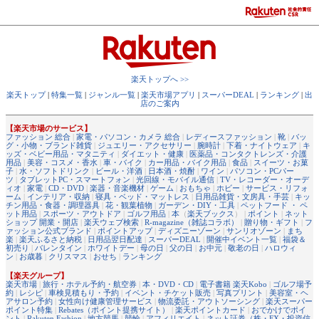
楽天トップへ >>
楽天トップ
|
特集一覧
|
ジャンル一覧
|
楽天市場アプリ
|
スーパーDEAL
|
ランキング
|
出
店のご案内
【楽天市場のサービス】
ファッション 総合
|
家電・パソコン・カメラ 総合
|
レディースファッション
|
靴
|
バッ
グ・小物・ブランド雑貨
|
ジュエリー・アクセサリー
|
腕時計
|
下着・ナイトウェア
|
キ
ッズ・ベビー用品・マタニティ
|
ダイエット・健康
|
医薬品・コンタクトレンズ・介護
用品
|
美容・コスメ・香水
|
車・バイク
|
カー用品・バイク用品
|
食品
|
スイーツ・お菓
子
|
水・ソフトドリンク
|
ビール・洋酒
|
日本酒・焼酎
|
ワイン
|
パソコン・PCパー
ツ
|
タブレットPC・スマートフォン
|
光回線・モバイル通信
|
TV・レコーダー・オーデ
ィオ
|
家電
|
CD・DVD
|
楽器・音楽機材
|
ゲーム
|
おもちゃ
|
ホビー
|
サービス・リフォ
ーム
|
インテリア・収納
|
寝具・ベッド・マットレス
|
日用品雑貨・文房具・手芸
|
キッ
チン用品・食器・調理器具
|
花・観葉植物
|
ガーデン・DIY・工具
|
ペットフード ・ ペ
ット用品
|
スポーツ・アウトドア
|
ゴルフ用品
|
本
（
楽天ブックス
） |
ポイント
|
ネット
ショップ 開業・開店
|
楽天ウェブ検索
|
R-magazine（雑誌コラボ）
|
贈り物・ギフト
|
フ
ァッション公式ブランド
|
ポイントアップ
|
ディズニーゾーン
|
サンリオゾーン
|
まち
楽
|
楽天ふるさと納税
|
日用品翌日配達
|
スーパーDEAL
|
開催中イベント一覧
|
福袋＆
初売り
|
バレンタイン
|
ホワイトデー
|
母の日
|
父の日
|
お中元
|
敬老の日
|
ハロウィ
ン
|
お歳暮
|
クリスマス
|
おせち
|
ランキング
【楽天グループ】
楽天市場
|
旅行・ホテル予約・航空券
|
本・DVD・CD
|
電子書籍 楽天Kobo
|
ゴルフ場予
約
|
レシピ
|
車検見積もり・予約
|
イベント・チケット販売
|
写真プリント
|
美容室・ヘ
アサロン予約
|
女性向け健康管理サービス
|
物流委託・アウトソーシング
|
楽天スーパー
ポイント特集
|
Rebates（ポイント提携サイト）
|
楽天ポイントカード
|
おでかけでポイ
ント
|
Rakuten Fashion
|
地方競馬
|
競輪
|
アフィリエイト
|
ネット証券（株・FX・投資信