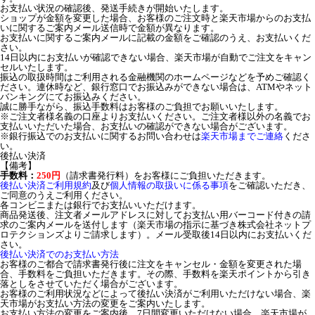
お支払い状況の確認後、発送手続きが開始いたします。
ショップが金額を変更した場合、お客様のご注文時と楽天市場からのお支払
いに関するご案内メール送信時で金額が異なります。
お支払いに関するご案内メールに記載の金額をご確認のうえ、お支払いくだ
さい。
14日以内にお支払いが確認できない場合、楽天市場が自動でご注文をキャン
セルいたします。
振込の取扱時間はご利用される金融機関のホームページなどを予めご確認く
ださい。連休時など、銀行窓口でお振込みができない場合は、ATMやネット
バンキングにてお振込みください。
誠に勝手ながら、振込手数料はお客様のご負担でお願いいたします。
※ご注文者様名義の口座よりお支払いください。ご注文者様以外の名義でお
支払いいただいた場合、お支払いの確認ができない場合がございます。
※銀行振込でのお支払いに関するお問い合わせは
楽天市場までご連絡
くださ
い。
後払い決済
【備考】
手数料：
250円
（請求書発行料）をお客様にご負担いただきます。
後払い決済ご利用規約
及び
個人情報の取扱いに係る事項
をご確認いただき、
ご同意のうえご利用ください。
各コンビニまたは銀行でお支払いいただけます。
商品発送後、注文者メールアドレスに対してお支払い用バーコード付きの請
求のご案内メールを送付します（楽天市場の指示に基づき株式会社ネットプ
ロテクションズよりご請求します）。メール受取後14日以内にお支払いくだ
さい。
後払い決済でのお支払い方法
お客様のご都合で請求書発行後に注文をキャンセル・金額を変更された場
合、手数料をご負担いただきます。その際、手数料を楽天ポイントから引き
落としをさせていただく場合がございます。
お客様のご利用状況などによって後払い決済がご利用いただけない場合、楽
天市場がお支払い方法の変更をご案内いたします。
お支払い方法の変更をご案内後、7日間変更いただけない場合、楽天市場が