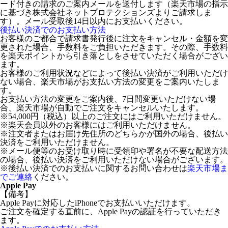
ード付きの請求のご案内メールを送付します（楽天市場の指示
に基づき株式会社ネットプロテクションズよりご請求しま
す）。メール受取後14日以内にお支払いください。
後払い決済でのお支払い方法
お客様のご都合で請求書発行後に注文をキャンセル・金額を変
更された場合、手数料をご負担いただきます。その際、手数料
を楽天ポイントから引き落としをさせていただく場合がござい
ます。
お客様のご利用状況などによって後払い決済がご利用いただけ
ない場合、楽天市場がお支払い方法の変更をご案内いたしま
す。
お支払い方法の変更をご案内後、7日間変更いただけない場
合、楽天市場が自動でご注文をキャンセルいたします。
※54,000円（税込）以上のご注文にはご利用いただけません。
※楽天会員以外のお客様にはご利用いただけません。
※注文者またはお届け先住所のどちらかが国外の場合、後払い
決済をご利用いただけません。
※メール便等のお受け取り時に受領印や署名が不要な配送方法
の場合、後払い決済をご利用いただけない場合がございます。
※後払い決済でのお支払いに関するお問い合わせは
楽天市場ま
でご連絡
ください。
Apple Pay
【備考】
Apple Payに対応したiPhoneでお支払いいただけます。
ご注文を確定する直前に、Apple Payの認証を行っていただき
ます。