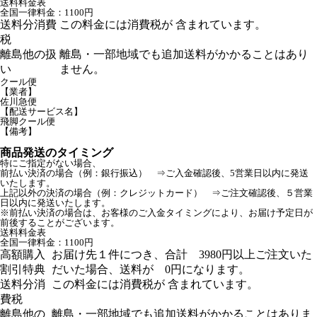
送料料金表
全国一律料金：1100円
送料分消費
この料金には消費税が 含まれています。
税
離島他の扱
離島・一部地域でも追加送料がかかることはあり
い
ません。
クール便
【業者】
佐川急便
【配送サービス名】
飛脚クール便
【備考】
商品発送のタイミング
特にご指定がない場合、
前払い決済の場合（例：銀行振込） ⇒ご入金確認後、5営業日以内に発送
いたします。
上記以外の決済の場合（例：クレジットカード） ⇒ご注文確認後、５営業
日以内に発送いたします。
※前払い決済の場合は、お客様のご入金タイミングにより、お届け予定日が
前後することがございます。
送料料金表
全国一律料金：1100円
高額購入
お届け先１件につき、合計 3980円以上ご注文いた
割引特典
だいた場合、送料が 0円になります。
送料分消
この料金には消費税が 含まれています。
費税
離島他の
離島・一部地域でも追加送料がかかることはありま