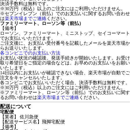
決済手数料は無料です。
※30万円（税込）以上のご注文にはご利用いただけません。
※セブンイレブン（前払）でのお支払いに関するお問い合わせ
は
楽天市場までご連絡
ください。
ファミリーマート、ローソン等（前払）
【備考】
ローソン、ファミリーマート、ミニストップ、セイコーマート
でお支払いいただけます。
ご注文後に、お支払い受付番号を記載したメールを楽天市場か
らお送りいたします。
各コンビニでのお支払い方法
お支払い状況の確認後、発送手続きが開始いたします。お受け
取り希望日をご指定の場合などは、お早めのお支払いをお願い
いたします。
14日以内にお支払いが確認できない場合、楽天市場が自動でご
注文をキャンセルいたします。
各コンビニでお支払いいただく場合、決済手数料は無料です。
※30万円（税込）以上のご注文にはご利用いただけません。
※ファミリーマート、ローソン等（前払）でのお支払いに関す
るお問い合わせは
楽天市場までご連絡
ください。
配送について
宅配便
【業者】 佐川急便
【配送サービス名】飛脚宅配便
【備考】