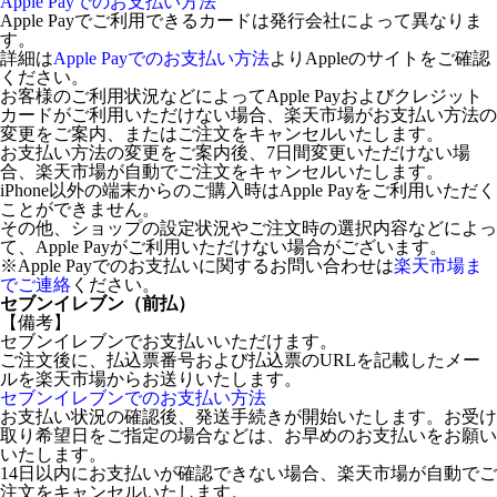
Apple Payでのお支払い方法
Apple Payでご利用できるカードは発行会社によって異なりま
す。
詳細は
Apple Payでのお支払い方法
よりAppleのサイトをご確認
ください。
お客様のご利用状況などによってApple Payおよびクレジット
カードがご利用いただけない場合、楽天市場がお支払い方法の
変更をご案内、またはご注文をキャンセルいたします。
お支払い方法の変更をご案内後、7日間変更いただけない場
合、楽天市場が自動でご注文をキャンセルいたします。
iPhone以外の端末からのご購入時はApple Payをご利用いただく
ことができません。
その他、ショップの設定状況やご注文時の選択内容などによっ
て、Apple Payがご利用いただけない場合がございます。
※Apple Payでのお支払いに関するお問い合わせは
楽天市場ま
でご連絡
ください。
セブンイレブン（前払）
【備考】
セブンイレブンでお支払いいただけます。
ご注文後に、払込票番号および払込票のURLを記載したメー
ルを楽天市場からお送りいたします。
セブンイレブンでのお支払い方法
お支払い状況の確認後、発送手続きが開始いたします。お受け
取り希望日をご指定の場合などは、お早めのお支払いをお願い
いたします。
14日以内にお支払いが確認できない場合、楽天市場が自動でご
注文をキャンセルいたします。