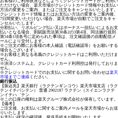
お客様のご利用状況などによってクレジットカードがご利用い
ただけない場合、楽天市場がクレジットカード情報やお支払い
方法の変更をご案内、またはご注文をキャンセルいたします。
クレジットカード情報またはお支払い方法の変更をご案内後、
7日間変更いただけない場合、楽天市場が自動でご注文をキャ
ンセルいたします。
分割払い、リボルビング払い又はボーナス一括払いによるお支
払いとなる場合、割賦販売法第30条2の3第4項、同法施行規則
第54条1項各号に定められた事項は、注文確認後の自動配信メ
ールにより交付します。
※ご注文の際にお客様の本人確認（電話確認等）をお願いする
場合もございます。
※お客様と異なる名義のクレジットカードはご利用いただけま
せん。
※決済システム上、クレジットカード利用控は発行しておりま
せん。
※クレジットカードでのお支払いに関するお問い合わせは
楽天
市場までご連絡
ください。
銀行振込
【振込先】楽天銀行（ラクテンギンコウ）楽天市場支店（ラク
テンイチバシテン） 普通 2902187 ラクテン（スイエンラクテ
ンイチハ゛テン
※この口座の権利は楽天グループ株式会社が保有しています。
【備考】
ご注文後、お支払いに関するご案内メールを楽天市場からお送
りいたします。
お支払い状況の確認後、発送手続きが開始いたします。