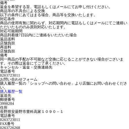
備考
返金を希望する旨、電話もしくはメールにてお申し付けください。
商品等の不具合による交換
以下の条件にあてはまる場合、商品等を交換いたします。
対応条件
商品の使用有無に関わらず、対応期間内に電話もしくはメールにてご連絡い
ただいたもののみ原則対応いたします。
対応可能期間
商品到着後7日以内にご連絡をいただいた場合
返品送料
店舗負担
再送料
店舗負担
備考
同一商品の手配が不可能など交換に応じることができない場合がございま
す。その際は返金にてご了承ください。
キャンセル・返金・交換連絡先
電話番号
0263723011
お問い合わせフォーム
購入履歴一覧の「ショップヘの問い合わせ」より店舗にお問い合わせくださ
い。
購入履歴一覧
返送先
郵便番号
3998204
住所
長野県安曇野市豊科高家１０９０－１
電話番号
0263723011
FAX番号
0263726268