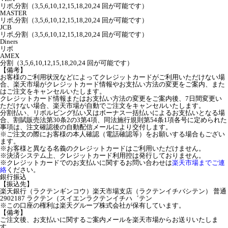
リボ,分割（3,5,6,10,12,15,18,20,24 回が可能です）
MASTER
リボ,分割（3,5,6,10,12,15,18,20,24 回が可能です）
JCB
リボ,分割（3,5,6,10,12,15,18,20,24 回が可能です）
Diners
リボ
AMEX
分割（3,5,6,10,12,15,18,20,24 回が可能です）
【備考】
お客様のご利用状況などによってクレジットカードがご利用いただけない場
合、楽天市場がクレジットカード情報やお支払い方法の変更をご案内、また
はご注文をキャンセルいたします。
クレジットカード情報またはお支払い方法の変更をご案内後、7日間変更い
ただけない場合、楽天市場が自動でご注文をキャンセルいたします。
分割払い、リボルビング払い又はボーナス一括払いによるお支払いとなる場
合、割賦販売法第30条2の3第4項、同法施行規則第54条1項各号に定められた
事項は、注文確認後の自動配信メールにより交付します。
※ご注文の際にお客様の本人確認（電話確認等）をお願いする場合もござい
ます。
※お客様と異なる名義のクレジットカードはご利用いただけません。
※決済システム上、クレジットカード利用控は発行しておりません。
※クレジットカードでのお支払いに関するお問い合わせは
楽天市場までご連
絡
ください。
銀行振込
【振込先】
楽天銀行（ラクテンギンコウ）楽天市場支店（ラクテンイチバシテン） 普通
2902187 ラクテン（スイエンラクテンイチハ゛テン
※この口座の権利は楽天グループ株式会社が保有しています。
【備考】
ご注文後、お支払いに関するご案内メールを楽天市場からお送りいたしま
す。