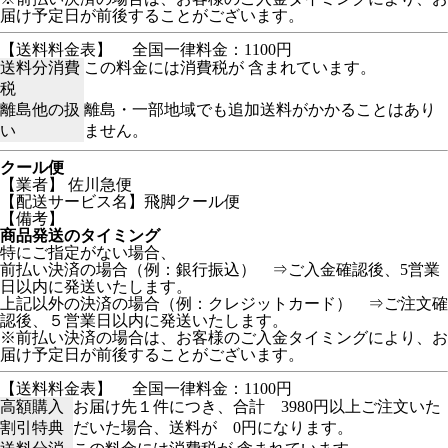
届け予定日が前後することがございます。
【送料料金表】
全国一律料金：1100円
送料分消費
この料金には消費税が 含まれています。
税
離島他の扱
離島・一部地域でも追加送料がかかることはあり
い
ません。
クール便
【業者】 佐川急便
【配送サービス名】飛脚クール便
【備考】
商品発送のタイミング
特にご指定がない場合、
前払い決済の場合（例：銀行振込） ⇒ご入金確認後、5営業
日以内に発送いたします。
上記以外の決済の場合（例：クレジットカード） ⇒ご注文確
認後、５営業日以内に発送いたします。
※前払い決済の場合は、お客様のご入金タイミングにより、お
届け予定日が前後することがございます。
【送料料金表】
全国一律料金：1100円
高額購入
お届け先１件につき、合計 3980円以上ご注文いた
割引特典
だいた場合、送料が 0円になります。