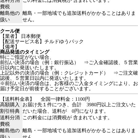
送料分消
この料金には消費税が 含まれています。
費税
離島他の
離島・一部地域でも追加送料がかかることはありま
扱い
せん。
クール便
【業者】 日本郵便
【配送サービス名】チルドゆうパック
【備考】
商品発送のタイミング
特にご指定がない場合、
前払い決済の場合（例：銀行振込） ⇒ご入金確認後、５営業
日以内に発送いたします。
上記以外の決済の場合（例：クレジットカード） ⇒ご注文確
認後、５営業日以内に発送いたします。
※前払い決済の場合は、お客様のご入金タイミングにより、お
届け予定日が前後することがございます。
【送料料金表】
全国一律料金：1100円
高額購入
お届け先１件につき、合計 3980円以上ご注文いた
割引特典
だいた場合、送料が 0円になります。
送料分消
この料金には消費税が 含まれています。
費税
離島他の
離島・一部地域でも追加送料がかかることはありま
扱い
せん。