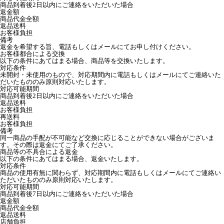
商品到着後2日以内にご連絡をいただいた場合
返金額
商品代金全額
返品送料
お客様負担
備考
返金を希望する旨、電話もしくはメールにてお申し付けください。
お客様都合による交換
以下の条件にあてはまる場合、商品等を交換いたします。
対応条件
未開封・未使用のもので、対応期間内に電話もしくはメールにてご連絡いた
だいたもののみ原則対応いたします。
対応可能期間
商品到着後2日以内にご連絡をいただいた場合
返品送料
お客様負担
再送料
お客様負担
備考
同一商品の手配が不可能など交換に応じることができない場合がございま
す。その際は返金にてご了承ください。
商品等の不具合による返金
以下の条件にあてはまる場合、返金いたします。
対応条件
商品の使用有無に関わらず、対応期間内に電話もしくはメールにてご連絡い
ただいたもののみ原則対応いたします。
対応可能期間
商品到着後7日以内にご連絡をいただいた場合
返金額
商品代金全額
返品送料
店舗負担