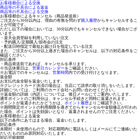
お客様都合による交換
商品等の不具合による返金
商品等の不具合による交換
お客様都合によるキャンセル（商品発送前）
ご注文から30分以内は、理由の有無を問わず
購入履歴
からキャンセルするこ
とが可能です。
ただし以下の場合においては、30分以内でもキャンセルできない場合がござ
います。
・楽天会員登録を利用していない注文
・予約購入/定期購入/頒布会の注文
・配送日時指定で最短お届け日を指定している注文
また、ご注文から30分以上過ぎた場合のキャンセルは、以下の対応条件をご
確認ください。
対応条件
・商品発送前であれば、キャンセルを承ります。
※当店休業日は、
営業日カレンダー
をご確認ください。
※お電話でのキャンセルは、
営業時間
内での受け付けとなります。
返金額
お支払代金全額を返金いたします。
※クレジットカード決済の場合は、当店にて請求の取り消しをいたします。
詳細については、ご利用のカード会社へお問い合わせください。
※返金額の詳細（内訳）については、後日メールにてご案内いたします。
通常ポイントのご利用分は、キャンセル手続きと同時に返還されます。
ポイントが返還されたかどうかは、
ポイント履歴
よりご確認下さい。
※期間限定ポイントの利用期限を過ぎてからキャンセルや金額修正が行われ
た場合、ポイントは失効扱いとなり、返還されませんのでご注意ください。
お客様都合による返金
以下の条件にあてはまる場合、返金いたします。
対応条件
未開封・未使用のもので、対応期間内に電話もしくはメールにてご連絡いた
だいたもののみ原則対応いたします。
対応可能期間