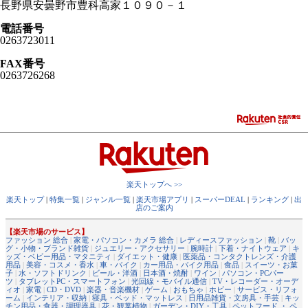
長野県安曇野市豊科高家１０９０－１
電話番号
0263723011
FAX番号
0263726268
楽天トップへ >>
楽天トップ
|
特集一覧
|
ジャンル一覧
|
楽天市場アプリ
|
スーパーDEAL
|
ランキング
|
出
店のご案内
【楽天市場のサービス】
ファッション 総合
|
家電・パソコン・カメラ 総合
|
レディースファッション
|
靴
|
バッ
グ・小物・ブランド雑貨
|
ジュエリー・アクセサリー
|
腕時計
|
下着・ナイトウェア
|
キ
ッズ・ベビー用品・マタニティ
|
ダイエット・健康
|
医薬品・コンタクトレンズ・介護
用品
|
美容・コスメ・香水
|
車・バイク
|
カー用品・バイク用品
|
食品
|
スイーツ・お菓
子
|
水・ソフトドリンク
|
ビール・洋酒
|
日本酒・焼酎
|
ワイン
|
パソコン・PCパー
ツ
|
タブレットPC・スマートフォン
|
光回線・モバイル通信
|
TV・レコーダー・オーデ
ィオ
|
家電
|
CD・DVD
|
楽器・音楽機材
|
ゲーム
|
おもちゃ
|
ホビー
|
サービス・リフォ
ーム
|
インテリア・収納
|
寝具・ベッド・マットレス
|
日用品雑貨・文房具・手芸
|
キッ
チン用品・食器・調理器具
|
花・観葉植物
|
ガーデン・DIY・工具
|
ペットフード ・ ペ