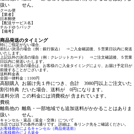
扱い
せん。
クール便
【業者】
日本郵便
【配送サービス名】
チルドゆうパック
【備考】
商品発送のタイミング
特にご指定がない場合、
前払い決済の場合（例：銀行振込） ⇒ご入金確認後、５営業日以内に発送
いたします。
上記以外の決済の場合（例：クレジットカード） ⇒ご注文確認後、５営業
日以内に発送いたします。
※前払い決済の場合は、お客様のご入金タイミングにより、お届け予定日が
前後することがございます。
送料料金表
全国一律料金：1100円
高額購入
お届け先１件につき、合計 3980円以上ご注文いた
割引特典
だいた場合、送料が 0円になります。
送料分消
この料金には消費税が 含まれています。
費税
離島他の
離島・一部地域でも追加送料がかかることはありま
扱い
せん。
キャンセル・返品（返金・交換）について
当店では以下の条件の通りです。詳細は、各リンク先をご確認ください。
お客様都合によるキャンセル（商品発送前）
お客様都合による返金