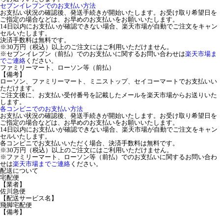
セブンイレブンでのお支払い方法
お支払い状況の確認後、発送手続きが開始いたします。お受け取り希望日を
ご指定の場合などは、お早めのお支払いをお願いいたします。
14日以内にお支払いが確認できない場合、楽天市場が自動でご注文をキャン
セルいたします。
決済手数料は無料です。
※30万円（税込）以上のご注文にはご利用いただけません。
※セブンイレブン（前払）でのお支払いに関するお問い合わせは
楽天市場ま
でご連絡
ください。
ファミリーマート、ローソン等（前払）
【備考】
ローソン、ファミリーマート、ミニストップ、セイコーマートでお支払いい
ただけます。
ご注文後に、お支払い受付番号を記載したメールを楽天市場からお送りいた
します。
各コンビニでのお支払い方法
お支払い状況の確認後、発送手続きが開始いたします。お受け取り希望日を
ご指定の場合などは、お早めのお支払いをお願いいたします。
14日以内にお支払いが確認できない場合、楽天市場が自動でご注文をキャン
セルいたします。
各コンビニでお支払いいただく場合、決済手数料は無料です。
※30万円（税込）以上のご注文にはご利用いただけません。
※ファミリーマート、ローソン等（前払）でのお支払いに関するお問い合わ
せは
楽天市場までご連絡
ください。
配送について
宅配便
【業者】
佐川急便
【配送サービス名】
飛脚宅配便
【備考】