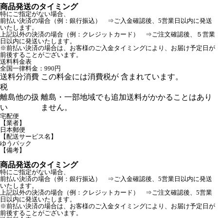
商品発送のタイミング
特にご指定がない場合、
前払い決済の場合（例：銀行振込） ⇒ご入金確認後、5営業日以内に発送
いたします。
上記以外の決済の場合（例：クレジットカード） ⇒ご注文確認後、５営業
日以内に発送いたします。
※前払い決済の場合は、お客様のご入金タイミングにより、お届け予定日が
前後することがございます。
送料料金表
全国一律料金：990円
送料分消費
この料金には消費税が 含まれています。
税
離島他の扱
離島・一部地域でも追加送料がかかることはあり
い
ません。
宅配便
【業者】
日本郵便
【配送サービス名】
ゆうパック
【備考】
商品発送のタイミング
特にご指定がない場合、
前払い決済の場合（例：銀行振込） ⇒ご入金確認後、5営業日以内に発送
いたします。
上記以外の決済の場合（例：クレジットカード） ⇒ご注文確認後、5営業
日以内に発送いたします。
※前払い決済の場合は、お客様のご入金タイミングにより、お届け予定日が
前後することがございます。