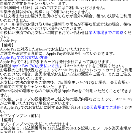
自動でご注文をキャンセルいたします。
※54,000円（税込）以上のご注文にはご利用いただけません。
※楽天会員以外のお客様にはご利用いただけません。
※注文者またはお届け先住所のどちらかが国外の場合、後払い決済をご利用
いただけません。
※メール便等のお受け取り時に受領印や署名が不要な配送方法の場合、後払
い決済をご利用いただけない場合がございます。
※後払い決済でのお支払いに関するお問い合わせは
楽天市場までご連絡
くだ
さい。
Apple Pay
【備考】
Apple Payに対応したiPhoneでお支払いいただけます。
ご注文を確定する直前に、Apple Payの認証を行っていただきます。
Apple Payでのお支払い方法
Apple Payでご利用できるカードは発行会社によって異なります。
詳細は
Apple Payでのお支払い方法
よりAppleのサイトをご確認ください。
お客様のご利用状況などによってApple Payおよびクレジットカードがご利用
いただけない場合、楽天市場がお支払い方法の変更をご案内、またはご注文
をキャンセルいたします。
お支払い方法の変更をご案内後、7日間変更いただけない場合、楽天市場が
自動でご注文をキャンセルいたします。
iPhone以外の端末からのご購入時はApple Payをご利用いただくことができま
せん。
その他、ショップの設定状況やご注文時の選択内容などによって、Apple Pay
がご利用いただけない場合がございます。
※Apple Payでのお支払いに関するお問い合わせは
楽天市場までご連絡
くださ
い。
セブンイレブン（前払）
【備考】
セブンイレブンでお支払いいただけます。
ご注文後に、払込票番号および払込票のURLを記載したメールを楽天市場か
らお送りいたします。