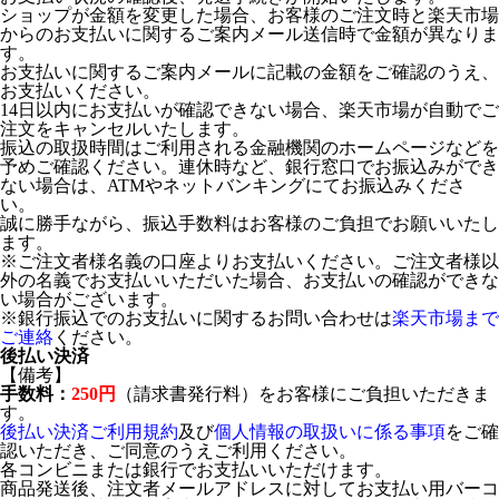
ショップが金額を変更した場合、お客様のご注文時と楽天市場
からのお支払いに関するご案内メール送信時で金額が異なりま
す。
お支払いに関するご案内メールに記載の金額をご確認のうえ、
お支払いください。
14日以内にお支払いが確認できない場合、楽天市場が自動でご
注文をキャンセルいたします。
振込の取扱時間はご利用される金融機関のホームページなどを
予めご確認ください。連休時など、銀行窓口でお振込みができ
ない場合は、ATMやネットバンキングにてお振込みくださ
い。
誠に勝手ながら、振込手数料はお客様のご負担でお願いいたし
ます。
※ご注文者様名義の口座よりお支払いください。ご注文者様以
外の名義でお支払いいただいた場合、お支払いの確認ができな
い場合がございます。
※銀行振込でのお支払いに関するお問い合わせは
楽天市場まで
ご連絡
ください。
後払い決済
【備考】
手数料：
250円
（請求書発行料）をお客様にご負担いただきま
す。
後払い決済ご利用規約
及び
個人情報の取扱いに係る事項
をご確
認いただき、ご同意のうえご利用ください。
各コンビニまたは銀行でお支払いいただけます。
商品発送後、注文者メールアドレスに対してお支払い用バーコ