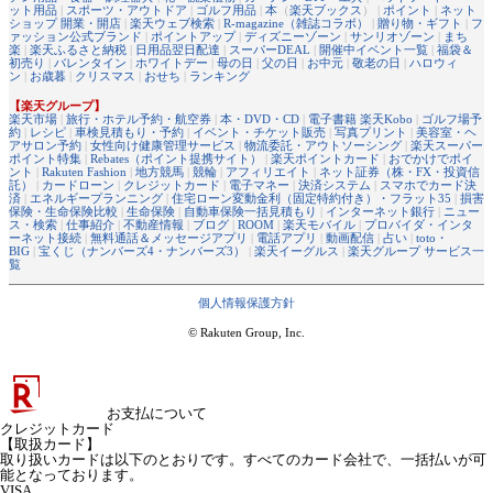
ット用品
|
スポーツ・アウトドア
|
ゴルフ用品
|
本
（
楽天ブックス
） |
ポイント
|
ネット
ショップ 開業・開店
|
楽天ウェブ検索
|
R-magazine（雑誌コラボ）
|
贈り物・ギフト
|
フ
ァッション公式ブランド
|
ポイントアップ
|
ディズニーゾーン
|
サンリオゾーン
|
まち
楽
|
楽天ふるさと納税
|
日用品翌日配達
|
スーパーDEAL
|
開催中イベント一覧
|
福袋＆
初売り
|
バレンタイン
|
ホワイトデー
|
母の日
|
父の日
|
お中元
|
敬老の日
|
ハロウィ
ン
|
お歳暮
|
クリスマス
|
おせち
|
ランキング
【楽天グループ】
楽天市場
|
旅行・ホテル予約・航空券
|
本・DVD・CD
|
電子書籍 楽天Kobo
|
ゴルフ場予
約
|
レシピ
|
車検見積もり・予約
|
イベント・チケット販売
|
写真プリント
|
美容室・ヘ
アサロン予約
|
女性向け健康管理サービス
|
物流委託・アウトソーシング
|
楽天スーパー
ポイント特集
|
Rebates（ポイント提携サイト）
|
楽天ポイントカード
|
おでかけでポイ
ント
|
Rakuten Fashion
|
地方競馬
|
競輪
|
アフィリエイト
|
ネット証券（株・FX・投資信
託）
|
カードローン
|
クレジットカード
|
電子マネー
|
決済システム
|
スマホでカード決
済
|
エネルギープランニング
|
住宅ローン変動金利（固定特約付き）・フラット35
|
損害
保険・生命保険比較
|
生命保険
|
自動車保険一括見積もり
|
インターネット銀行
|
ニュー
ス・検索
|
仕事紹介
|
不動産情報
|
ブログ
|
ROOM
|
楽天モバイル
|
プロバイダ・インタ
ーネット接続
|
無料通話＆メッセージアプリ
|
電話アプリ
|
動画配信
|
占い
|
toto・
BIG
|
宝くじ（ナンバーズ4・ナンバーズ3）
|
楽天イーグルス
|
楽天グループ サービス一
覧
個人情報保護方針
© Rakuten Group, Inc.
お支払について
クレジットカード
【取扱カード】
取り扱いカードは以下のとおりです。すべてのカード会社で、一括払いが可
能となっております。
VISA