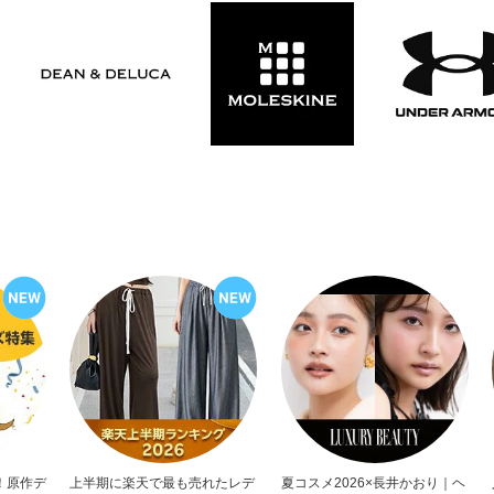
！原作デ
上半期に楽天で最も売れたレデ
夏コスメ2026×長井かおり｜ヘ