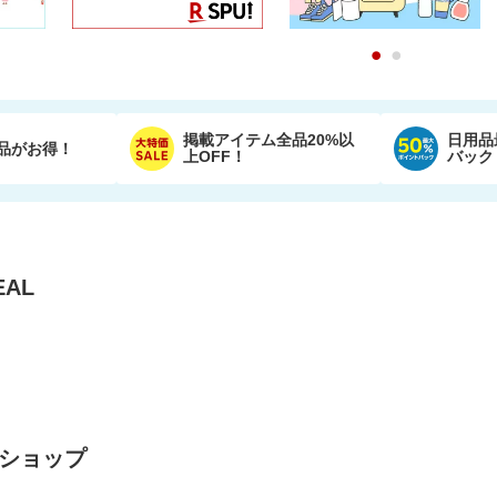
0
1
掲載アイテム全品20%以
日用品
品がお得！
上OFF！
バック
AL
ショップ