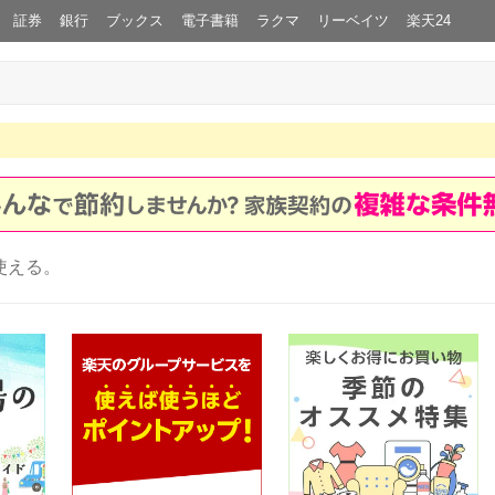
証券
銀行
ブックス
電子書籍
ラクマ
リーベイツ
楽天24
使える。