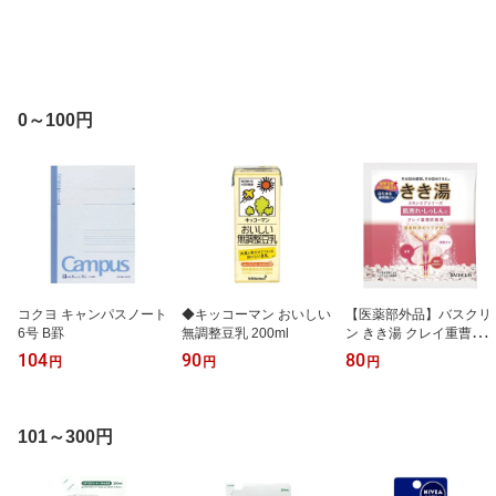
0～100円
コクヨ キャンパスノート
◆キッコーマン おいしい
【医薬部外品】バスクリ
6号 B罫
無調整豆乳 200ml
ン きき湯 クレイ重曹炭
酸湯 分包 30g
104
90
80
円
円
円
101～300円