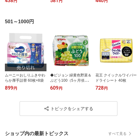
438
581
440
円
円
円
イプ 5枚
501～1000円
ムーニーおしりふきやわ
◆ピジョン 緑黄色野菜＆
花王 クイックルワイパー
らか厚手詰替 60枚×8袋
ぶどう100（5ヶ月頃か
ドライシート 40枚
ら） 125mlX3本 【3個セ
899
609
728
円
円
円
ット】
トピックをシェアする
ショップ内の最新トピックス
すべて見る