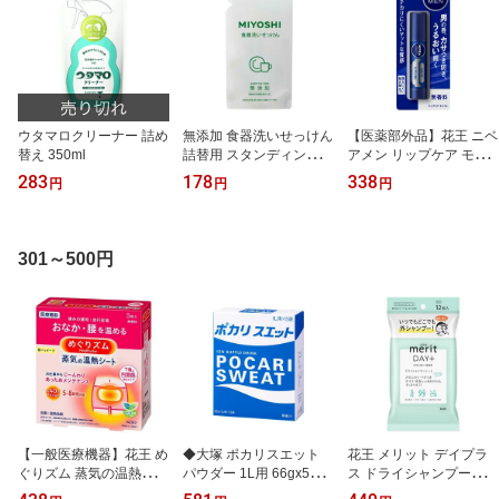
ウタマロクリーナー 詰め
無添加 食器洗いせっけん
【医薬部外品】花王 ニベ
替え 350ml
詰替用 スタンディングタ
アメン リップケア モイ
イプ 350ml
スト 無香料 3.5g
283
178
338
円
円
円
301～500円
【一般医療機器】花王 め
◆大塚 ポカリスエット
花王 メリット デイプラ
ぐりズム 蒸気の温熱シー
パウダー 1L用 66gx5袋
ス ドライシャンプーシー
ト 下着の内側面に貼るタ
入り
ト 12枚入り