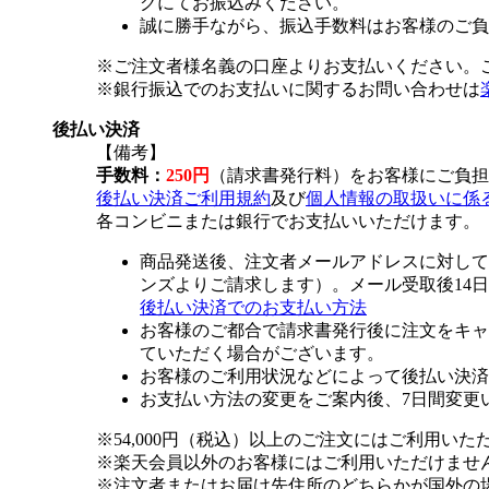
グにてお振込みください。
誠に勝手ながら、振込手数料はお客様のご負
※ご注文者様名義の口座よりお支払いください。
※銀行振込でのお支払いに関するお問い合わせは
後払い決済
【備考】
手数料：
250円
（請求書発行料）をお客様にご負担
後払い決済ご利用規約
及び
個人情報の取扱いに係
各コンビニまたは銀行でお支払いいただけます。
商品発送後、注文者メールアドレスに対して
ンズよりご請求します）。メール受取後14
後払い決済でのお支払い方法
お客様のご都合で請求書発行後に注文をキャ
ていただく場合がございます。
お客様のご利用状況などによって後払い決済
お支払い方法の変更をご案内後、7日間変更
※54,000円（税込）以上のご注文にはご利用いた
※楽天会員以外のお客様にはご利用いただけませ
※注文者またはお届け先住所のどちらかが国外の