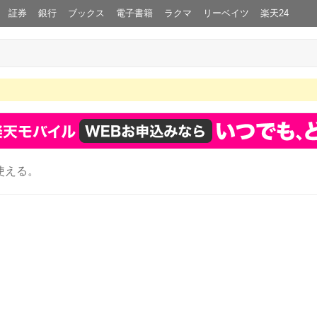
証券
銀行
ブックス
電子書籍
ラクマ
リーベイツ
楽天24
使える。