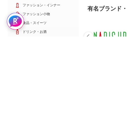
ファッション・インナー
有名ブランド・
ファッション小物
Rakuten AIで探す
食品・スイーツ
ドリンク・お酒
日用雑貨・キッチン用品
コスメ・健康・医薬品
キッズ・ベビー・玩具
家電・TV・カメラ
PC・スマホ・通信
スポーツ・ゴルフ
車・バイク
インテリア・寝具・収納
ペット・花・DIY工具
サービス・リフォーム