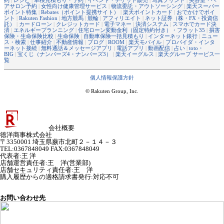
約
|
レシピ
|
車検見積もり・予約
|
イベント・チケット販売
|
写真プリント
|
美容室・ヘ
アサロン予約
|
女性向け健康管理サービス
|
物流委託・アウトソーシング
|
楽天スーパー
ポイント特集
|
Rebates（ポイント提携サイト）
|
楽天ポイントカード
|
おでかけでポイ
ント
|
Rakuten Fashion
|
地方競馬
|
競輪
|
アフィリエイト
|
ネット証券（株・FX・投資信
託）
|
カードローン
|
クレジットカード
|
電子マネー
|
決済システム
|
スマホでカード決
済
|
エネルギープランニング
|
住宅ローン変動金利（固定特約付き）・フラット35
|
損害
保険・生命保険比較
|
生命保険
|
自動車保険一括見積もり
|
インターネット銀行
|
ニュー
ス・検索
|
仕事紹介
|
不動産情報
|
ブログ
|
ROOM
|
楽天モバイル
|
プロバイダ・インタ
ーネット接続
|
無料通話＆メッセージアプリ
|
電話アプリ
|
動画配信
|
占い
|
toto・
BIG
|
宝くじ（ナンバーズ4・ナンバーズ3）
|
楽天イーグルス
|
楽天グループ サービス一
覧
個人情報保護方針
© Rakuten Group, Inc.
会社概要
徳洋商事株式会社
〒3350001 埼玉県蕨市北町２－１４－３
TEL:0367848049 FAX:0367848049
代表者
:
王 洋
店舗運営責任者
:
王 洋(営業部)
店舗セキュリティ責任者
:
王 洋
購入履歴からの適格請求書発行:対応不可
お問い合わせ先