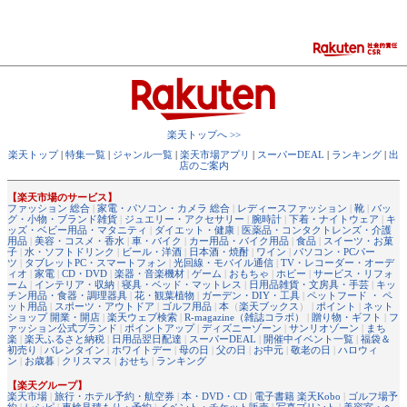
楽天トップへ >>
楽天トップ
|
特集一覧
|
ジャンル一覧
|
楽天市場アプリ
|
スーパーDEAL
|
ランキング
|
出
店のご案内
【楽天市場のサービス】
ファッション 総合
|
家電・パソコン・カメラ 総合
|
レディースファッション
|
靴
|
バッ
グ・小物・ブランド雑貨
|
ジュエリー・アクセサリー
|
腕時計
|
下着・ナイトウェア
|
キ
ッズ・ベビー用品・マタニティ
|
ダイエット・健康
|
医薬品・コンタクトレンズ・介護
用品
|
美容・コスメ・香水
|
車・バイク
|
カー用品・バイク用品
|
食品
|
スイーツ・お菓
子
|
水・ソフトドリンク
|
ビール・洋酒
|
日本酒・焼酎
|
ワイン
|
パソコン・PCパー
ツ
|
タブレットPC・スマートフォン
|
光回線・モバイル通信
|
TV・レコーダー・オーデ
ィオ
|
家電
|
CD・DVD
|
楽器・音楽機材
|
ゲーム
|
おもちゃ
|
ホビー
|
サービス・リフォ
ーム
|
インテリア・収納
|
寝具・ベッド・マットレス
|
日用品雑貨・文房具・手芸
|
キッ
チン用品・食器・調理器具
|
花・観葉植物
|
ガーデン・DIY・工具
|
ペットフード ・ ペ
ット用品
|
スポーツ・アウトドア
|
ゴルフ用品
|
本
（
楽天ブックス
） |
ポイント
|
ネット
ショップ 開業・開店
|
楽天ウェブ検索
|
R-magazine（雑誌コラボ）
|
贈り物・ギフト
|
フ
ァッション公式ブランド
|
ポイントアップ
|
ディズニーゾーン
|
サンリオゾーン
|
まち
楽
|
楽天ふるさと納税
|
日用品翌日配達
|
スーパーDEAL
|
開催中イベント一覧
|
福袋＆
初売り
|
バレンタイン
|
ホワイトデー
|
母の日
|
父の日
|
お中元
|
敬老の日
|
ハロウィ
ン
|
お歳暮
|
クリスマス
|
おせち
|
ランキング
【楽天グループ】
楽天市場
|
旅行・ホテル予約・航空券
|
本・DVD・CD
|
電子書籍 楽天Kobo
|
ゴルフ場予