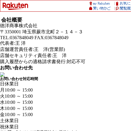
会社概要
徳洋商事株式会社
〒3350001 埼玉県蕨市北町２－１４－３
TEL:0367848049 FAX:0367848049
代表者:王 洋
店舗運営責任者:王 洋(営業部)
店舗セキュリティ責任者:王 洋
購入履歴からの適格請求書発行:対応不可
お問い合わせ先
お問い合わせ対応時間
日
休業日
月
10:00 ～ 15:00
火
10:00 ～ 15:00
水
10:00 ～ 15:00
木
10:00 ～ 15:00
金
10:00 ～ 15:00
土
休業日
祝
休業日