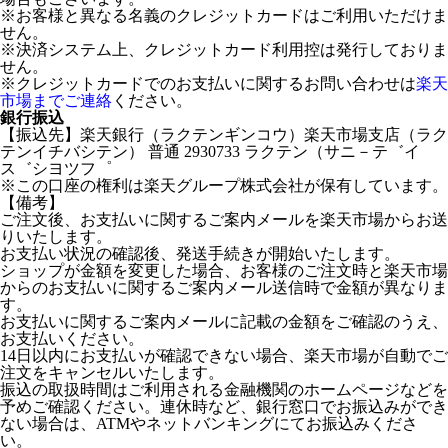
※お客様と異なる名義のクレジットカードはご利用いただけま
せん。
※決済システム上、クレジットカード利用控は発行しておりま
せん。
※クレジットカードでのお支払いに関するお問い合わせは
楽天
市場までご連絡
ください。
銀行振込
【振込先】楽天銀行（ラクテンギンコウ）楽天市場支店（ラク
テンイチバシテン） 普通 2930733 ラクテン（サニ－テ゛イ
ス゛シヨツフ゜
※この口座の権利は楽天グループ株式会社が保有しています。
【備考】
ご注文後、お支払いに関するご案内メールを楽天市場からお送
りいたします。
お支払い状況の確認後、発送手続きが開始いたします。
ショップが金額を変更した場合、お客様のご注文時と楽天市場
からのお支払いに関するご案内メール送信時で金額が異なりま
す。
お支払いに関するご案内メールに記載の金額をご確認のうえ、
お支払いください。
14日以内にお支払いが確認できない場合、楽天市場が自動でご
注文をキャンセルいたします。
振込の取扱時間はご利用される金融機関のホームページなどを
予めご確認ください。連休時など、銀行窓口でお振込みができ
ない場合は、ATMやネットバンキングにてお振込みくださ
い。