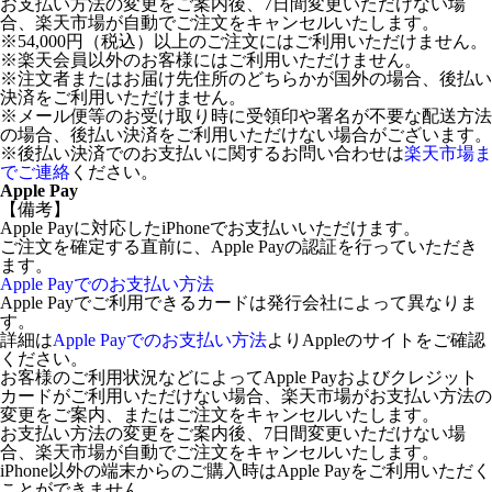
お支払い方法の変更をご案内後、7日間変更いただけない場
合、楽天市場が自動でご注文をキャンセルいたします。
※54,000円（税込）以上のご注文にはご利用いただけません。
※楽天会員以外のお客様にはご利用いただけません。
※注文者またはお届け先住所のどちらかが国外の場合、後払い
決済をご利用いただけません。
※メール便等のお受け取り時に受領印や署名が不要な配送方法
の場合、後払い決済をご利用いただけない場合がございます。
※後払い決済でのお支払いに関するお問い合わせは
楽天市場ま
でご連絡
ください。
Apple Pay
【備考】
Apple Payに対応したiPhoneでお支払いいただけます。
ご注文を確定する直前に、Apple Payの認証を行っていただき
ます。
Apple Payでのお支払い方法
Apple Payでご利用できるカードは発行会社によって異なりま
す。
詳細は
Apple Payでのお支払い方法
よりAppleのサイトをご確認
ください。
お客様のご利用状況などによってApple Payおよびクレジット
カードがご利用いただけない場合、楽天市場がお支払い方法の
変更をご案内、またはご注文をキャンセルいたします。
お支払い方法の変更をご案内後、7日間変更いただけない場
合、楽天市場が自動でご注文をキャンセルいたします。
iPhone以外の端末からのご購入時はApple Payをご利用いただく
ことができません。