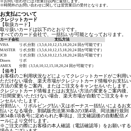
※お問い合わせには3営業日以内に返信します。
※時間外のお問い合わせに関しては翌営業日の受付となります。
お支払について
クレジットカード
【取扱カード】
取り扱いカードは以下のとおりです。
すべてのカード会社で、一括払いが可能となっております。
カード会社
支払方法
VISA
リボ,分割（3,5,6,10,12,15,18,20,24 回が可能です）
MASTER
リボ,分割（3,5,6,10,12,15,18,20,24 回が可能です）
JCB
リボ,分割（3,5,6,10,12,15,18,20,24 回が可能です）
Diners
リボ
AMEX
分割（3,5,6,10,12,15,18,20,24 回が可能です）
【備考】
お客様のご利用状況などによってクレジットカードがご利用い
ただけない場合、楽天市場がクレジットカード情報やお支払い
方法の変更をご案内、またはご注文をキャンセルいたします。
クレジットカード情報またはお支払い方法の変更をご案内後、
7日間変更いただけない場合、楽天市場が自動でご注文をキャ
ンセルいたします。
分割払い、リボルビング払い又はボーナス一括払いによるお支
払いとなる場合、割賦販売法第30条2の3第4項、同法施行規則
第54条1項各号に定められた事項は、注文確認後の自動配信メ
ールにより交付します。
※ご注文の際にお客様の本人確認（電話確認等）をお願いする
場合もございます。