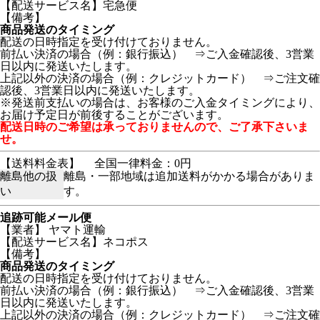
【配送サービス名】宅急便
【備考】
商品発送のタイミング
配送の日時指定を受け付けておりません。
前払い決済の場合（例：銀行振込） ⇒ご入金確認後、3営業
日以内に発送いたします。
上記以外の決済の場合（例：クレジットカード） ⇒ご注文確
認後、3営業日以内に発送いたします。
※発送前支払いの場合は、お客様のご入金タイミングにより、
お届け予定日が前後することがございます。
配送日時のご希望は承っておりませんので、ご了承下さいま
せ。
【送料料金表】
全国一律料金：0円
離島他の扱
離島・一部地域は追加送料がかかる場合がありま
い
す。
追跡可能メール便
【業者】 ヤマト運輸
【配送サービス名】ネコポス
【備考】
商品発送のタイミング
配送の日時指定を受け付けておりません。
前払い決済の場合（例：銀行振込） ⇒ご入金確認後、3営業
日以内に発送いたします。
上記以外の決済の場合（例：クレジットカード） ⇒ご注文確