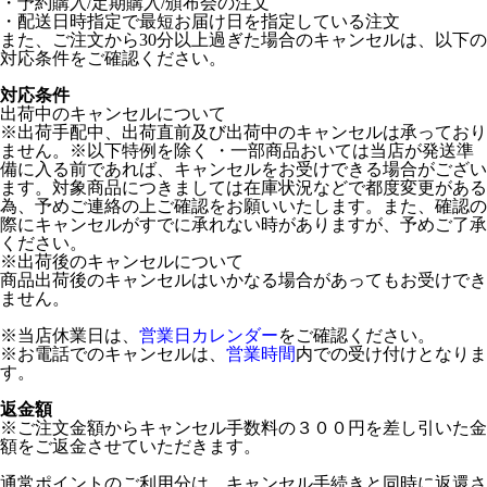
・予約購入/定期購入/頒布会の注文
・配送日時指定で最短お届け日を指定している注文
また、ご注文から30分以上過ぎた場合のキャンセルは、以下の
対応条件をご確認ください。
対応条件
出荷中のキャンセルについて
※出荷手配中、出荷直前及び出荷中のキャンセルは承っており
ません。※以下特例を除く ・一部商品おいては当店が発送準
備に入る前であれば、キャンセルをお受けできる場合がござい
ます。対象商品につきましては在庫状況などで都度変更がある
為、予めご連絡の上ご確認をお願いいたします。また、確認の
際にキャンセルがすでに承れない時がありますが、予めご了承
ください。
※出荷後のキャンセルについて
商品出荷後のキャンセルはいかなる場合があってもお受けでき
ません。
※当店休業日は、
営業日カレンダー
をご確認ください。
※お電話でのキャンセルは、
営業時間
内での受け付けとなりま
す。
返金額
※ご注文金額からキャンセル手数料の３００円を差し引いた金
額をご返金させていただきます。
通常ポイントのご利用分は、キャンセル手続きと同時に返還さ