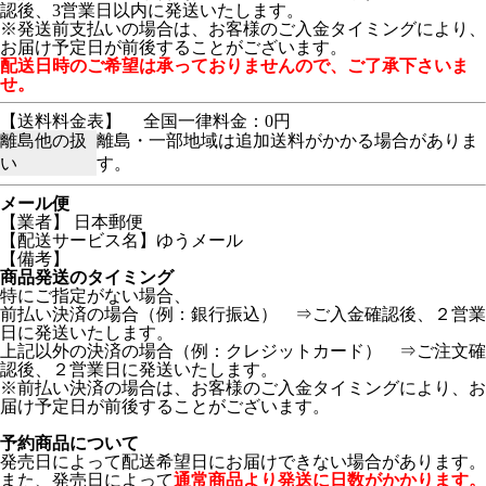
認後、3営業日以内に発送いたします。
※発送前支払いの場合は、お客様のご入金タイミングにより、
お届け予定日が前後することがございます。
配送日時のご希望は承っておりませんので、ご了承下さいま
せ。
【送料料金表】
全国一律料金：0円
離島他の扱
離島・一部地域は追加送料がかかる場合がありま
い
す。
メール便
【業者】 日本郵便
【配送サービス名】ゆうメール
【備考】
商品発送のタイミング
特にご指定がない場合、
前払い決済の場合（例：銀行振込） ⇒ご入金確認後、２営業
日に発送いたします。
上記以外の決済の場合（例：クレジットカード） ⇒ご注文確
認後、２営業日に発送いたします。
※前払い決済の場合は、お客様のご入金タイミングにより、お
届け予定日が前後することがございます。
予約商品について
発売日によって配送希望日にお届けできない場合があります。
また、発売日によって
通常商品より発送に日数がかかります。