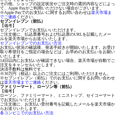
その他、ショップの設定状況やご注文時の選択内容などによっ
て、Apple Payがご利用いただけない場合がございます。
※Apple Payでのお支払いに関するお問い合わせは
楽天市場ま
でご連絡
ください。
セブンイレブン（前払）
【備考】
セブンイレブンでお支払いいただけます。
ご注文後に、払込票番号および払込票のURLを記載したメー
ルを楽天市場からお送りいたします。
セブンイレブンでのお支払い方法
お支払い状況の確認後、発送手続きが開始いたします。お受け
取り希望日をご指定の場合などは、お早めのお支払いをお願い
いたします。
14日以内にお支払いが確認できない場合、楽天市場が自動でご
注文をキャンセルいたします。
決済手数料は無料です。
※30万円（税込）以上のご注文にはご利用いただけません。
※セブンイレブン（前払）でのお支払いに関するお問い合わせ
は
楽天市場までご連絡
ください。
ファミリーマート、ローソン等（前払）
【備考】
ローソン、ファミリーマート、ミニストップ、セイコーマート
でお支払いいただけます。
ご注文後に、お支払い受付番号を記載したメールを楽天市場か
らお送りいたします。
各コンビニでのお支払い方法