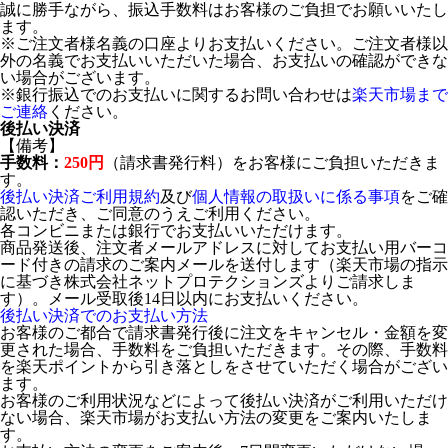
誠に勝手ながら、振込手数料はお客様のご負担でお願いいたし
ます。
※ご注文者様名義の口座よりお支払いください。ご注文者様以
外の名義でお支払いいただいた場合、お支払いの確認ができな
い場合がございます。
※銀行振込でのお支払いに関するお問い合わせは
楽天市場まで
ご連絡
ください。
後払い決済
【備考】
手数料：
250円
（請求書発行料）をお客様にご負担いただきま
す。
後払い決済ご利用規約
及び
個人情報の取扱いに係る事項
をご確
認いただき、ご同意のうえご利用ください。
各コンビニまたは銀行でお支払いいただけます。
商品発送後、注文者メールアドレスに対してお支払い用バーコ
ード付きの請求のご案内メールを送付します（楽天市場の指示
に基づき株式会社ネットプロテクションズよりご請求しま
す）。メール受取後14日以内にお支払いください。
後払い決済でのお支払い方法
お客様のご都合で請求書発行後に注文をキャンセル・金額を変
更された場合、手数料をご負担いただきます。その際、手数料
を楽天ポイントから引き落としをさせていただく場合がござい
ます。
お客様のご利用状況などによって後払い決済がご利用いただけ
ない場合、楽天市場がお支払い方法の変更をご案内いたしま
す。