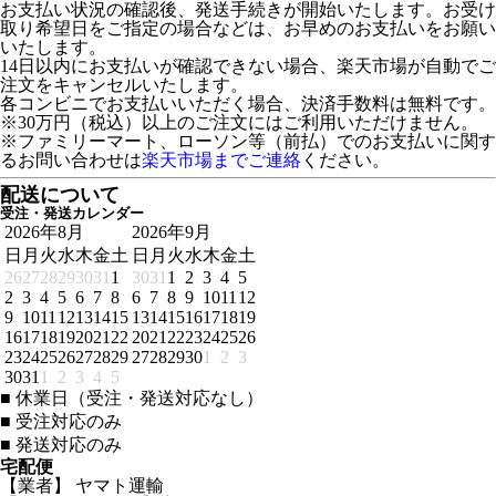
お支払い状況の確認後、発送手続きが開始いたします。お受け
取り希望日をご指定の場合などは、お早めのお支払いをお願い
いたします。
14日以内にお支払いが確認できない場合、楽天市場が自動でご
注文をキャンセルいたします。
各コンビニでお支払いいただく場合、決済手数料は無料です。
※30万円（税込）以上のご注文にはご利用いただけません。
※ファミリーマート、ローソン等（前払）でのお支払いに関す
るお問い合わせは
楽天市場までご連絡
ください。
配送について
受注・発送カレンダー
2026年8月
2026年9月
日
月
火
水
木
金
土
日
月
火
水
木
金
土
26
27
28
29
30
31
1
30
31
1
2
3
4
5
2
3
4
5
6
7
8
6
7
8
9
10
11
12
9
10
11
12
13
14
15
13
14
15
16
17
18
19
16
17
18
19
20
21
22
20
21
22
23
24
25
26
23
24
25
26
27
28
29
27
28
29
30
1
2
3
30
31
1
2
3
4
5
■
休業日（受注・発送対応なし）
■
受注対応のみ
■
発送対応のみ
宅配便
【業者】 ヤマト運輸